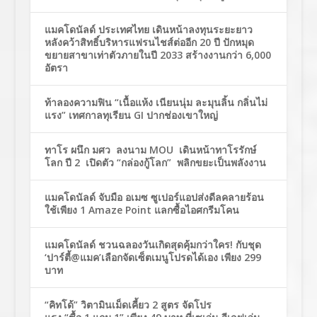
แมคโดนัลด์ ประเทศไทย เดินหน้าลงทุนระยะยาว
หลังคว้าสิทธิ์บริหารแฟรนไชส์ต่ออีก 20 ปี ปักหมุด
ขยายสาขาเท่าตัวภายในปี 2033 สร้างงานกว่า 6,000
อัตรา
ท้าลองความฟิน “เนื้อแห้ง เนียนนุ่ม ละมุนลิ้น กลิ่นไม่
แรง” เทศกาลทุเรียน GI ปากช่องเขาใหญ่
ทาโร ผนึก มศว ลงนาม MOU เดินหน้าทาโรรักษ์
โลก ปี 2 เปิดตัว “กล่องกู้โลก” พลิกขยะเป็นพลังงาน
แมคโดนัลด์ จับมือ อเมซ ซูเปอร์แอปส่งดีลคลายร้อน
ใช้เพียง 1 Amaze Point แลกซื้อไอศกรีมโคน
แมคโดนัลด์ ชวนฉลองวันเกิดสุดคุ้มกว่าใคร! กับชุด
‘ปาร์ตี้@แมค’เลือกจัดเซ็ตเมนูโปรดได้เอง เพียง 299
บาท
“คิทโด้” วิตามินเม็ดเคี้ยว 2 สูตร จัดโปร