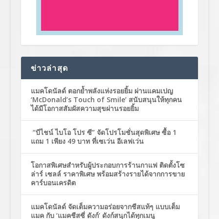
ข่าวล่าสุด
แมคโดนัลด์ ตอกย้ำพลังแห่งรอยยิ้ม ผ่านแคมเปญ
‘McDonald’s Touch of Smile’ สนับสนุนให้ทุกคน
ได้มีโอกาสสัมผัสความสุขผ่านรอยยิ้ม
“บีไชน์ ไบโอ โปร ซี” จัดโปรโมชั่นสุดพิเศษ ซื้อ 1
แถม 1 เพียง 49 บาท ที่เซเว่น อีเลฟเว่น
โอกาสพิเศษสำหรับผู้ประกอบการร้านกาแฟ ติดตั้งโซ
ล่าร์ เซลล์ ราคาพิเศษ พร้อมสร้างรายได้จากการขาย
คาร์บอนเครดิต
แมคโดนัลด์ จัดเต็มความอร่อยจากชีสแท้ๆ แบบเต็ม
แมค กับ ‘แมคชีสซี่ ดังก์’ ดังก์สนุกได้ทุกเมนู