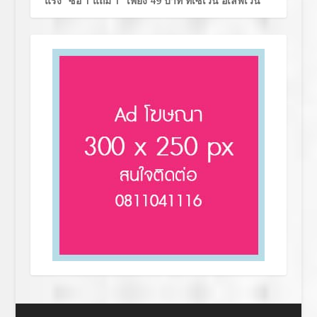
แรง “ซื้อ 1 แถม 1” เพียง 49 บาท ที่เซเว่น อีเลฟเว่น