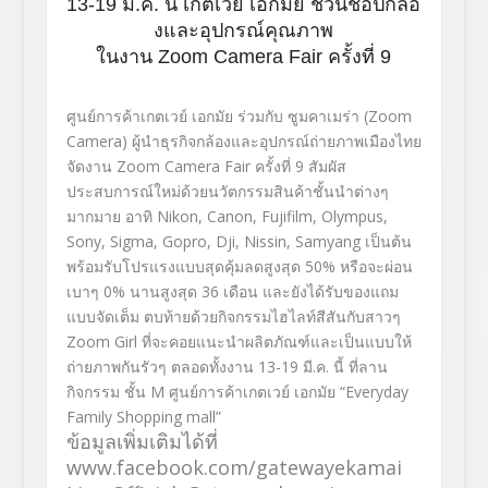
13-19 มี.ค. นี้ เกตเวย์ เอกมัย ชวนช้อปกล้อ
งและอุปกรณ์คุณภาพ
ในงาน Zoom Camera Fair ครั้งที่ 9
ศูนย์การค้าเกตเวย์ เอกมัย ร่วมกับ ซูมคาเมร่า (Zoom
Camera) ผู้นำธุรกิจกล้องและอุปกรณ์ถ่
ายภาพเมืองไทย
จัดงาน Zoom Camera Fair ครั้งที่ 9 สัมผัส
ประสบการณ์ใหม่ด้วยนวั
ตกรรมสินค้าชั้นนำต่างๆ
มากมาย อาทิ Nikon, Canon, Fujifilm, Olympus,
Sony, Sigma, Gopro, Dji, Nissin, Samyang เป็นต้น
พร้อมรับโปรแรงแบบสุดคุ้มลดสู
งสุด 50% หรือจะผ่อน
เบาๆ 0% นานสูงสุด 36 เดือน และยังได้รับของแถม
แบบจัดเต็ม ตบท้ายด้วยกิจกรรมไฮไลท์สีสันกั
บสาวๆ
Zoom Girl ที่จะคอยแนะนำผลิตภัณฑ์และเป็
นแบบให้
ถ่ายภาพกันรัวๆ ตลอดทั้งงาน 13-19 มี.ค. นี้ ที่ลาน
กิจกรรม ชั้น M ศูนย์การค้าเกตเวย์ เอกมัย “Everyday
Family Shopping mall”
ข้อมูลเพิ่มเติมได้ที่
www.facebook.com/gatewayekamai