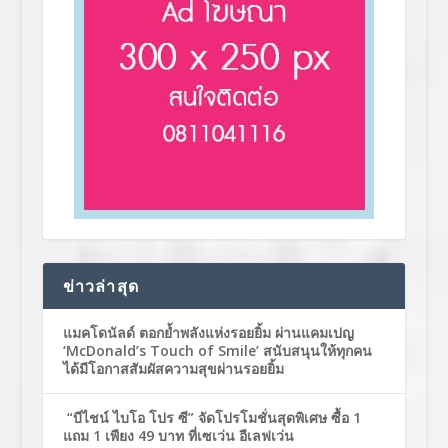
ข่าวล่าสุด
แมคโดนัลด์ ตอกย้ำพลังแห่งรอยยิ้ม ผ่านแคมเปญ
‘McDonald’s Touch of Smile’ สนับสนุนให้ทุกคน
ได้มีโอกาสสัมผัสความสุขผ่านรอยยิ้ม
“บีไชน์ ไบโอ โปร ซี” จัดโปรโมชั่นสุดพิเศษ ซื้อ 1
แถม 1 เพียง 49 บาท ที่เซเว่น อีเลฟเว่น