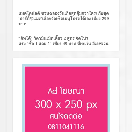
แมคโดนัลด์ ชวนฉลองวันเกิดสุดคุ้มกว่าใคร! กับชุด
‘ปาร์ตี้@แมค’เลือกจัดเซ็ตเมนูโปรดได้เอง เพียง 299
บาท
“คิทโด้” วิตามินเม็ดเคี้ยว 2 สูตร จัดโปร
แรง “ซื้อ 1 แถม 1” เพียง 49 บาท ที่เซเว่น อีเลฟเว่น