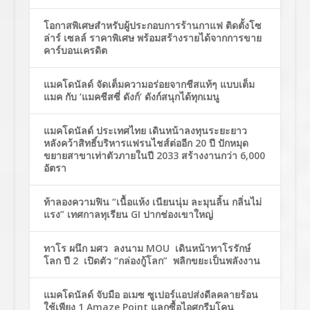
โอกาสพิเศษสำหรับผู้ประกอบการร้านกาแฟ ติดตั้งโซ
ล่าร์ เซลล์ ราคาพิเศษ พร้อมสร้างรายได้จากการขาย
คาร์บอนเครดิต
แมคโดนัลด์ จัดเต็มความอร่อยจากชีสแท้ๆ แบบเต็ม
แมค กับ ‘แมคชีสซี่ ดังก์’ ดังก์สนุกได้ทุกเมนู
แมคโดนัลด์ ประเทศไทย เดินหน้าลงทุนระยะยาว
หลังคว้าสิทธิ์บริหารแฟรนไชส์ต่ออีก 20 ปี ปักหมุด
ขยายสาขาเท่าตัวภายในปี 2033 สร้างงานกว่า 6,000
อัตรา
ท้าลองความฟิน “เนื้อแห้ง เนียนนุ่ม ละมุนลิ้น กลิ่นไม่
แรง” เทศกาลทุเรียน GI ปากช่องเขาใหญ่
ทาโร ผนึก มศว ลงนาม MOU เดินหน้าทาโรรักษ์
โลก ปี 2 เปิดตัว “กล่องกู้โลก” พลิกขยะเป็นพลังงาน
แมคโดนัลด์ จับมือ อเมซ ซูเปอร์แอปส่งดีลคลายร้อน
ใช้เพียง 1 Amaze Point แลกซื้อไอศกรีมโคน