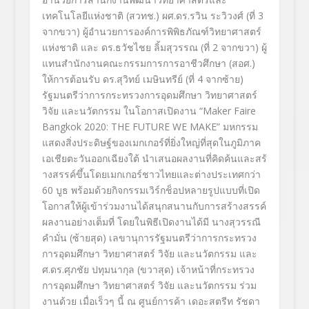
เทคโนโลยีแห่งชาติ (สวทช.)
ผศ.ดร.รวิน ระวิวงศ์
(ที่
3
จากขวา)
ผู้อำนวยการองค์การพิพิธภัณฑ์วิ
ทยาศาสตร์
แห่งชาติ
และ
ดร
.
ธวัชไชย ลิ้มสุวรรณ
(ที่
2
จากขวา)
ผู้
แทนสำนั
กงานคณะกรรมการการอาชีวศึกษา (สอศ
.
)
ให้การต้อนรับ
ดร.สุวิทย์ เมษินทรีย์
(ที่
4
จากซ้าย)
รัฐมนตรีว่าการกระทรวงการอุดมศึ
กษา วิทยาศาสตร์
วิจัย และนวัตกรรม
ในโอกาสเปิดงาน
“Maker Faire
Bangkok 2020: THE FUTURE WE MAKE”
มหกรรม
แสดงสิ่งประดิษฐ์
ของเมกเกอร์ที่ยิ่งใหญ่ที่สุ
ดในภูมิภาค
เอเชียตะวันออกเฉี
ยงใต้ นำเสนอผลงานที่คิดค้นและสร้
างสรรค์ขึ้นโดยเมกเกอร์
ชาวไทยและต่างประเทศกว่า
60
บูธ พร้อมด้วยกิจกรรมเวิร์กช็
อปหลายรูปแบบที่เปิด
โอกาสให้ผู้
เข้าร่วมงานได้สนุกสนานกั
บการสร้างสรรค์
ผลงานอย่างเต็มที่
โดยในพิธีเปิดงานได้มี
นางสุวรรณี
คำมั่น
(ซ้ายสุด)
เลขานุการรัฐมนตรีว่
าการกระทรวง
การอุดมศึกษา วิทยาศาสตร์ วิจัย และนวัตกรรม
และ
ศ
.
ดร
.
ศุภชัย ปทุมนากุล
(ขวาสุด)
เจ้าหน้าที่กระทรวง
การอุดมศึกษา วิทยาศาสตร์ วิจัย และนวัตกรรม
ร่วม
งานด้วย เมื่อเร็วๆ นี้ ณ ศูนย์การค้า เดอะสตรีท รัชดา