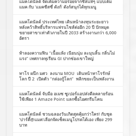
แมคโดนัลด์ จัดเต็มความอร่อยจากชีสแท้ๆ แบบเต็ม
แมค กับ ‘แมคชีสซี่ ดังก์’ ดังก์สนุกได้ทุกเมนู
แมคโดนัลด์ ประเทศไทย เดินหน้าลงทุนระยะยาว
หลังคว้าสิทธิ์บริหารแฟรนไชส์ต่ออีก 20 ปี ปักหมุด
ขยายสาขาเท่าตัวภายในปี 2033 สร้างงานกว่า 6,000
อัตรา
ท้าลองความฟิน “เนื้อแห้ง เนียนนุ่ม ละมุนลิ้น กลิ่นไม่
แรง” เทศกาลทุเรียน GI ปากช่องเขาใหญ่
ทาโร ผนึก มศว ลงนาม MOU เดินหน้าทาโรรักษ์
โลก ปี 2 เปิดตัว “กล่องกู้โลก” พลิกขยะเป็นพลังงาน
แมคโดนัลด์ จับมือ อเมซ ซูเปอร์แอปส่งดีลคลายร้อน
ใช้เพียง 1 Amaze Point แลกซื้อไอศกรีมโคน
แมคโดนัลด์ ชวนฉลองวันเกิดสุดคุ้มกว่าใคร! กับชุด
‘ปาร์ตี้@แมค’เลือกจัดเซ็ตเมนูโปรดได้เอง เพียง 299
บาท