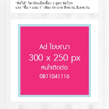
“คิทโด้” วิตามินเม็ดเคี้ยว 2 สูตร จัดโปร
แรง “ซื้อ 1 แถม 1” เพียง 49 บาท ที่เซเว่น อีเลฟเว่น