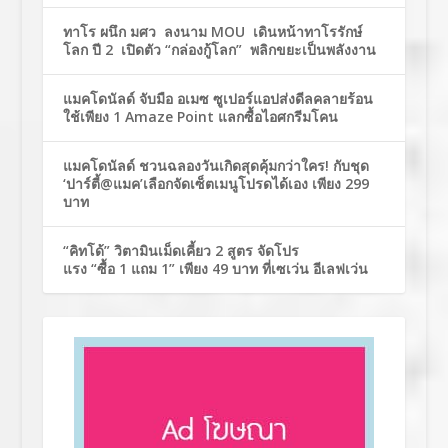
ทาโร ผนึก มศว ลงนาม MOU เดินหน้าทาโรรักษ์
โลก ปี 2 เปิดตัว “กล่องกู้โลก” พลิกขยะเป็นพลังงาน
แมคโดนัลด์ จับมือ อเมซ ซูเปอร์แอปส่งดีลคลายร้อน
ใช้เพียง 1 Amaze Point แลกซื้อไอศกรีมโคน
แมคโดนัลด์ ชวนฉลองวันเกิดสุดคุ้มกว่าใคร! กับชุด
‘ปาร์ตี้@แมค’เลือกจัดเซ็ตเมนูโปรดได้เอง เพียง 299
บาท
“คิทโด้” วิตามินเม็ดเคี้ยว 2 สูตร จัดโปร
แรง “ซื้อ 1 แถม 1” เพียง 49 บาท ที่เซเว่น อีเลฟเว่น