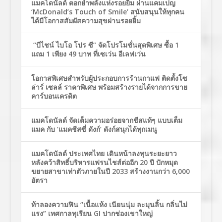
แมคโดนัลด์ ตอกย้ำพลังแห่งรอยยิ้ม ผ่านแคมเปญ
‘McDonald’s Touch of Smile’ สนับสนุนให้ทุกคน
ได้มีโอกาสสัมผัสความสุขผ่านรอยยิ้ม
“บีไชน์ ไบโอ โปร ซี” จัดโปรโมชั่นสุดพิเศษ ซื้อ 1
แถม 1 เพียง 49 บาท ที่เซเว่น อีเลฟเว่น
โอกาสพิเศษสำหรับผู้ประกอบการร้านกาแฟ ติดตั้งโซ
ล่าร์ เซลล์ ราคาพิเศษ พร้อมสร้างรายได้จากการขาย
คาร์บอนเครดิต
แมคโดนัลด์ จัดเต็มความอร่อยจากชีสแท้ๆ แบบเต็ม
แมค กับ ‘แมคชีสซี่ ดังก์’ ดังก์สนุกได้ทุกเมนู
แมคโดนัลด์ ประเทศไทย เดินหน้าลงทุนระยะยาว
หลังคว้าสิทธิ์บริหารแฟรนไชส์ต่ออีก 20 ปี ปักหมุด
ขยายสาขาเท่าตัวภายในปี 2033 สร้างงานกว่า 6,000
อัตรา
ท้าลองความฟิน “เนื้อแห้ง เนียนนุ่ม ละมุนลิ้น กลิ่นไม่
แรง” เทศกาลทุเรียน GI ปากช่องเขาใหญ่