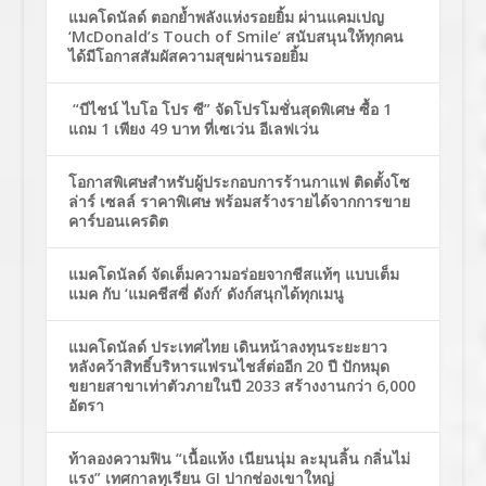
แมคโดนัลด์ ตอกย้ำพลังแห่งรอยยิ้ม ผ่านแคมเปญ
‘McDonald’s Touch of Smile’ สนับสนุนให้ทุกคน
ได้มีโอกาสสัมผัสความสุขผ่านรอยยิ้ม
“บีไชน์ ไบโอ โปร ซี” จัดโปรโมชั่นสุดพิเศษ ซื้อ 1
แถม 1 เพียง 49 บาท ที่เซเว่น อีเลฟเว่น
โอกาสพิเศษสำหรับผู้ประกอบการร้านกาแฟ ติดตั้งโซ
ล่าร์ เซลล์ ราคาพิเศษ พร้อมสร้างรายได้จากการขาย
คาร์บอนเครดิต
แมคโดนัลด์ จัดเต็มความอร่อยจากชีสแท้ๆ แบบเต็ม
แมค กับ ‘แมคชีสซี่ ดังก์’ ดังก์สนุกได้ทุกเมนู
แมคโดนัลด์ ประเทศไทย เดินหน้าลงทุนระยะยาว
หลังคว้าสิทธิ์บริหารแฟรนไชส์ต่ออีก 20 ปี ปักหมุด
ขยายสาขาเท่าตัวภายในปี 2033 สร้างงานกว่า 6,000
อัตรา
ท้าลองความฟิน “เนื้อแห้ง เนียนนุ่ม ละมุนลิ้น กลิ่นไม่
แรง” เทศกาลทุเรียน GI ปากช่องเขาใหญ่