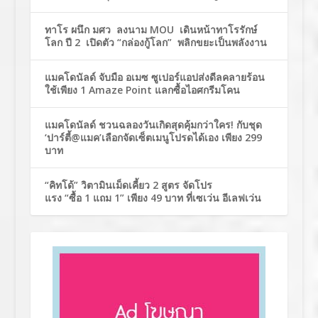
ทาโร ผนึก มศว ลงนาม MOU เดินหน้าทาโรรักษ์
โลก ปี 2 เปิดตัว “กล่องกู้โลก” พลิกขยะเป็นพลังงาน
แมคโดนัลด์ จับมือ อเมซ ซูเปอร์แอปส่งดีลคลายร้อน
ใช้เพียง 1 Amaze Point แลกซื้อไอศกรีมโคน
แมคโดนัลด์ ชวนฉลองวันเกิดสุดคุ้มกว่าใคร! กับชุด
‘ปาร์ตี้@แมค’เลือกจัดเซ็ตเมนูโปรดได้เอง เพียง 299
บาท
“คิทโด้” วิตามินเม็ดเคี้ยว 2 สูตร จัดโปร
แรง “ซื้อ 1 แถม 1” เพียง 49 บาท ที่เซเว่น อีเลฟเว่น