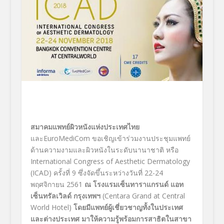
สมาคมแพทย์ผิวหนังแห่งประเทศไทย
และ
EuroMediCom
ขอเชิญเข้าร่วมงานประชุมแพทย์
ด้
านความงามและผิวหนังในระดั
บนานาชาติ หรือ
International Congress of Aesthetic Dermatology
(ICAD)
ครั้งที่
9
ซึ่งจัดขึ้นระหว่างวันที่
22-24
พฤศจิกายน
2561
ณ โรงแรมเซ็นทาราแกรนด์ แอท
เซ็นทรัลเวิลด์ กรุงเทพฯ
(Centara Grand at Central
World Hotel
)
โดยมีแพทย์ผู้เชี่ยวชาญทั้
งในประเทศ
และต่างประเทศ
มาให้ความรู้พร้อมการสาธิ
ตในสาขา