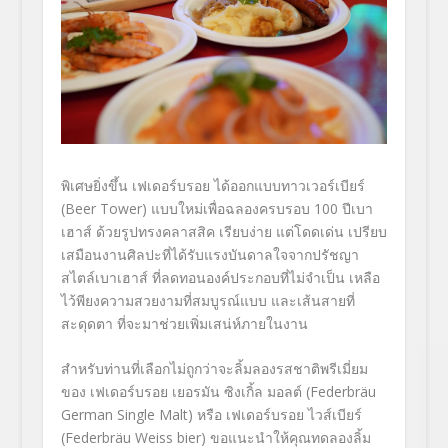
พิเศษยิ่งขึ้น เฟเดอร์บรอย ได้ออกแบบทาวเวอร์เบียร์
(Beer Tower) แบบใหม่เพื่อฉลองครบรอบ 100 ปีเบา
เฮาส์ ด้วยรูปทรงคลาสสิค เรียบง่าย แต่โดดเด่น เปรียบ
เสมือนงานศิลปะที่ได้รับแรงบันดาลใจจากปรัชญา
สไตล์เบาเฮาส์ ที่ลดทอนองค์ประกอบที่ไม่จำเป็น เหลือ
ไว้พียงความสวยงามที่สมบูรณ์แบบ และเส้นสายที่
สะดุดตา ที่จะมาช่วยเพิ่มเสน่ห์ภายในงาน
สำหรับท่านที่เลือกไม่ถูกว่าจะลิ้มลองรสชาติพรีเมี่ยม
ของ เฟเดอร์บรอย เยอรมัน ซิงเกิ้ล มอลต์ (Federbräu
German Single Malt) หรือ เฟเดอร์บรอย ไวส์เบียร์
(Federbräu Weiss bier) ขอแนะนำให้คุณทดลองลิ้ม