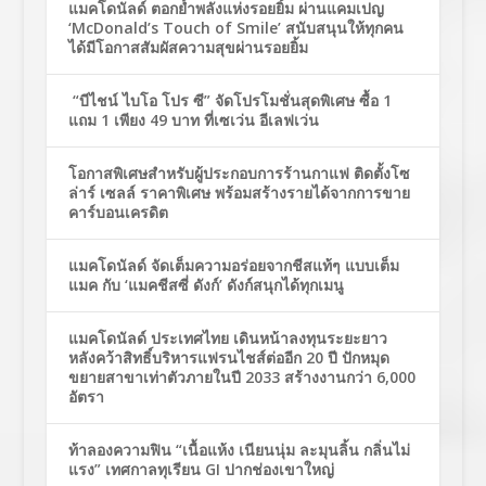
แมคโดนัลด์ ตอกย้ำพลังแห่งรอยยิ้ม ผ่านแคมเปญ
‘McDonald’s Touch of Smile’ สนับสนุนให้ทุกคน
ได้มีโอกาสสัมผัสความสุขผ่านรอยยิ้ม
“บีไชน์ ไบโอ โปร ซี” จัดโปรโมชั่นสุดพิเศษ ซื้อ 1
แถม 1 เพียง 49 บาท ที่เซเว่น อีเลฟเว่น
โอกาสพิเศษสำหรับผู้ประกอบการร้านกาแฟ ติดตั้งโซ
ล่าร์ เซลล์ ราคาพิเศษ พร้อมสร้างรายได้จากการขาย
คาร์บอนเครดิต
แมคโดนัลด์ จัดเต็มความอร่อยจากชีสแท้ๆ แบบเต็ม
แมค กับ ‘แมคชีสซี่ ดังก์’ ดังก์สนุกได้ทุกเมนู
แมคโดนัลด์ ประเทศไทย เดินหน้าลงทุนระยะยาว
หลังคว้าสิทธิ์บริหารแฟรนไชส์ต่ออีก 20 ปี ปักหมุด
ขยายสาขาเท่าตัวภายในปี 2033 สร้างงานกว่า 6,000
อัตรา
ท้าลองความฟิน “เนื้อแห้ง เนียนนุ่ม ละมุนลิ้น กลิ่นไม่
แรง” เทศกาลทุเรียน GI ปากช่องเขาใหญ่