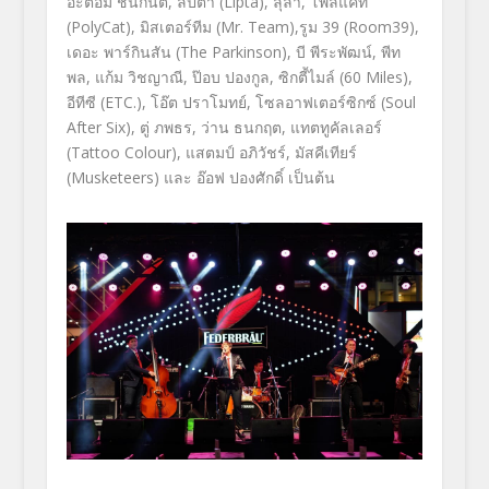
อะตอม ชนกันต์, ลิปตา (Lipta), ลุลา, โพลีแคท
(PolyCat), มิสเตอร์ทีม (Mr. Team),รูม 39 (Room39),
เดอะ พาร์กินสัน (The Parkinson), บี พีระพัฒน์, พีท
พล, แก้ม วิชญาณี, ป๊อบ ปองกูล, ซิกตี้ไมล์ (60 Miles),
อีทีซี (ETC.), โอ๊ต ปราโมทย์, โซลอาฟเตอร์ซิกซ์ (Soul
After Six), ตู่ ภพธร, ว่าน ธนกฤต, แทตทูคัลเลอร์
(Tattoo Colour), แสตมป์ อภิวัชร์, มัสคีเทียร์
(Musketeers) และ อ๊อฟ ปองศักดิ์ เป็นต้น