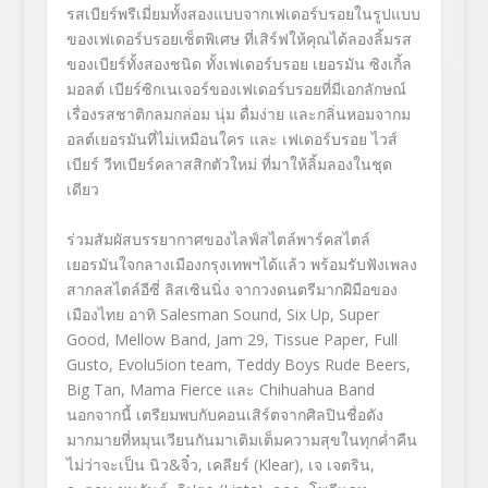
รสเบียร์พรีเมี่ยมทั้งสองแบบจากเฟเดอร์บรอยในรูปแบบ
ของเฟเดอร์บรอยเซ็ตพิเศษ ที่เสิร์ฟให้คุณได้ลองลิ้มรส
ของเบียร์ทั้งสองชนิด ทั้งเฟเดอร์บรอย เยอรมัน ซิงเกิ้ล
มอลต์ เบียร์ซิกเนเจอร์ของเฟเดอร์บรอยที่มีเอกลักษณ์
เรื่องรสชาติกลมกล่อม นุ่ม ดื่มง่าย และกลิ่นหอมจากม
อลต์เยอรมันที่ไม่เหมือนใคร และ เฟเดอร์บรอย ไวส์
เบียร์ วีทเบียร์คลาสสิกตัวใหม่ ที่มาให้ลิ้มลองในชุด
เดียว
ร่วมสัมผัสบรรยากาศของไลฟ์สไตล์พาร์คสไตล์
เยอรมันใจกลางเมืองกรุงเทพฯได้แล้ว พร้อมรับฟังเพลง
สากลสไตล์อีซี่ ลิสเซินนิ่ง จากวงดนตรีมากฝืมือของ
เมืองไทย อาทิ Salesman Sound, Six Up, Super
Good, Mellow Band, Jam 29, Tissue Paper, Full
Gusto, Evolu5ion team, Teddy Boys Rude Beers,
Big Tan, Mama Fierce และ Chihuahua Band
นอกจากนี้ เตรียมพบกับคอนเสิร์ตจากศิลปินชื่อดัง
มากมายที่หมุนเวียนกันมาเติมเต็มความสุขในทุกค่ำคืน
ไม่ว่าจะเป็น นิว&จิ๋ว, เคลียร์ (Klear), เจ เจตริน,