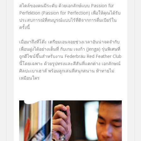
สไตล์ของคนมีระดับ ด้วยเอกลักษ์แบบ Passion für
Perfektion (Passion for Perfection) เพื่อให้คุณได้รับ
ประสบการณ์ที่สมบูรณ์แบบไร้ที่ติจากการดื่มเบียร์ใน
ครั้งนี้
เมื่อมาถึงที่โต๊ะ เตรียมเอนจอยช่วงเวลาอันน่
าจดจำกับ
เพื่อนฝูงได้อย่างเต็
มที่ กับเกม เจงก้า (
Jenga)
รุ่นพิเศษที่
ถูกดีไซน์ขึ้นสำหรั
บงาน
Federbräu Red Feather Club
นี้โดยเฉพาะ ด้วยรูปทรงและสีสันที่แตกต่าง เอกลักษณ์
ศิลปะเบาเฮาส์ พร้อมลูกเล่นที่สนุกสนาน ท้าทายไม่
เหมือนใคร