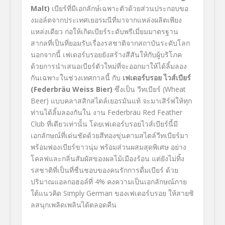
Malt)
เบียร์ที่มีเอกลักษ์เฉพาะตัวด้วยส่วนประกอบขอ
งมอล์ตจากประเทศเยอรมนีที่มาจากแหล่งผลิตเพียง
แหล่งเดียว ก่อให้เกิดเบียร์ระดับพรีเมี่ยมมาตรฐาน
สากลที่เป็นที่ยอมรับเรื่องรสชาติจากสถาบันระดับโลก
นอกจากนี้ เฟเดอร์บรอยยังสร้างสีสันให้กับผู้บริโภค
ด้วยการนำเสนอเบียร์ตัวใหม่ที่จะออกมาให้ได้ลิ้มลอง
กันเฉพาะในช่วงเทศกาลนี้ กับ
เฟเดอร์บรอย ไวส์เบียร์
(
Federbräu Weiss Bier)
ซึ่งเป็น วีทเบียร์ (Wheat
Beer) แบบคลาสสิกสไตล์เยอรมันแท้ จะมาเสิร์ฟให้ทุก
ท่านได้ลิ้มลองกันใน งาน Federbräu Red Feather
Club ที่เดียวเท่านั้น โดยเฟเดอร์บรอยไวส์เบียร์นี้มี
เอกลักษณ์ที่เด่นชัดด้วยสีทองขุ่นตามสไตล์วีทเบียร์มา
พร้อมฟองเบียร์ขาวนุ่ม พร้อมส่วนผสมสุดพิเศษ อย่าง
โคลฟและกลิ่นสัมผัสของผลไม้เมืองร้อน แต่ยังไม่ทิ้ง
รสชาติที่เป็นที่ชื่นชอบของคนรักการดื่มเบียร์ ด้วย
ปริมาณแอลกอฮอล์ที่ 4% คงความเป็นเอกลักษณ์ภาย
ใต้แนวคิด Simply German ของเฟเดอร์บรอย ให้สายชิ
ลสนุกเพลิดเพลินได้ตลอดคืน