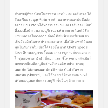
สำหรับผู้ที่
หลงไหลในอาหารเยอรมัน เฟเดอร์บรอย ได้
จัดเตรียม เมนูสุดพิเศษ จากร้านอาหารเยอรมันชื่อดัง
อย่
าง
Bei Otto
ที่ได้ทำงานร่วมกับ เฟเดอร์บรอย เป็นปี
ที่สองเพื่อนำเสนอ เมนูซิกเนเจอร์มากมาย โดยได้รับ
แรงบันดาลใจจากการเลื
อกใช้เบียร์เฟเดอร์บรอย มา
เป็นวัตถุดิบในการประกอบอาหาร เพื่อให้รสชาติลื่นละ
มุนไปกั
บการดื่มเบียร์ได้ดียิ่งขึ้น อาทิ
Chef’s Special
Dish
ที่รวมเมนูชวนลิ้มลองอย่าง หมูสามชั้นทอดกรอบ
ไก่ชุบแป้งทอด ยำฮันนี่แฮม และ ซี่โครงย่างหมักเบียร์
นอกจากนี้ยังมีเมนูต้นตำหรั
บยอดฮิต อย่าง ขาหมู
เยอรมัน ไส้กรอกเยอรมันชนิทเซล ต้นตำรับจาก
เยอรมัน (
Shnitzel
) และไส้กรอกเวิร์สทรสแกงกะหรี่
พร้อมเมนูเยอรมันและเมนูฟิวชั่
นอื่นๆ อีกมากมาย