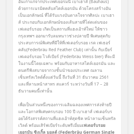
อันเก่าแก่จากประเทศเยอรมนี เบาเฮาส์ (Bauhaus)
ด้วยการเนรมิตคลับสไตล์เยอรมัน ด้วยโครงสร้างอัน
เป็นเอกลักษณ์ ที่ได้รับแรงบันดาลใจจากศิลปะ เบาเฮา
ส์ ประกอบกับเอกลักษณ์ของเส้นสายที่โด่ดเด่นของ
เฟเดอร์บรอย เกิดเป็นสถานที่แฮงเอ้าท์ใหม่ ให้ชาว
กรุงเทพฯ ออกมารับลมหนาวช่วงปลายปี พิเศษสุดกับ
ประสบการณ์พิเศษที่มีให้ที่เฟเดอร์บรอย เรด เฟเธอร์
คลับ(Federbräu Red Feather Club) เท่านั้น กับเบียร์
เฟเดอร์บรอย ไวส์เบียร์ (Federbräu Weiss bier) ที่จะมี
ในงานนี้โดยเฉพาะ พร้อมกับอาหารสไตล์เยอรมัน และ
ดนตรีฟังสบายจากวงชั้นนำของประเทศ ณลาน
เซ็นทรัลเวิลด์ตั้งแต่วันนี้ ถึงวันที่ 31 ธันวาคม 2561
และที่ลานหน้าสาทร สแควร์ ระหว่างวันที่ 17 – 28
ธันวามคมนี้เท่านั้น
เพื่อเป็นส่วนหนึ่งของการเฉลิมฉลองเทศการส่งท้ายปี
และโอกาสพิเศษครบรอบ 100 ปี เบาเฮาส์ เฟเดอร์บร
อยได้รังสรรค์สถานที่แฮงเอ้าท์สุดชิค หน้าลานเซ็นทรัล
เวิลด์ พร้อมเสิร์ฟเบียร์ระดับพรีเมี่ยม
เฟเดอร์บรอย
เยอรมัน ซิงเกิ้ล มอลต์ (
Federbräu German Single