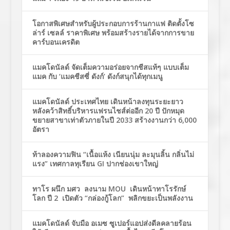
โอกาสพิเศษสำหรับผู้ประกอบการร้านกาแฟ ติดตั้งโซ
ล่าร์ เซลล์ ราคาพิเศษ พร้อมสร้างรายได้จากการขาย
คาร์บอนเครดิต
แมคโดนัลด์ จัดเต็มความอร่อยจากชีสแท้ๆ แบบเต็ม
แมค กับ ‘แมคชีสซี่ ดังก์’ ดังก์สนุกได้ทุกเมนู
แมคโดนัลด์ ประเทศไทย เดินหน้าลงทุนระยะยาว
หลังคว้าสิทธิ์บริหารแฟรนไชส์ต่ออีก 20 ปี ปักหมุด
ขยายสาขาเท่าตัวภายในปี 2033 สร้างงานกว่า 6,000
อัตรา
ท้าลองความฟิน “เนื้อแห้ง เนียนนุ่ม ละมุนลิ้น กลิ่นไม่
แรง” เทศกาลทุเรียน GI ปากช่องเขาใหญ่
ทาโร ผนึก มศว ลงนาม MOU เดินหน้าทาโรรักษ์
โลก ปี 2 เปิดตัว “กล่องกู้โลก” พลิกขยะเป็นพลังงาน
แมคโดนัลด์ จับมือ อเมซ ซูเปอร์แอปส่งดีลคลายร้อน