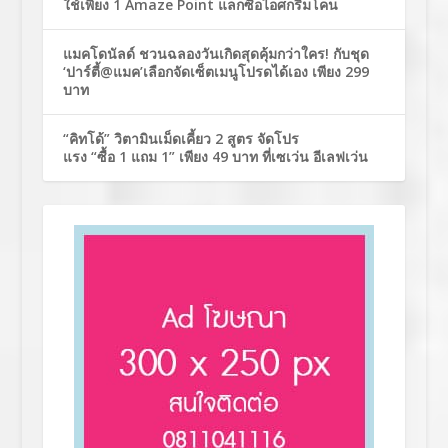
ใช้เพียง 1 Amaze Point แลกซื้อไอศกรีมโคน
แมคโดนัลด์ ชวนฉลองวันเกิดสุดคุ้มกว่าใคร! กับชุด
‘ปาร์ตี้@แมค’เลือกจัดเซ็ตเมนูโปรดได้เอง เพียง 299
บาท
“คิทโด้” วิตามินเม็ดเคี้ยว 2 สูตร จัดโปร
แรง “ซื้อ 1 แถม 1” เพียง 49 บาท ที่เซเว่น อีเลฟเว่น