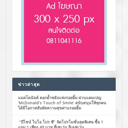
ข่าวล่าสุด
แมคโดนัลด์ ตอกย้ำพลังแห่งรอยยิ้ม ผ่านแคมเปญ
‘McDonald’s Touch of Smile’ สนับสนุนให้ทุกคน
ได้มีโอกาสสัมผัสความสุขผ่านรอยยิ้ม
“บีไชน์ ไบโอ โปร ซี” จัดโปรโมชั่นสุดพิเศษ ซื้อ 1
แถม 1 เพียง 49 บาท ที่เซเว่น อีเลฟเว่น