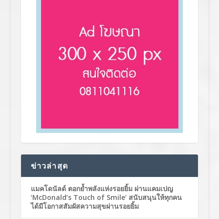
ข่าวล่าสุด
แมคโดนัลด์ ตอกย้ำพลังแห่งรอยยิ้ม ผ่านแคมเปญ
‘McDonald’s Touch of Smile’ สนับสนุนให้ทุกคน
ได้มีโอกาสสัมผัสความสุขผ่านรอยยิ้ม