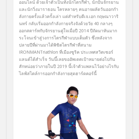
ออนไลน์
ด้วยเจ้าตัวเป็นทั้งนักไตรกีฬา
,
นักปั่นจักรยาน
และนักวิ่งมาราธอน ใครหลายๆ คนอาจผลัดวันออกกำ
ลังกายครั้
งแล้วครั้งเล่า แต่สำหรับ
ดีเจ.เอก กฤษณาวาริ
นทร์
กลับเริ่มออกกำลังกายจริงจังด้
วยวัย
40
กลางๆ
ออกสตาร์ทกับจักรยานคู่ใจเมื่
อปี
2014
ปีถัดมาหันมาก
ระโจนเข้าสู่
วงการไตรกีฬาแบบเต็มตัว ซึ่งหลังจาก
ปลายปีที่ผ่านมาได้
พิชิตไตรกีฬาที่สนาม
IRONMANTriathlon
ที่เมืองซูริค ประเทศสวิตเซอร์
แลนด์ได้สำเร็จ วันนึ้เลยขออัพเดตเป้าหมายต่
อไปกัน
สักหน่อยว่าภายในปี
2019
นี้เจ้าตัวแพลนไว้อย่างไรกั
บ
ไลฟ์สไตล์การออกกำลังกายสุ
ดฮาร์ดคอร์นี้