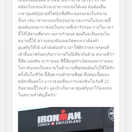
สมัครไปแข่งแล้
วจะสามารถแข่งได้เลย มันต้องยื่น
เวลา
qualify(
ควอลิ
ไฟน์
)
เพื่อที่จะขอลงแข่
งในสนาม
นั้นๆ เช่น เขาจะแบ่งเป็นรุ่นอายุ และภายในรุ่นอายุนี้
คุณต้
องจบมาราธอนในสนามที่เขารับรอง ภายในเวลา
นี้ให้ได้ตามที่
ทางรายการกำหนด คุณถึงจะยื่นแข่งใน
สนามนี้ได้ ความสนุกมันเลยเกิดตรงเราต้องทำ
qualify
ให้ได้ แล้วยังต้องทำเวลาให้ดีกว่
าหลายๆคนที่
เค้ายื่นมาพร้อมๆกั
บเราภายในปีเดียวกันด้วย สนามที่ว่า
นี้คือ บอสตัน มาราธอน ที่นี้คือจุดกำเนิ
ดของมาราธอน
โลก มันเลยเป็นสนามในตำนานที่ทุ
กคนต้องไปให้ได้สัก
ครั้งนึงในชี
วิต นี้คือความท้าทายที่สุด ซึ่งตอนนี้ผมลง
สมัครที่มอสโก มาราธอนที่จะการแข่งขันในวันที่
22
กันยายนนี้ไปแล้ว มุ่งเป้าเก็บเวลา
qualify
เอาไว้
ลงแข่ง
ในสนามสำคัญนี้ครับ
”