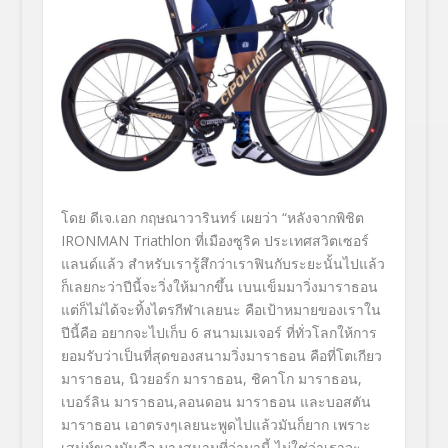
โดย
ดีเจ.เอก กฤษณาวารินทร์
เผยว่า
“
หลังจากพิชิต
IRONMAN Triathlon
ที่เมืองซูริค ประเทศสวิตเซอร์
แลนด์แล้ว สำหรับเรารู้สึกว่าเราฟินกั
บระยะนั้นไปแล้ว
ก็เลยกะว่าปีนี้จะวิ่งให้มากขึ้
น เบนเข็มมาวิ่งมาราธอน
แต่ก็ไม่ได้จะทิ้งไตรกีฬาเลยนะ คือเป้าหมายของเราใน
ปีนี้คือ อยากจะไปเก็บ
6
สนามเมเจอร์ ที่ทั่วโลกให้การ
ยอมรับว่าเป็
นที่สุดของสนามวิ่งมาราธอน คือที่โตเกียว
มาราธอน
,
นิวยอร์ก มาราธอน
,
ชิคาโก มาราธอน
,
เบอร์ลิน มาราธอน
,
ลอนดอน มาราธอน และบอสตัน
มาราธอน เอาตรงๆเลยนะพูดไปแล้วมันก็ยาก เพราะ
เสน่ห์ของมันคือ บางสนามที่ว่ามานี้ ไม่ใช่ว่าเราจะ