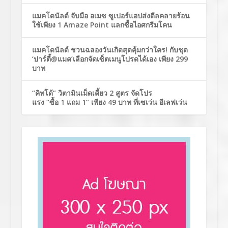
แมคโดนัลด์ จับมือ อเมซ ซูเปอร์แอปส่งดีลคลายร้อน
ใช้เพียง 1 Amaze Point แลกซื้อไอศกรีมโคน
แมคโดนัลด์ ชวนฉลองวันเกิดสุดคุ้มกว่าใคร! กับชุด
‘ปาร์ตี้@แมค’เลือกจัดเซ็ตเมนูโปรดได้เอง เพียง 299
บาท
“คิทโด้” วิตามินเม็ดเคี้ยว 2 สูตร จัดโปร
แรง “ซื้อ 1 แถม 1” เพียง 49 บาท ที่เซเว่น อีเลฟเว่น