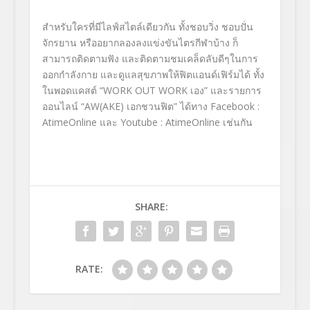
สำหรับใครที่มีไลฟ์สไตล์เดียวกั
น ทั้งชอบวิ่ง ชอบปั่น
จักรยาน หรืออยากลองลงแข่งขันไตรกีฬาบ้
าง ก็
สามารถติดตามฟัง และติดตามชมเคล็ดลับดี
ๆในการ
ออกกำลังกาย และดูแลสุขภาพให้ฟิตแอนด์เฟิร์
มได้ ทั้ง
ในพอดแคสต์
“WORK OUT WORK
เอง
”
และรายการ
ออนไลน์
“AW(AKE)
เอกชวนฟิต
”
ได้ทาง
Facebook :
AtimeOnline
และ
Youtube : AtimeOnline
เช่นกัน
SHARE:
RATE: