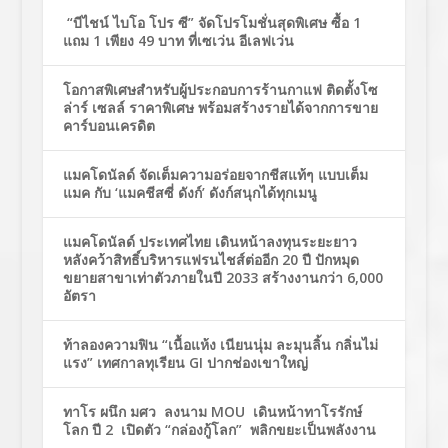
“บีไชน์ ไบโอ โปร ซี” จัดโปรโมชั่นสุดพิเศษ ซื้อ 1
แถม 1 เพียง 49 บาท ที่เซเว่น อีเลฟเว่น
โอกาสพิเศษสำหรับผู้ประกอบการร้านกาแฟ ติดตั้งโซ
ล่าร์ เซลล์ ราคาพิเศษ พร้อมสร้างรายได้จากการขาย
คาร์บอนเครดิต
แมคโดนัลด์ จัดเต็มความอร่อยจากชีสแท้ๆ แบบเต็ม
แมค กับ ‘แมคชีสซี่ ดังก์’ ดังก์สนุกได้ทุกเมนู
แมคโดนัลด์ ประเทศไทย เดินหน้าลงทุนระยะยาว
หลังคว้าสิทธิ์บริหารแฟรนไชส์ต่ออีก 20 ปี ปักหมุด
ขยายสาขาเท่าตัวภายในปี 2033 สร้างงานกว่า 6,000
อัตรา
ท้าลองความฟิน “เนื้อแห้ง เนียนนุ่ม ละมุนลิ้น กลิ่นไม่
แรง” เทศกาลทุเรียน GI ปากช่องเขาใหญ่
ทาโร ผนึก มศว ลงนาม MOU เดินหน้าทาโรรักษ์
โลก ปี 2 เปิดตัว “กล่องกู้โลก” พลิกขยะเป็นพลังงาน