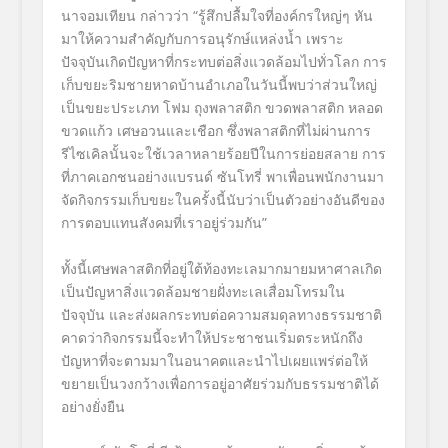
นาจอมเทียน กล่าวว่า “รู้สึกปลื้มใจที่องค์กรใหญ่ๆ หัน
มาให้ความสำคัญกับการอนุรักษ์แหล่งน้ำ เพราะ
ปัจจุบันเกิดปัญหาที่กระทบต่อสิ่งแวดล้อมไปทั่วโลก การ
เก็บขยะริมชายหาดบ้านอำเภอในวันนี้พบว่าส่วนใหญ่
เป็นขยะประเภท โฟม ถุงพลาสติก ขวดพลาสติก หลอด
ขวดแก้ว เศษอวนและเชือก ซึ่งพลาสติกที่ไม่ผ่านการ
รีไซเคิลนั้นจะใช้เวลาหลายร้อยปีในการย่อยสลาย การ
ที่ภาคเอกชนอย่างแบรนด์ ซันโทรี่ พาเพื่อนพนักงานมา
จัดกิจกรรมเก็บขยะในครั้งนี้นับว่าเป็นตัวอย่างอันดีของ
การตอบแทนสังคมที่เราอยู่ร่วมกัน”
ทั้งนี้เศษพลาสติกที่อยู่ใต้ท้องทะเลมากมายมหาศาลเกิด
เป็นปัญหาสิ่งแวดล้อมชายฝั่งทะเลเสื่อมโทรมใน
ปัจจุบัน และส่งผลกระทบต่อความสมดุลทางธรรมชาติ
คาดว่ากิจกรรมนี้จะทำให้ประชาชนเริ่มตระหนักถึง
ปัญหาที่จะตามมาในอนาคตและนำไปเผยแพร่ต่อให้
ขยายเป็นวงกว้างเพื่อการอยู่อาศัยร่วมกับธรรมชาติได้
อย่างยั่งยืน