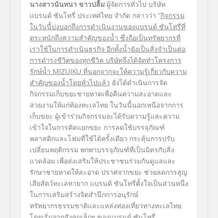
นางสาวนันทนา ขาวปลื้ม
ผู้จัดการทั่วไป บริษัท
แบรนด์ ซันโทรี่ ประเทศไทย จำกัด กล่าวว่า “
กิจกรรม
ในวันนี้
บ่งบอกถึงการดำเนินงานของแบรนด์ ซันโทรี่ที่
ตระหนักถึงความสำคัญของน้ำ ซึ่งถือเป็นทรัพยากรที่
เราใช้ในการดำเนินธุรกิจ อีกทั้งน้ำยังเป็นสิ่งจำเป็นต่อ
การดำรงชีวิตของทุกชีวิต บริษัทจึงได้จัดทำโครงการ
รักษ์น้ำ
MIZUIKU ที่นอกจากจะให้ความรู้เกี่ยวกับความ
สำคัญของน้ำโดยทั่วไปแล้ว
ยังได้ดำเนินการจัด
กิจกรรมเก็บขยะชายหาดเพื่อคืนความสะอาดและ
สวยงามให้แก่ท้องทะเลไทย ในวันนี้นอกเหนือจากการ
เก็บขยะ ผู้เข้าร่วมกิจกรรมจะได้รับความรู้และความ
เข้าใจในการคัดแยกขยะ การลดใช้บรรจุภัณฑ์
พลาสติกและโฟมที่ใช้ได้ครั้งเดียว กระตุ้นการปรับ
เปลี่ยนพฤติกรรม พกพาบรรจุภัณฑ์ที่เป็นมิตรกับสิ่ง
แวดล้อม เพื่อส่งเสริมให้ประชาชนร่วมกันดูแลและ
รักษาชายหาดให้สะอาด ปราศจากขยะ ช่วยลดการสูญ
เสียสัตว์ทะเลหายาก แบรนด์ ซันโทรี่ตั้งใจเป็นส่วนหนึ่ง
ในการเสริมสร้างจิตสำนึกการอนุรักษ์
ทรัพยากรธรรมชาติและแหล่งท่องเที่ยวทางทะเลไทย
โดยเริ่มจากสังคมเล็กๆ ของแบรนด์ ซันโทรี่