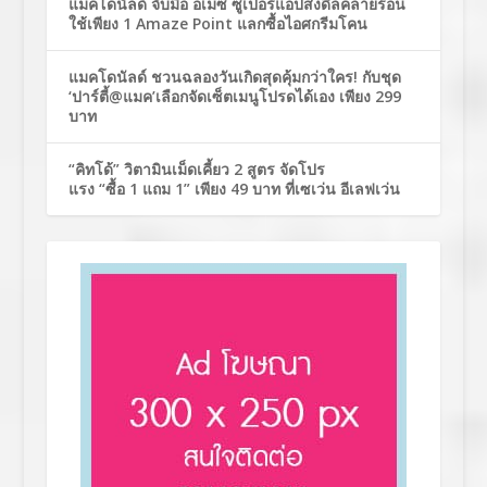
แมคโดนัลด์ จับมือ อเมซ ซูเปอร์แอปส่งดีลคลายร้อน
ใช้เพียง 1 Amaze Point แลกซื้อไอศกรีมโคน
แมคโดนัลด์ ชวนฉลองวันเกิดสุดคุ้มกว่าใคร! กับชุด
‘ปาร์ตี้@แมค’เลือกจัดเซ็ตเมนูโปรดได้เอง เพียง 299
บาท
“คิทโด้” วิตามินเม็ดเคี้ยว 2 สูตร จัดโปร
แรง “ซื้อ 1 แถม 1” เพียง 49 บาท ที่เซเว่น อีเลฟเว่น