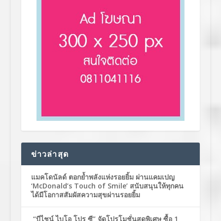
ข่าวล่าสุด
แมคโดนัลด์ ตอกย้ำพลังแห่งรอยยิ้ม ผ่านแคมเปญ
‘McDonald’s Touch of Smile’ สนับสนุนให้ทุกคน
ได้มีโอกาสสัมผัสความสุขผ่านรอยยิ้ม
“บีไชน์ ไบโอ โปร ซี” จัดโปรโมชั่นสุดพิเศษ ซื้อ 1