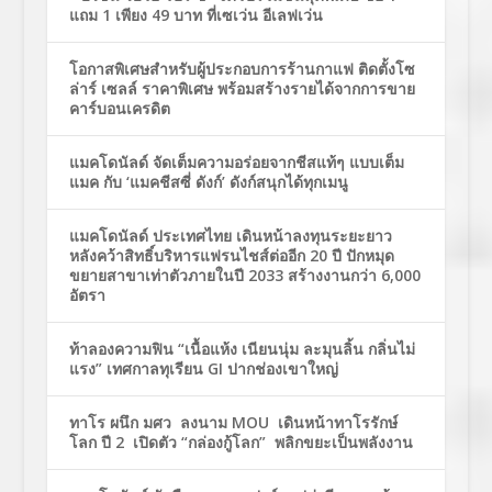
แถม 1 เพียง 49 บาท ที่เซเว่น อีเลฟเว่น
โอกาสพิเศษสำหรับผู้ประกอบการร้านกาแฟ ติดตั้งโซ
ล่าร์ เซลล์ ราคาพิเศษ พร้อมสร้างรายได้จากการขาย
คาร์บอนเครดิต
แมคโดนัลด์ จัดเต็มความอร่อยจากชีสแท้ๆ แบบเต็ม
แมค กับ ‘แมคชีสซี่ ดังก์’ ดังก์สนุกได้ทุกเมนู
แมคโดนัลด์ ประเทศไทย เดินหน้าลงทุนระยะยาว
หลังคว้าสิทธิ์บริหารแฟรนไชส์ต่ออีก 20 ปี ปักหมุด
ขยายสาขาเท่าตัวภายในปี 2033 สร้างงานกว่า 6,000
อัตรา
ท้าลองความฟิน “เนื้อแห้ง เนียนนุ่ม ละมุนลิ้น กลิ่นไม่
แรง” เทศกาลทุเรียน GI ปากช่องเขาใหญ่
ทาโร ผนึก มศว ลงนาม MOU เดินหน้าทาโรรักษ์
โลก ปี 2 เปิดตัว “กล่องกู้โลก” พลิกขยะเป็นพลังงาน