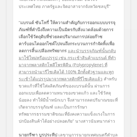
ประเทศไทย ภาครัฐและจิตอาสาจากจังหวัดชลบุรี”
“
แบรนด์ ซันโทรี่ ให้ความสำคัญกับการออกแบบบรรจุ
ภัณฑ์ที่คำนึงถึงความเป็นมิตรกับสิ่งแวดล้อม
ด้วยการ
เลือกใช้วัตถุดิบที่ช่วยลดปริมาณการปล่อยก๊าซ
คาร์บอนไดออกไซด์ไปจนถึงกระบวนการกำจัดทิ้งเพื่อ
ลดการสิ้นเปลืองทรัพยากร
และนำบรรจุภัณฑ์นั้นกลับ
มาใช้ใหม่หรือแปรรูป เช่น กระเช้าสินค้าแบรนด์
ที่ทำ
มาจากพลาสติกโพลีโพรพิลีน
(Polypropylene) ที่
สามารถนำมารีไซเคิลได้ 100% อีกทั้งตัวฐานและหูก
ระเช้า
ได้แปรรูปมาจากพลาสติกที่รีไซเคิลแล้ว
สำหรับ
ขวดแก้วที่ใช้ใส่ผลิตภัณฑ์ของแบรนด์นั้น ผ่านการ
ออกแบบเพื่อลดความหนาของขวดแก้ว และใช้วัสดุ
น้อยลง ทำให้มีน้ำหนักเบา จึงสามารถลดปริมาณขยะที่
เกิดจากบรรจุภัณฑ์ และเป็นการรักษา
ทรัพยากรธรรมชาติขณะที่ยังคงความแข็งแรงในการ
ปกป้องสินค้าได้อย่างปลอดภัย” นางสาวนันทนากล่าว
นายกรีฑา บูรประทีป
เลขานุการนายกเทศมนตรีตำบล