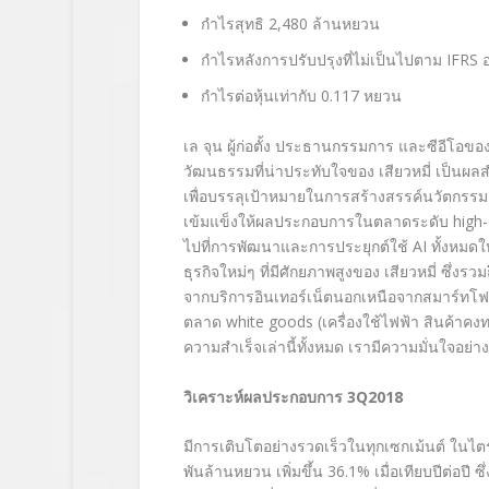
กำไรสุทธิ 2,480 ล้านหยวน
กำไรหลังการปรับปรุงที่ไม่เป็นไปตาม IFRS อยู่
กำไรต่อหุ้นเท่ากับ 0.117 หยวน
เล จุน ผู้ก่อตั้ง ประธานกรรมการ และซีอีโอข
วัฒนธรรมที่น่าประทับใจของ เสียวหมี่ เป็นผ
เพื่อบรรลุเป้าหมายในการสร้างสรรค์นวัตกรรมล้ำ
เข้มแข็งให้ผลประกอบการในตลาดระดับ high-
ไปที่การพัฒนาและการประยุกต์ใช้ AI ทั้งหมดใ
ธุรกิจใหม่ๆ ที่มีศักยภาพสูงของ เสียวหมี่ ซึ่ง
จากบริการอินเทอร์เน็ตนอกเหนือจากสมาร์ทโ
ตลาด white goods (เครื่องใช้ไฟฟ้า สินค้าคงทน แ
ความสำเร็จเล่านี้ทั้งหมด เรามีความมั่นใจอย่า
วิเคราะห์ผลประกอบการ
3Q2018
มีการเติบโตอย่างรวดเร็วในทุกเซกเม้นต์ ในไ
พันล้านหยวน เพิ่มขึ้น 36.1% เมื่อเทียบปีต่อ