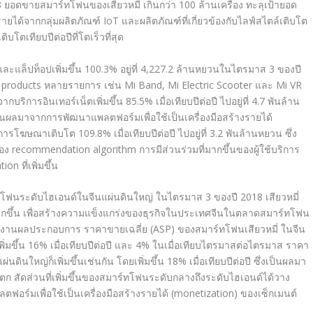
8 ยอดขายสมาร์ทโฟนของเสียวหมี่ เกินกว่า 100 ล้านเครื่อง ทะลุเป้ายอด
นรายได้จากกลุ่มผลิตภัณฑ์ IoT และผลิตภัณฑ์ที่เกี่ยวข้องกับไลฟ์สไตล์เติบโต
บโตเทียบปีต่อปีที่โตเร็วที่สุด
แล็ปท็อปเพิ่มขึ้น 100.3% อยู่ที่ 4,227.2 ล้านหยวนในไตรมาส 3 ของปี
 products หลายรายการ เช่น Mi Band, Mi Electric Scooter และ Mi VR
ิการอินเทอร์เน็ตเพิ่มขึ้น 85.5% เมื่อเทียบปีต่อปี ไปอยู่ที่ 4.7 พันล้าน
นผลมาจากการพัฒนาแพลตฟอร์มเพื่อใช้เป็นเครื่องมือสร้างรายได้
โฆษณาเติบโต 109.8% เมื่อเทียบปีต่อปี ไปอยู่ที่ 3.2 พันล้านหยวน ซึ่ง
อง recommendation algorithm การมีส่วนร่วมที่มากขึ้นของผู้ใช้บริการ
n ที่เพิ่มขึ้น
นระดับไฮเอนด์ในจีนแผ่นดินใหญ่ ในไตรมาส 3 ของปี 2018 เสียวหมี่
ากขึ้น เพื่อสร้างความแข็งแกร่งของธุรกิจในประเทศจีนในตลาดสมาร์ทโฟน
ยงานผลประกอบการ ราคาขายเฉลี่ย (ASP) ของสมาร์ทโฟนเสียวหมี่ ในจีน
พิ่มขึ้น 16% เมื่อเทียบปีต่อปี และ 4% ในเมื่อเทียบไตรมาสต่อไตรมาส ราคา
ินใหญ่ก็เพิ่มขึ้นเช่นกัน โดยเพิ่มขึ้น 18% เมื่อเทียบปีต่อปี ซึ่งเป็นผลมา
ตก สัดส่วนที่เพิ่มขึ้นของสมาร์ทโฟนระดับกลางถึงระดับไฮเอนด์ได้วาง
ตฟอร์มเพื่อใช้เป็นเครื่องมือสร้างรายได้ (monetization) ของเซ็กเมนต์