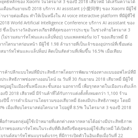
ลยุทธ์หลักของ Xiaomi ในไตรมาส 3 ของปี 2018 เสียวหมี่ ได้เสริมความได้
ในเดือนกันยายนปี 2018 บริการ AI assistant (小愛同學) ของ Xiaomi มีผู้ใช้
นรายต่อเดือน ทำให้เป็นหนึ่งใน AI voice interactive platform ที่มีผู้ที่ใช้
018 World Artificial Intelligence Conference บริการ AI assistant ของ
ard ซึ่งเป็นรางวัลอันทรงเกียรติที่สุดของการประชุม ในช่วงท้ายไตรมาส 3
เน็ต (ไม่รวมสมาร์ทโฟนและแล็ปท็อป) บนแพลตฟอร์ม IoT ของเสียวหมี่ มี
ากไตรมาสก่อนหน้า มีผู้ใช้ 1.98 ล้านรายที่เป็นเจ้าของอุปกรณ์ที่เชื่อมต่อ
วมสมาร์ทโฟนและแล็ปท็อป คิดเป็นสัดส่วนที่เพิ่มขึ้น 16.5% เมื่อเทียบ
ะบบการค้าปลีกแบบใหม่ที่มีประสิทธิภาพโดยการพัฒนาช่องทางแบบออฟไลน์ที่มี
มประสิทธิภาพช่องทางออนไลน์ ณ วันที่ 30 กันยายน 2018 เสียวหมี่ มีผู้ใช้
่อยู่ในเมืองชั้นหนึ่งและชั้นสอง นอกจากนี้ เพื่อรุกตลาดในเมืองระดับเล็ก
018 เสียวหมี่ มีร้านค้าที่ได้รับการแต่งตั้งทั้งหมดกว่า 1,100 ร้าน
องปีนี้ การดำเนินงานโดยรวมของเสียวหมี่ ยังคงมีประสิทธิภาพสูง โดยมี
% เมื่อเทียบไตรมาสต่อไตรมาส ไปอยู่ที่ 8.5% ในไตรมาส 3 ของปี 2018
 เพื่อกำหนดกลุ่มผู้ใช้เป้าหมายที่แตกต่างหลากหลายได้อย่างมีประสิทธิภาพ
ของสมาร์ทโฟนในระดับที่ดีเลิศถึงขีดสุดของผู้ใช้เสียวหมี่ ได้เปิดตัว
รนด์สมาร์ทโฟนแบรนด์แรกๆ ที่มีการเปิดตัวในอินเดียเมื่อวันที่ 22