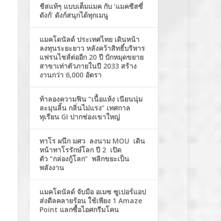
ชีสแท้ๆ แบบเต็มแมค กับ ‘แมคชีสซี่
ดังก์’ ดังก์สนุกได้ทุกเมนู
แมคโดนัลด์ ประเทศไทย เดินหน้า
ลงทุนระยะยาว หลังคว้าสิทธิ์บริหาร
แฟรนไชส์ต่ออีก 20 ปี ปักหมุดขยาย
สาขาเท่าตัวภายในปี 2033 สร้าง
งานกว่า 6,000 อัตรา
ท้าลองความฟิน “เนื้อแห้ง เนียนนุ่ม
ละมุนลิ้น กลิ่นไม่แรง” เทศกาล
ทุเรียน GI ปากช่องเขาใหญ่
ทาโร ผนึก มศว ลงนาม MOU เดิน
หน้าทาโรรักษ์โลก ปี 2 เปิด
ตัว “กล่องกู้โลก” พลิกขยะเป็น
พลังงาน
แมคโดนัลด์ จับมือ อเมซ ซูเปอร์แอป
ส่งดีลคลายร้อน ใช้เพียง 1 Amaze
Point แลกซื้อไอศกรีมโคน