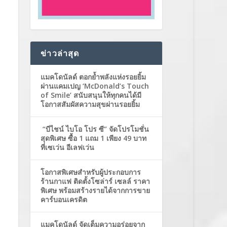
ข่าวล่าสุด
แมคโดนัลด์ ตอกย้ำพลังแห่งรอยยิ้ม
ผ่านแคมเปญ ‘McDonald’s Touch
of Smile’ สนับสนุนให้ทุกคนได้มี
โอกาสสัมผัสความสุขผ่านรอยยิ้ม
“บีไชน์ ไบโอ โปร ซี” จัดโปรโมชั่น
สุดพิเศษ ซื้อ 1 แถม 1 เพียง 49 บาท
ที่เซเว่น อีเลฟเว่น
โอกาสพิเศษสำหรับผู้ประกอบการ
ร้านกาแฟ ติดตั้งโซล่าร์ เซลล์ ราคา
พิเศษ พร้อมสร้างรายได้จากการขาย
คาร์บอนเครดิต
แมคโดนัลด์ จัดเต็มความอร่อยจาก