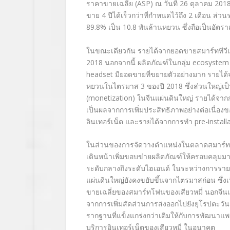
ราคาขายเฉลี่ย (ASP) ณ วันที่ 26 ตุลาคม 201
ขาย 4 ปีได้เร็วกว่าที่กำหนดไว้ถึง 2 เดือน ส่ว
89.8% เป็น 10.8 พันล้านหยวน ซึ่งถือเป็นอัตราเติ
ในขณะเดียวกัน รายได้จากยอดขายสมาร์ททีวีและ
2018 นอกจากนี้ ผลิตภัณฑ์ในกลุ่ม ecosystem
headset มียอดขายที่ขยายตัวอย่างมาก รายได้จากบร
หยวนในไตรมาส 3 ของปี 2018 ซึ่งส่วนใหญ่เป็
(monetization) ในจีนแผ่นดินใหญ่ รายได้จากการ
เป็นผลจากการเพิ่มประสิทธิภาพอย่างต่อเนื่องข
อินเทอร์เน็ต และรายได้จากการทำ pre-installatio
ในส่วนของการจัดวางตำแหน่งในตลาดสมาร์ทโฟ
เดินหน้าเพิ่มขอบข่ายผลิตภัณฑ์ให้ครอบคลุมม
ระดับกลางถึงระดับไฮเอนด์ ในระหว่างการรา
แผ่นดินใหญ่ยังคงขยับขึ้นจากไตรมาสก่อน ซึ่งเ
ขายเฉลี่ยของสมาร์ทโฟนของเสียวหมี่ นอกจีนแผ่นด
จากการเพิ่มสัดส่วนการส่งออกไปยังยุโรปตะวัน
รากฐานที่แข็งแกร่งกว่าเดิมให้กับการพัฒนาแพล
บริการอินเทอร์เน็ตของเสียวหมี่ ในอนาคต