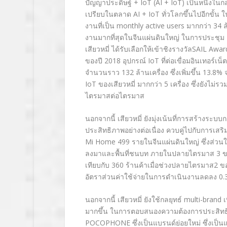
ปัญญาประดิษฐ์ + IoT (AI + IoT) เป็นหนึ่งในก
เปรียบในตลาด AI + IoT ทั่วโลกขึ้นไปอีกขั้น 
งานที่เป็น monthly active users มากกว่า 34 ล้า
งานมากที่สุดในจีนแผ่นดินใหญ่ ในการประชุม 2
เสียวหมี่ ได้รับเลือกให้เข้าชิงรางวัลSAIL Aw
ของปี 2018 อุปกรณ์ IoT ที่ต่อเขื่อมอินเทอร์
จำนวนราว 132 ล้านเครื่อง ซึ่งเพิ่มขึ้น 13.8% จ
IoT ของเสียวหมี่ มากกว่า 5 เครื่อง ซึ่งยังไม่ร
ไตรมาสต่อไตรมาส
นอกจากนี้ เสียวหมี่ ยังมุ่งเน้นที่การสร้างร
ประสิทธิภาพอย่างต่อเนื่อง ควบคู่ไปกับการเสริ
Mi Home 499 รายในจีนแผ่นดินใหญ่ ซึ่งส่วนใหญ
ลงมาและพื้นที่ชนบท ภายในปลายไตรมาส 3 ของปี 2
เทียบกับ 360 ร้านค้าเมื่อช่วงปลายไตรมาส2 ข
อัตราส่วนค่าใช้จ่ายในการดำเนินงานลดลง 0.3
นอกจากนี้ เสียวหมี่ ยังใช้กลยุทธ์ multi-brand
มากขึ้น ในการตอบสนองความต้องการประสิทธิภาพ
POCOPHONE ซึ่งเป็นแบรนด์ย่อยใหม่ ซึ่งเป็นแบ