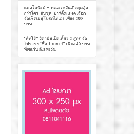
แมคโดนัลด์ ชวนฉลองวันเกิดสุดคุ้ม
กว่าใคร! กับชุด ‘ปาร์ตี้@แมค’เลือก
จัดเซ็ตเมนูโปรดได้เอง เพียง 299
บาท
“คิทโด้” วิตามินเม็ดเคี้ยว 2 สูตร จัด
โปรแรง “ซื้อ 1 แถม 1” เพียง 49 บาท
ที่เซเว่น อีเลฟเว่น