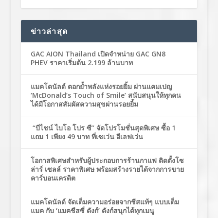
ข่าวล่าสุด
GAC AION Thailand เปิดจำหน่าย GAC GN8
PHEV ราคาเริ่มต้น 2.199 ล้านบาท
แมคโดนัลด์ ตอกย้ำพลังแห่งรอยยิ้ม ผ่านแคมเปญ
‘McDonald’s Touch of Smile’ สนับสนุนให้ทุกคน
ได้มีโอกาสสัมผัสความสุขผ่านรอยยิ้ม
“บีไชน์ ไบโอ โปร ซี” จัดโปรโมชั่นสุดพิเศษ ซื้อ 1
แถม 1 เพียง 49 บาท ที่เซเว่น อีเลฟเว่น
โอกาสพิเศษสำหรับผู้ประกอบการร้านกาแฟ ติดตั้งโซ
ล่าร์ เซลล์ ราคาพิเศษ พร้อมสร้างรายได้จากการขาย
คาร์บอนเครดิต
แมคโดนัลด์ จัดเต็มความอร่อยจากชีสแท้ๆ แบบเต็ม
แมค กับ ‘แมคชีสซี่ ดังก์’ ดังก์สนุกได้ทุกเมนู