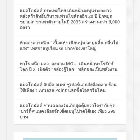
แมคโดนัลด์ ประเทศไทย เดินหน้าลงทุนระยะยาว
หลังคว้าสิทธิ์บริหารแฟรนไชส์ต่ออีก 20 ปี ปักหมุด
ขยายสาขาเท่าตัวภายในปี 2033 สร้างงานกว่า 6,000
อัตรา
ท้าลองความฟิน “เนื้อแห้ง เนียนนุ่ม ละมุนลิ้น กลิ่นไม่
แรง” เทศกาลทุเรียน GI ปากช่องเขาใหญ่
ทาโร ผนึก มศว ลงนาม MOU เดินหน้าทาโรรักษ์
โลก ปี 2 เปิดตัว “กล่องกู้โลก” พลิกขยะเป็นพลังงาน
แมคโดนัลด์ จับมือ อเมซ ซูเปอร์แอปส่งดีลคลายร้อน
ใช้เพียง 1 Amaze Point แลกซื้อไอศกรีมโคน
แมคโดนัลด์ ชวนฉลองวันเกิดสุดคุ้มกว่าใคร! กับชุด
‘ปาร์ตี้@แมค’เลือกจัดเซ็ตเมนูโปรดได้เอง เพียง 299
บาท