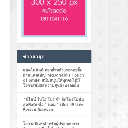
ข่าวล่าสุด
แมคโดนัลด์ ตอกย้ำพลังแห่งรอยยิ้ม
ผ่านแคมเปญ ‘McDonald’s Touch
of Smile’ สนับสนุนให้ทุกคนได้มี
โอกาสสัมผัสความสุขผ่านรอยยิ้ม
“บีไชน์ ไบโอ โปร ซี” จัดโปรโมชั่น
สุดพิเศษ ซื้อ 1 แถม 1 เพียง 49 บาท
ที่เซเว่น อีเลฟเว่น
โอกาสพิเศษสำหรับผู้ประกอบการ