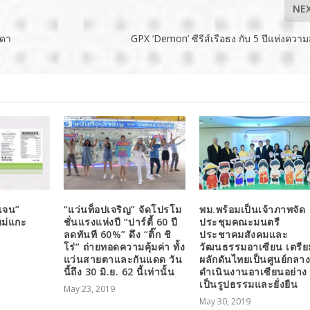
NE
ชดา
GPX ‘Demon’ ซีรีส์เรือธง กับ 5 ปีแห่งความ
เจน”
“แว่นท็อปเจริญ” จัดโปรโม
พม.พร้อมเป็นเจ้าภาพจัด
หม่แกะ
ชั่นแรงแห่งปี “ปาร์ตี้ 60 ปี
ประชุมคณะมนตรี
ลดทันที 60%” ดึง “ติ๊ก ชิ
ประชาคมสังคมและ
โร่” ถ่ายทอดความคุ้มค่า ทั้ง
วัฒนธรรมอาเซียน เตรีย
แว่นสายตาและกันแดด วัน
ผลักดันไทยเป็นศูนย์กลา
นี้ถึง 30 มิ.ย. 62 นี้เท่านั้น
ดำเนินงานอาเซียนอย่าง
เป็นรูปธรรมและยั่งยืน
May 23, 2019
May 30, 2019