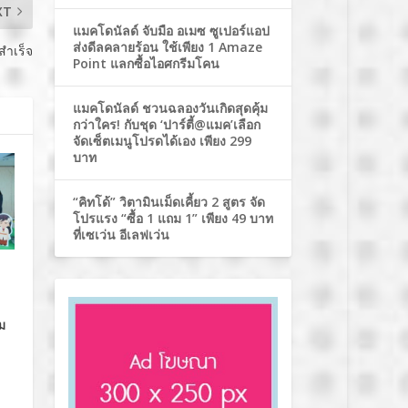
XT
แมคโดนัลด์ จับมือ อเมซ ซูเปอร์แอป
ส่งดีลคลายร้อน ใช้เพียง 1 Amaze
สำเร็จ
Point แลกซื้อไอศกรีมโคน
แมคโดนัลด์ ชวนฉลองวันเกิดสุดคุ้ม
กว่าใคร! กับชุด ‘ปาร์ตี้@แมค’เลือก
จัดเซ็ตเมนูโปรดได้เอง เพียง 299
บาท
“คิทโด้” วิตามินเม็ดเคี้ยว 2 สูตร จัด
โปรแรง “ซื้อ 1 แถม 1” เพียง 49 บาท
ที่เซเว่น อีเลฟเว่น
ม
ง