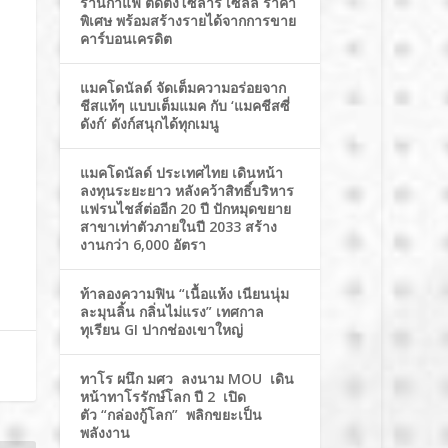
ร้านกาแฟ ติดตั้งโซล่าร์ เซลล์ ราคา
พิเศษ พร้อมสร้างรายได้จากการขาย
คาร์บอนเครดิต
แมคโดนัลด์ จัดเต็มความอร่อยจาก
ชีสแท้ๆ แบบเต็มแมค กับ ‘แมคชีสซี่
ดังก์’ ดังก์สนุกได้ทุกเมนู
แมคโดนัลด์ ประเทศไทย เดินหน้า
ลงทุนระยะยาว หลังคว้าสิทธิ์บริหาร
แฟรนไชส์ต่ออีก 20 ปี ปักหมุดขยาย
สาขาเท่าตัวภายในปี 2033 สร้าง
งานกว่า 6,000 อัตรา
ท้าลองความฟิน “เนื้อแห้ง เนียนนุ่ม
ละมุนลิ้น กลิ่นไม่แรง” เทศกาล
ทุเรียน GI ปากช่องเขาใหญ่
ทาโร ผนึก มศว ลงนาม MOU เดิน
หน้าทาโรรักษ์โลก ปี 2 เปิด
ตัว “กล่องกู้โลก” พลิกขยะเป็น
พลังงาน