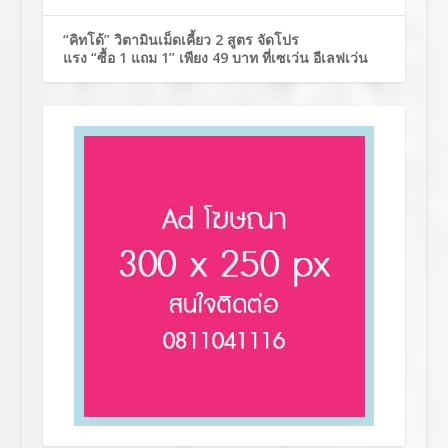
“คิทโด้” วิตามินเม็ดเคี้ยว 2 สูตร จัดโปร
แรง “ซื้อ 1 แถม 1” เพียง 49 บาท ที่เซเว่น อีเลฟเว่น