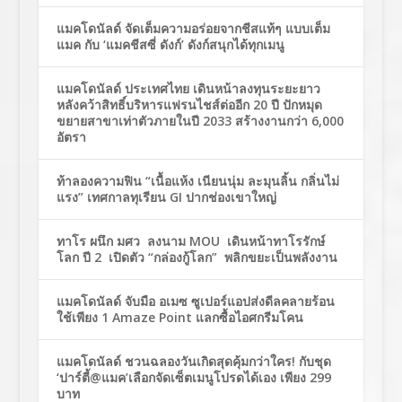
แมคโดนัลด์ จัดเต็มความอร่อยจากชีสแท้ๆ แบบเต็ม
แมค กับ ‘แมคชีสซี่ ดังก์’ ดังก์สนุกได้ทุกเมนู
แมคโดนัลด์ ประเทศไทย เดินหน้าลงทุนระยะยาว
หลังคว้าสิทธิ์บริหารแฟรนไชส์ต่ออีก 20 ปี ปักหมุด
ขยายสาขาเท่าตัวภายในปี 2033 สร้างงานกว่า 6,000
อัตรา
ท้าลองความฟิน “เนื้อแห้ง เนียนนุ่ม ละมุนลิ้น กลิ่นไม่
แรง” เทศกาลทุเรียน GI ปากช่องเขาใหญ่
ทาโร ผนึก มศว ลงนาม MOU เดินหน้าทาโรรักษ์
โลก ปี 2 เปิดตัว “กล่องกู้โลก” พลิกขยะเป็นพลังงาน
แมคโดนัลด์ จับมือ อเมซ ซูเปอร์แอปส่งดีลคลายร้อน
ใช้เพียง 1 Amaze Point แลกซื้อไอศกรีมโคน
แมคโดนัลด์ ชวนฉลองวันเกิดสุดคุ้มกว่าใคร! กับชุด
‘ปาร์ตี้@แมค’เลือกจัดเซ็ตเมนูโปรดได้เอง เพียง 299
บาท