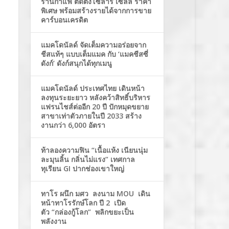
ร้านกาแฟ ติดตั้งโซล่าร์ เซลล์ ราคา
พิเศษ พร้อมสร้างรายได้จากการขาย
คาร์บอนเครดิต
แมคโดนัลด์ จัดเต็มความอร่อยจาก
ชีสแท้ๆ แบบเต็มแมค กับ ‘แมคชีสซี่
ดังก์’ ดังก์สนุกได้ทุกเมนู
แมคโดนัลด์ ประเทศไทย เดินหน้า
ลงทุนระยะยาว หลังคว้าสิทธิ์บริหาร
แฟรนไชส์ต่ออีก 20 ปี ปักหมุดขยาย
สาขาเท่าตัวภายในปี 2033 สร้าง
งานกว่า 6,000 อัตรา
ท้าลองความฟิน “เนื้อแห้ง เนียนนุ่ม
ละมุนลิ้น กลิ่นไม่แรง” เทศกาล
ทุเรียน GI ปากช่องเขาใหญ่
ทาโร ผนึก มศว ลงนาม MOU เดิน
หน้าทาโรรักษ์โลก ปี 2 เปิด
ตัว “กล่องกู้โลก” พลิกขยะเป็น
พลังงาน