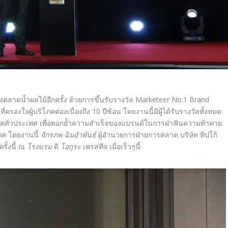
ตลาดน้ำผลไม้อีกครั้ง
ด้วยการขึ้น
รับรางวัล
Marketeer No.1 Brand
1
ที่ครองใจผู้บริโภคต่องเนื่องถึ
ง
10
ปีซ้อน โดยงานนี้มีผู้ได้รับรางวัลทั้
งหมด
คทั่วประเทศ เพื่อตอกย้ำความสำเร็จของแบรนด์
ในการฝ่าฟันความท้าทาย
ภค โดยงานนี้
จักรภพ ฉิมอำพันธ์
ผู้อำนวยการฝ่
ายการตลาด บริษัท ทิปโก้
รั้
งนี้ ณ
โรงแรม
ดิ
โอกุระ
เพรสทีจ
เมื่อเร็วๆนี้