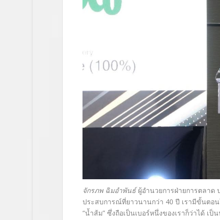
จักรภพ ฉิมอำพันธ์
ผู้อำนวยการฝ่
ายการตลาด บริ
ประสบการณ์ที่ยาวนานกว่า
40
ปี เรามีขั้นตอ
“
น้ำส้ม
”
ซึ่งถือเป็นเบอร์หนึ่งของเราก็
ว่าได้ เป็