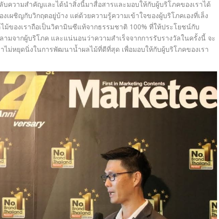
็ดลับความสำคัญและได้นำสิ่
งนี้มาสื่อสารและมอบให้กับผู้
บริโภคของเราได้
ต้องเผชิญกับวิกฤตอยู่บ้าง แต่ด้วยความรู้ความเข้าใจของผู้
บริโภคเองที่เล็ง
ม้ของเราถือเป็นวิ
ตามินซีแท้จากธรรมชาติ 100
%
ที่ให้ประโยชน์กับ
ลามจากผู้บริโภค และแน่นอนว่าความสำเร็จจากการรั
บรางวัลในครั้งนี้ จะ
าไม่
หยุดนิ่งในการพัฒนาน้ำผลไม้ที่
ดีที่สุด เพื่อมอบให้กับผู้บริ
โภคของเรา