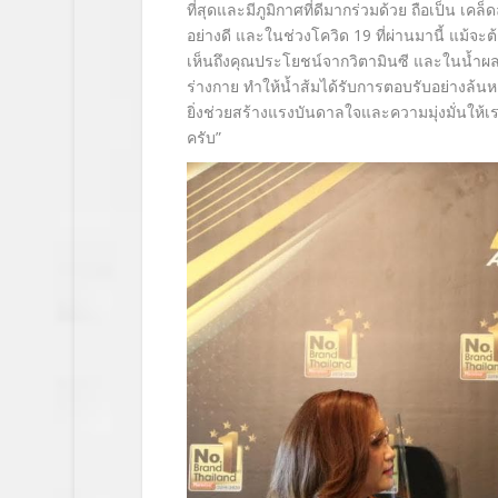
ที่สุดและมีภูมิ
กาศที่ดีมากร่วมด้วย ถือเป็น เคล
อย่างดี และในช่วงโควิด
19
ที่ผ่านมานี้ แม้จะ
เห็นถึงคุ
ณประโยชน์จากวิตามินซี และในน้ำผลไ
ร่างกาย ทำให้น้ำส้มได้รับการตอบรับอย่
างล้นห
ยิ่งช่วยสร้างแรงบั
นดาลใจและความมุ่งมั่นให้เร
ครับ
”