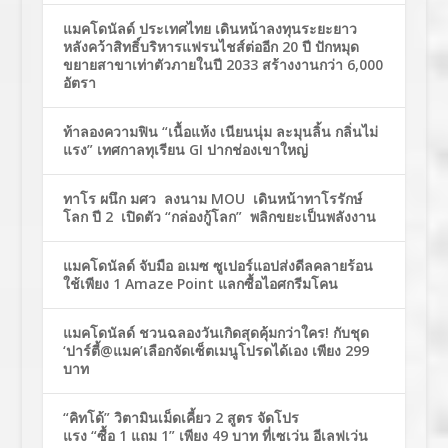
แมคโดนัลด์ ประเทศไทย เดินหน้าลงทุนระยะยาว
หลังคว้าสิทธิ์บริหารแฟรนไชส์ต่ออีก 20 ปี ปักหมุด
ขยายสาขาเท่าตัวภายในปี 2033 สร้างงานกว่า 6,000
อัตรา
ท้าลองความฟิน “เนื้อแห้ง เนียนนุ่ม ละมุนลิ้น กลิ่นไม่
แรง” เทศกาลทุเรียน GI ปากช่องเขาใหญ่
ทาโร ผนึก มศว ลงนาม MOU เดินหน้าทาโรรักษ์
โลก ปี 2 เปิดตัว “กล่องกู้โลก” พลิกขยะเป็นพลังงาน
แมคโดนัลด์ จับมือ อเมซ ซูเปอร์แอปส่งดีลคลายร้อน
ใช้เพียง 1 Amaze Point แลกซื้อไอศกรีมโคน
แมคโดนัลด์ ชวนฉลองวันเกิดสุดคุ้มกว่าใคร! กับชุด
‘ปาร์ตี้@แมค’เลือกจัดเซ็ตเมนูโปรดได้เอง เพียง 299
บาท
“คิทโด้” วิตามินเม็ดเคี้ยว 2 สูตร จัดโปร
แรง “ซื้อ 1 แถม 1” เพียง 49 บาท ที่เซเว่น อีเลฟเว่น