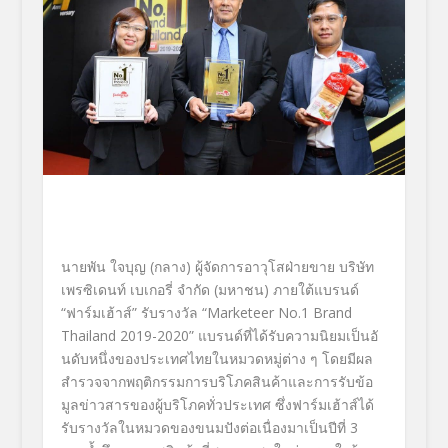
นายพัน ใจบุญ
(กลาง) ผู้จัดการอาวุโสฝ่ายขาย บริษัท
เพรซิเดนท์ เบเกอรี่ จำกัด (มหาชน)
ภายใต้แบรนด์
“
ฟาร์มเฮ้าส์
”
รับรางวัล
“
Marketeer No.1 Brand
Thailand 2019-2020”
แบรนด์ที่ได้รับความนิยมเป็นอั
นดับหนึ่งของประเทศไทยในหมวดหมู่
ต่าง ๆ โดยมีผล
สำรวจจากพฤติกรรมการบริ
โภคสินค้าและการรับข้อ
มูลข่
าวสารของผู้บริโภคทั่วประเทศ ซึ่งฟาร์มเฮ้าส์ได้
รับรางวั
ลในหมวดของขนมปังต่อเนื่องมาเป็
นปีที่
3