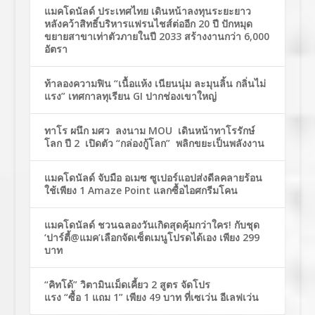
แมคโดนัลด์ ประเทศไทย เดินหน้าลงทุนระยะยาว
หลังคว้าสิทธิ์บริหารแฟรนไชส์ต่ออีก 20 ปี ปักหมุด
ขยายสาขาเท่าตัวภายในปี 2033 สร้างงานกว่า 6,000
อัตรา
ท้าลองความฟิน “เนื้อแห้ง เนียนนุ่ม ละมุนลิ้น กลิ่นไม่
แรง” เทศกาลทุเรียน GI ปากช่องเขาใหญ่
ทาโร ผนึก มศว ลงนาม MOU เดินหน้าทาโรรักษ์
โลก ปี 2 เปิดตัว “กล่องกู้โลก” พลิกขยะเป็นพลังงาน
แมคโดนัลด์ จับมือ อเมซ ซูเปอร์แอปส่งดีลคลายร้อน
ใช้เพียง 1 Amaze Point แลกซื้อไอศกรีมโคน
แมคโดนัลด์ ชวนฉลองวันเกิดสุดคุ้มกว่าใคร! กับชุด
‘ปาร์ตี้@แมค’เลือกจัดเซ็ตเมนูโปรดได้เอง เพียง 299
บาท
“คิทโด้” วิตามินเม็ดเคี้ยว 2 สูตร จัดโปร
แรง “ซื้อ 1 แถม 1” เพียง 49 บาท ที่เซเว่น อีเลฟเว่น