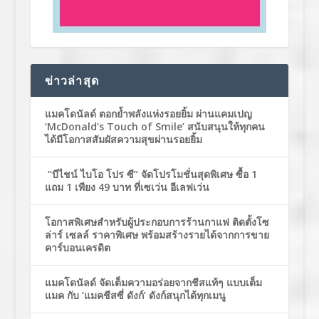
ข่าวล่าสุด
แมคโดนัลด์ ตอกย้ำพลังแห่งรอยยิ้ม ผ่านแคมเปญ
‘McDonald’s Touch of Smile’ สนับสนุนให้ทุกคน
ได้มีโอกาสสัมผัสความสุขผ่านรอยยิ้ม
“บีไชน์ ไบโอ โปร ซี” จัดโปรโมชั่นสุดพิเศษ ซื้อ 1
แถม 1 เพียง 49 บาท ที่เซเว่น อีเลฟเว่น
โอกาสพิเศษสำหรับผู้ประกอบการร้านกาแฟ ติดตั้งโซ
ล่าร์ เซลล์ ราคาพิเศษ พร้อมสร้างรายได้จากการขาย
คาร์บอนเครดิต
แมคโดนัลด์ จัดเต็มความอร่อยจากชีสแท้ๆ แบบเต็ม
แมค กับ ‘แมคชีสซี่ ดังก์’ ดังก์สนุกได้ทุกเมนู