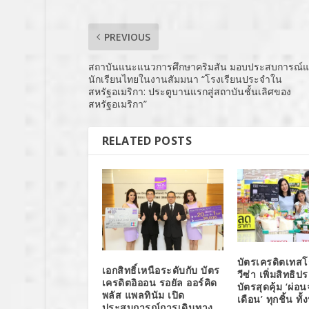
PREVIOUS
สถาบันแนะแนวการศึกษาคริมสัน มอบประสบการณ์แ
นักเรียนไทยในงานสัมมนา “โรงเรียนประจำใน
สหรัฐอเมริกา: ประตูบานแรกสู่สถาบันชั้นเลิศของ
สหรัฐอเมริกา”
RELATED POSTS
บัตรเครดิตเทสโ
เอกสิทธิ์เหนือระดับกับ บัตร
วีซ่า เพิ่มสิทธิ
เครดิตอิออน รอยัล ออร์คิด
บัตรสุดคุ้ม ‘ผ่อ
พลัส แพลทินัม เปิด
เดือน’ ทุกชิ้น ทั้
ประสบการณ์การเดินทาง