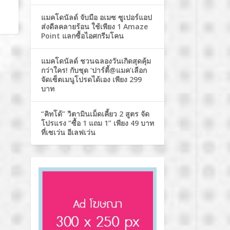
แมคโดนัลด์ จับมือ อเมซ ซูเปอร์แอป
ส่งดีลคลายร้อน ใช้เพียง 1 Amaze
Point แลกซื้อไอศกรีมโคน
แมคโดนัลด์ ชวนฉลองวันเกิดสุดคุ้ม
กว่าใคร! กับชุด ‘ปาร์ตี้@แมค’เลือก
จัดเซ็ตเมนูโปรดได้เอง เพียง 299
บาท
“คิทโด้” วิตามินเม็ดเคี้ยว 2 สูตร จัด
โปรแรง “ซื้อ 1 แถม 1” เพียง 49 บาท
ที่เซเว่น อีเลฟเว่น