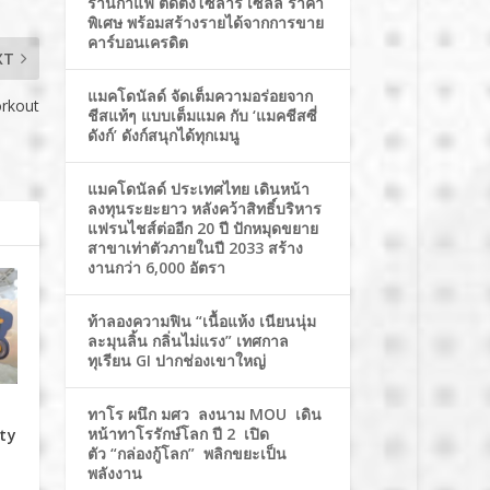
ร้านกาแฟ ติดตั้งโซล่าร์ เซลล์ ราคา
พิเศษ พร้อมสร้างรายได้จากการขาย
คาร์บอนเครดิต
XT
แมคโดนัลด์ จัดเต็มความอร่อยจาก
rkout
ชีสแท้ๆ แบบเต็มแมค กับ ‘แมคชีสซี่
ดังก์’ ดังก์สนุกได้ทุกเมนู
แมคโดนัลด์ ประเทศไทย เดินหน้า
ลงทุนระยะยาว หลังคว้าสิทธิ์บริหาร
แฟรนไชส์ต่ออีก 20 ปี ปักหมุดขยาย
สาขาเท่าตัวภายในปี 2033 สร้าง
งานกว่า 6,000 อัตรา
ท้าลองความฟิน “เนื้อแห้ง เนียนนุ่ม
ละมุนลิ้น กลิ่นไม่แรง” เทศกาล
ทุเรียน GI ปากช่องเขาใหญ่
ทาโร ผนึก มศว ลงนาม MOU เดิน
หน้าทาโรรักษ์โลก ปี 2 เปิด
rty
ตัว “กล่องกู้โลก” พลิกขยะเป็น
พลังงาน