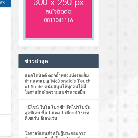
ข่าวล่าสุด
แมคโดนัลด์ ตอกย้ำพลังแห่งรอยยิ้ม
ผ่านแคมเปญ ‘McDonald’s Touch
of Smile’ สนับสนุนให้ทุกคนได้มี
โอกาสสัมผัสความสุขผ่านรอยยิ้ม
“บีไชน์ ไบโอ โปร ซี” จัดโปรโมชั่น
สุดพิเศษ ซื้อ 1 แถม 1 เพียง 49 บาท
ที่เซเว่น อีเลฟเว่น
โอกาสพิเศษสำหรับผู้ประกอบการ