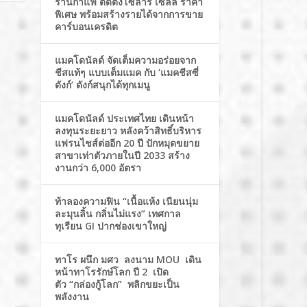
ร้านกาแฟ ติดตั้งโซล่าร์ เซลล์ ราคา
พิเศษ พร้อมสร้างรายได้จากการขาย
คาร์บอนเครดิต
แมคโดนัลด์ จัดเต็มความอร่อยจาก
ชีสแท้ๆ แบบเต็มแมค กับ ‘แมคชีสซี่
ดังก์’ ดังก์สนุกได้ทุกเมนู
แมคโดนัลด์ ประเทศไทย เดินหน้า
ลงทุนระยะยาว หลังคว้าสิทธิ์บริหาร
แฟรนไชส์ต่ออีก 20 ปี ปักหมุดขยาย
สาขาเท่าตัวภายในปี 2033 สร้าง
งานกว่า 6,000 อัตรา
ท้าลองความฟิน “เนื้อแห้ง เนียนนุ่ม
ละมุนลิ้น กลิ่นไม่แรง” เทศกาล
ทุเรียน GI ปากช่องเขาใหญ่
ทาโร ผนึก มศว ลงนาม MOU เดิน
หน้าทาโรรักษ์โลก ปี 2 เปิด
ตัว “กล่องกู้โลก” พลิกขยะเป็น
พลังงาน