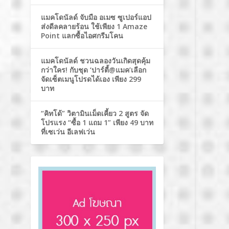
แมคโดนัลด์ จับมือ อเมซ ซูเปอร์แอป
ส่งดีลคลายร้อน ใช้เพียง 1 Amaze
Point แลกซื้อไอศกรีมโคน
แมคโดนัลด์ ชวนฉลองวันเกิดสุดคุ้ม
กว่าใคร! กับชุด ‘ปาร์ตี้@แมค’เลือก
จัดเซ็ตเมนูโปรดได้เอง เพียง 299
บาท
“คิทโด้” วิตามินเม็ดเคี้ยว 2 สูตร จัด
โปรแรง “ซื้อ 1 แถม 1” เพียง 49 บาท
ที่เซเว่น อีเลฟเว่น