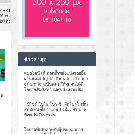
 SMART
ใต้การ
ทศไทย
ข่าวล่าสุด
แมคโดนัลด์ ตอกย้ำพลังแห่งรอยยิ้ม
ผ่านแคมเปญ ‘McDonald’s Touch
of Smile’ สนับสนุนให้ทุกคนได้มี
โอกาสสัมผัสความสุขผ่านรอยยิ้ม
าย
“บีไชน์ ไบโอ โปร ซี” จัดโปรโมชั่น
สุดพิเศษ ซื้อ 1 แถม 1 เพียง 49 บาท
ที่เซเว่น อีเลฟเว่น
โอกาสพิเศษสำหรับผู้ประกอบการ