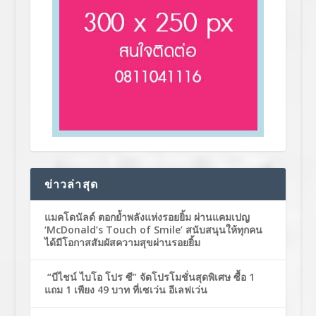
ข่าวล่าสุด
แมคโดนัลด์ ตอกย้ำพลังแห่งรอยยิ้ม ผ่านแคมเปญ
‘McDonald’s Touch of Smile’ สนับสนุนให้ทุกคน
ได้มีโอกาสสัมผัสความสุขผ่านรอยยิ้ม
“บีไชน์ ไบโอ โปร ซี” จัดโปรโมชั่นสุดพิเศษ ซื้อ 1
แถม 1 เพียง 49 บาท ที่เซเว่น อีเลฟเว่น