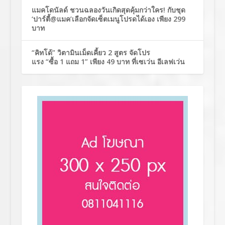
แมคโดนัลด์ ชวนฉลองวันเกิดสุดคุ้มกว่าใคร! กับชุด
‘ปาร์ตี้@แมค’เลือกจัดเซ็ตเมนูโปรดได้เอง เพียง 299
บาท
“คิทโด้” วิตามินเม็ดเคี้ยว 2 สูตร จัดโปร
แรง “ซื้อ 1 แถม 1” เพียง 49 บาท ที่เซเว่น อีเลฟเว่น