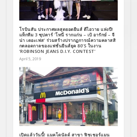
โรบินสัน ประกาศผลสุดยอดยีนส์ ดีไอวาย แห่งปี!
แท็กทีม 3 ซุปตาร์ ‘โทนี่ รากแก่น – เป้ อารักษ์ – จี
น่า เดอะเฟส’ ร่วมสร้างปรากฏการณ์ความคลาสสิ
กตลอดกาลของแฟชั่นยีนส์ยุค 80’S ในงาน
‘ROBINSON JEANS D.I.Y. CONTEST’
April 5, 2019
เปิดแล้ววันนี้! แมคโดนัลด์ สาขา ฟิชเชอร์แมน