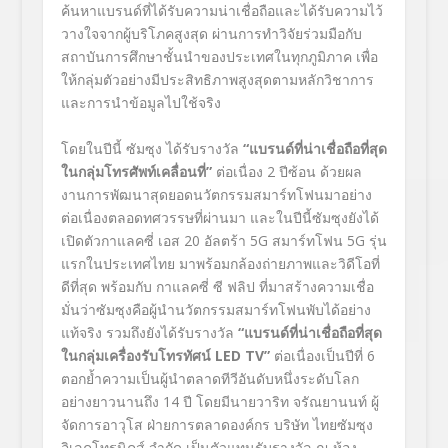
ค้นหาแบรนด์ที่ได้รับความน่าเชื่อถือและได้รับความไว้
วางใจจากผู้บริโภคสูงสุด
ผ่านการทำวิจัยร่วมมือกับ
สถาบันการศึกษาชั้นนำของประเทศในทุกภูมิภาค เพื่อ
ให้กลุ่มตัวอย่างมีประสิทธิภาพสูงสุดตามหลักวิชาการ
และการนำข้อมูลไปใช้จริง
โดยในปีนี้ ซัมซุง ได้รับรางวัล
“แบรนด์ที่น่าเชื่อถือที่สุด
ในกลุ่มโทรศัพท์เคลื่อนที่”
ต่อเนื่อง 2 ปีซ้อน ด้วยผล
งานการพัฒนาสุดยอดนวัตกรรมสมาร์ทโฟนมาอย่าง
ต่อเนื่องตลอดทศวรรษที่ผ่านมา และในปีนี้ซัมซุงยังได้
เปิดตัวกาแลคซี่ เอส 20 อัลตร้า
5G
สมาร์ทโฟน
5G
รุ่น
แรกในประเทศไทย มาพร้อมกล้องถ่ายภาพและวิดีโอที่
ดีที่สุด พร้อมกับ กาแลคซี่ ซี ฟลิป ที่มาสร้างความเชื่อ
มั่นว่าซัมซุงคือผู้นำนวัตกรรมสมาร์ทโฟนพับได้อย่าง
แท้จริง รวมถึงยังได้รับรางวัล
“แบรนด์ที่น่าเชื่อถือที่สุด
ในกลุ่มเครื่องรับโทรทัศน์
LED TV
”
ต่อเนื่องเป็นปีที่
6
ตอกย้ำความเป็นผู้นำตลาดทีวีอันดับหนึ่งระดับโลก
อย่างยาวนานถึง
14 ปี โดยมีนายวาริท จรัณยานนท์ ผู้
จัดการอาวุโส ฝ่ายการตลาดองค์กร บริษัท ไทยซัมซุง
อิเลคโทรนิคส์ จำกัด เป็นตัวแทนรับรางวัล ณ ห้อง