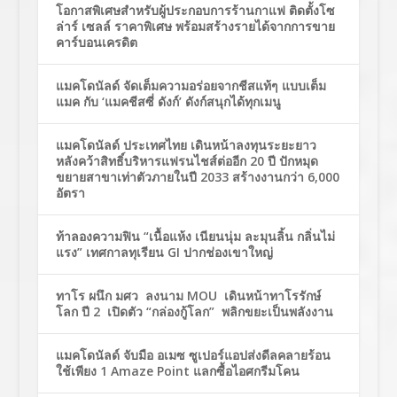
โอกาสพิเศษสำหรับผู้ประกอบการร้านกาแฟ ติดตั้งโซ
ล่าร์ เซลล์ ราคาพิเศษ พร้อมสร้างรายได้จากการขาย
คาร์บอนเครดิต
แมคโดนัลด์ จัดเต็มความอร่อยจากชีสแท้ๆ แบบเต็ม
แมค กับ ‘แมคชีสซี่ ดังก์’ ดังก์สนุกได้ทุกเมนู
แมคโดนัลด์ ประเทศไทย เดินหน้าลงทุนระยะยาว
หลังคว้าสิทธิ์บริหารแฟรนไชส์ต่ออีก 20 ปี ปักหมุด
ขยายสาขาเท่าตัวภายในปี 2033 สร้างงานกว่า 6,000
อัตรา
ท้าลองความฟิน “เนื้อแห้ง เนียนนุ่ม ละมุนลิ้น กลิ่นไม่
แรง” เทศกาลทุเรียน GI ปากช่องเขาใหญ่
ทาโร ผนึก มศว ลงนาม MOU เดินหน้าทาโรรักษ์
โลก ปี 2 เปิดตัว “กล่องกู้โลก” พลิกขยะเป็นพลังงาน
แมคโดนัลด์ จับมือ อเมซ ซูเปอร์แอปส่งดีลคลายร้อน
ใช้เพียง 1 Amaze Point แลกซื้อไอศกรีมโคน