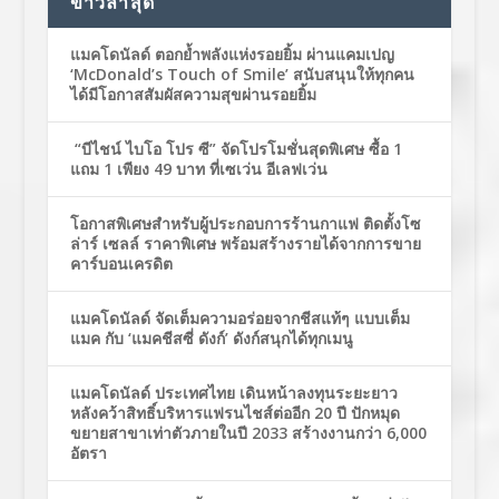
ข่าวล่าสุด
แมคโดนัลด์ ตอกย้ำพลังแห่งรอยยิ้ม ผ่านแคมเปญ
‘McDonald’s Touch of Smile’ สนับสนุนให้ทุกคน
ได้มีโอกาสสัมผัสความสุขผ่านรอยยิ้ม
“บีไชน์ ไบโอ โปร ซี” จัดโปรโมชั่นสุดพิเศษ ซื้อ 1
แถม 1 เพียง 49 บาท ที่เซเว่น อีเลฟเว่น
โอกาสพิเศษสำหรับผู้ประกอบการร้านกาแฟ ติดตั้งโซ
ล่าร์ เซลล์ ราคาพิเศษ พร้อมสร้างรายได้จากการขาย
คาร์บอนเครดิต
แมคโดนัลด์ จัดเต็มความอร่อยจากชีสแท้ๆ แบบเต็ม
แมค กับ ‘แมคชีสซี่ ดังก์’ ดังก์สนุกได้ทุกเมนู
แมคโดนัลด์ ประเทศไทย เดินหน้าลงทุนระยะยาว
หลังคว้าสิทธิ์บริหารแฟรนไชส์ต่ออีก 20 ปี ปักหมุด
ขยายสาขาเท่าตัวภายในปี 2033 สร้างงานกว่า 6,000
อัตรา