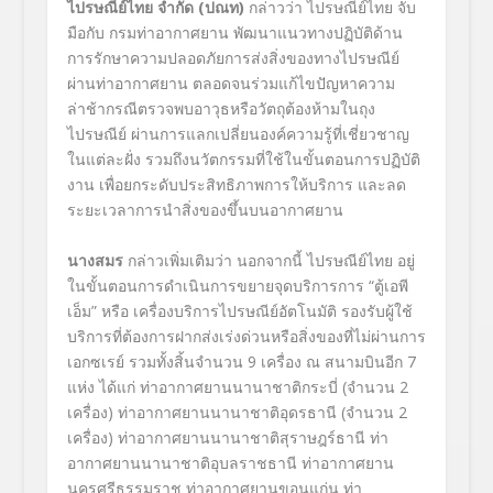
ไปรษณีย์ไทย จำกัด (ปณท)
กล่าวว่า ไปรษณีย์ไทย จับ
มือกับ กรมท่าอากาศยาน พัฒนาแนวทางปฏิบัติด้าน
การรักษาความปลอดภัยการส่งสิ่งของทางไปรษณีย์
ผ่านท่าอากาศยาน ตลอดจนร่วมแก้ไขปัญหาความ
ล่าช้ากรณีตรวจพบอาวุธหรือวัตถุต้องห้ามในถุง
ไปรษณีย์ ผ่านการแลกเปลี่ยนองค์ความรู้ที่เชี่ยวชาญ
ในแต่ละฝั่ง รวมถึงนวัตกรรมที่ใช้ในขั้นตอนการปฏิบัติ
งาน เพื่อยกระดับประสิทธิภาพการให้บริการ และลด
ระยะเวลาการนำสิ่งของขึ้นบนอากาศยาน
นางสมร
กล่าวเพิ่มเติมว่า นอกจากนี้ ไปรษณีย์ไทย อยู่
ในขั้นตอนการดำเนินการขยายจุดบริการการ “ตู้เอพี
เอ็ม” หรือ เครื่องบริการไปรษณีย์อัตโนมัติ รองรับผู้ใช้
บริการที่ต้องการฝากส่งเร่งด่วนหรือสิ่งของที่ไม่ผ่านการ
เอกซเรย์ รวมทั้งสิ้นจำนวน 9 เครื่อง ณ สนามบินอีก 7
แห่ง ได้แก่ ท่าอากาศยานนานาชาติกระบี่ (จำนวน 2
เครื่อง) ท่าอากาศยานนานาชาติอุดรธานี (จำนวน 2
เครื่อง) ท่าอากาศยานนานาชาติสุราษฎร์ธานี ท่า
อากาศยานนานาชาติอุบลราชธานี ท่าอากาศยาน
นครศรีธรรมราช ท่าอากาศยานขอนแก่น ท่า