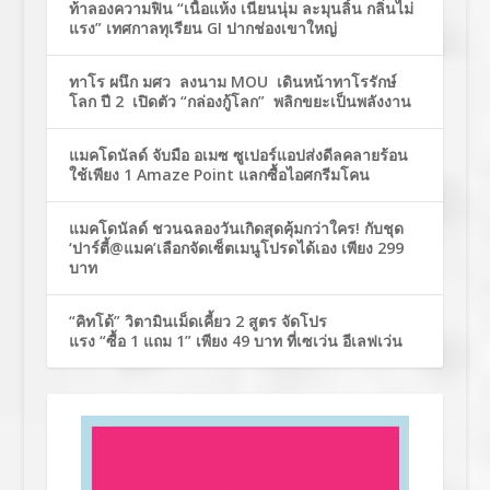
ท้าลองความฟิน “เนื้อแห้ง เนียนนุ่ม ละมุนลิ้น กลิ่นไม่
แรง” เทศกาลทุเรียน GI ปากช่องเขาใหญ่
ทาโร ผนึก มศว ลงนาม MOU เดินหน้าทาโรรักษ์
โลก ปี 2 เปิดตัว “กล่องกู้โลก” พลิกขยะเป็นพลังงาน
แมคโดนัลด์ จับมือ อเมซ ซูเปอร์แอปส่งดีลคลายร้อน
ใช้เพียง 1 Amaze Point แลกซื้อไอศกรีมโคน
แมคโดนัลด์ ชวนฉลองวันเกิดสุดคุ้มกว่าใคร! กับชุด
‘ปาร์ตี้@แมค’เลือกจัดเซ็ตเมนูโปรดได้เอง เพียง 299
บาท
“คิทโด้” วิตามินเม็ดเคี้ยว 2 สูตร จัดโปร
แรง “ซื้อ 1 แถม 1” เพียง 49 บาท ที่เซเว่น อีเลฟเว่น