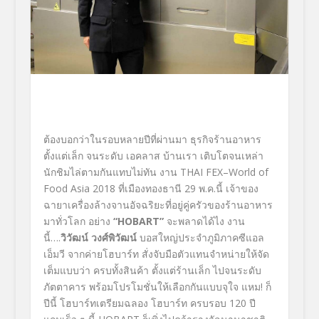
ต้องบอกว่าในรอบหลายปีที่ผ่านมา ธุรกิจร้านอาหาร
ตั้งแต่เล็ก จนระดับ เอคลาส บ้านเรา เติบโตจนเหล่า
นักชิมไล่ตามกันแทบไม่ทัน งาน THAI FEX–World of
Food Asia 2018 ที่เมืองทองธานี 29 พ.ค.นี้ เจ้าของ
ฉายาเครื่องล้างจานอัจฉริยะที่อยู่คู่ครัวของร้านอาหาร
มาทั่วโลก อย่าง
“HOBART”
จะพลาดได้ไง งาน
นี้….
วิวัฒน์ วงศ์พิวัฒน์
บอสใหญ่ประจำภูมิภาคซีแอล
เอ็มวี จากค่ายโฮบาร์ท สั่งจับมือตัวแทนจำหน่ายให้จัด
เต็มแบบว่า ครบทั้งสินค้า ตั้งแต่ร้านเล็ก ไปจนระดับ
ภัตตาคาร พร้อมโปรโมชั่นให้เลือกกันแบบจุใจ แหม! ก็
ปีนี้ โฮบาร์ทเตรียมฉลอง โฮบาร์ท ครบรอบ 120 ปี