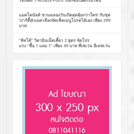
ใช้เพียง 1 Amaze Point แลกซื้อไอศกรีมโคน
แมคโดนัลด์ ชวนฉลองวันเกิดสุดคุ้มกว่าใคร! กับชุด
‘ปาร์ตี้@แมค’เลือกจัดเซ็ตเมนูโปรดได้เอง เพียง 299
บาท
“คิทโด้” วิตามินเม็ดเคี้ยว 2 สูตร จัดโปร
แรง “ซื้อ 1 แถม 1” เพียง 49 บาท ที่เซเว่น อีเลฟเว่น