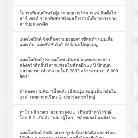
โอกาสพิเศษสำหรับผู้ประกอบการร้านกาแฟ ติดตั้งโซ
ล่าร์ เซลล์ ราคาพิเศษ พร้อมสร้างรายได้จากการขาย
คาร์บอนเครดิต
แมคโดนัลด์ จัดเต็มความอร่อยจากชีสแท้ๆ แบบเต็ม
แมค กับ ‘แมคชีสซี่ ดังก์’ ดังก์สนุกได้ทุกเมนู
แมคโดนัลด์ ประเทศไทย เดินหน้าลงทุนระยะยาว
หลังคว้าสิทธิ์บริหารแฟรนไชส์ต่ออีก 20 ปี ปักหมุด
ขยายสาขาเท่าตัวภายในปี 2033 สร้างงานกว่า 6,000
อัตรา
ท้าลองความฟิน “เนื้อแห้ง เนียนนุ่ม ละมุนลิ้น กลิ่นไม่
แรง” เทศกาลทุเรียน GI ปากช่องเขาใหญ่
ทาโร ผนึก มศว ลงนาม MOU เดินหน้าทาโรรักษ์
โลก ปี 2 เปิดตัว “กล่องกู้โลก” พลิกขยะเป็นพลังงาน
แมคโดนัลด์ จับมือ อเมซ ซูเปอร์แอปส่งดีลคลายร้อน