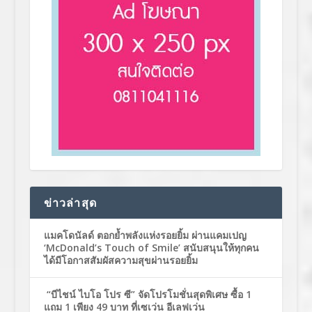
ข่าวล่าสุด
แมคโดนัลด์ ตอกย้ำพลังแห่งรอยยิ้ม ผ่านแคมเปญ
‘McDonald’s Touch of Smile’ สนับสนุนให้ทุกคน
ได้มีโอกาสสัมผัสความสุขผ่านรอยยิ้ม
“บีไชน์ ไบโอ โปร ซี” จัดโปรโมชั่นสุดพิเศษ ซื้อ 1
แถม 1 เพียง 49 บาท ที่เซเว่น อีเลฟเว่น