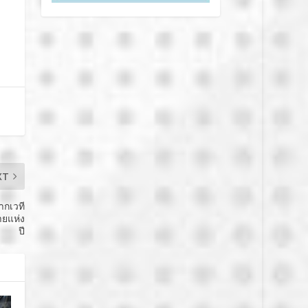
XT
ากเวที
ายแห่ง
ปี