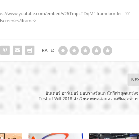
https://www.youtube.com/embed/v26TmpcTDqM" frameborder="0"
llscreen></iframe>
RATE:
NE
อันเดอร์ อาร์เมอร์ มอบรางวัลแก่ นักกีฬาสุดแกร่งจ
Test of Will 2018 สังเวียนบททดสอบความฟิตสุดท้าท