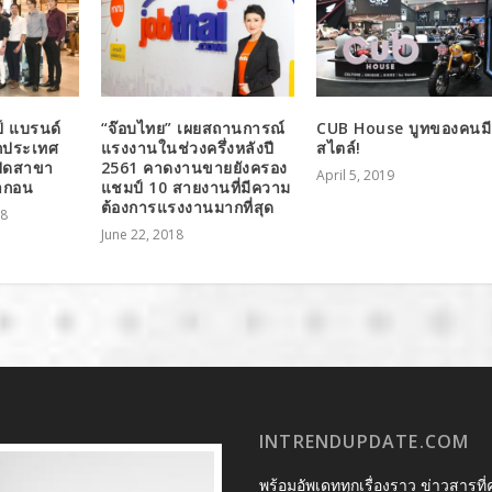
์ แบรนด์
“จ๊อบไทย” เผยสถานการณ์
CUB House บูทของคนมี
ากประเทศ
แรงงานในช่วงครึ่งหลังปี
สไตล์!
ปิดสาขา
2561 คาดงานขายยังครอง
April 5, 2019
รากอน
แชมป์ 10 สายงานที่มีความ
ต้องการแรงงานมากที่สุด
18
June 22, 2018
INTRENDUPDATE.COM
พร้อมอัพเดททุกเรื่องราว ข่าวสารที่