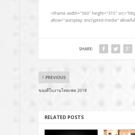
<iframe width="560" height="315" src="
allow="autoplay; encrypted-media" allowfu
SHARE:
PREVIOUS
ของดีในงานไทยเฟค 2018
RELATED POSTS