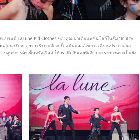
จากแบรนด์
LaLune Kid Clothes
ของคุณ มาเดินแฟชั่นโชว์ในธีม “
Infitity
้นสุดน่ารักหาดู
ยาก เรีรยกเสียงกรี๊ดสนั่นฮอลล์เขย่
าเวทีงานประกาศผล
use
ศูนย์การค้าเซ็นทรัลเวิลด์ ให้กระหึ่มกันเลยทีเดียว บรรยากาศจะเป็นยัง