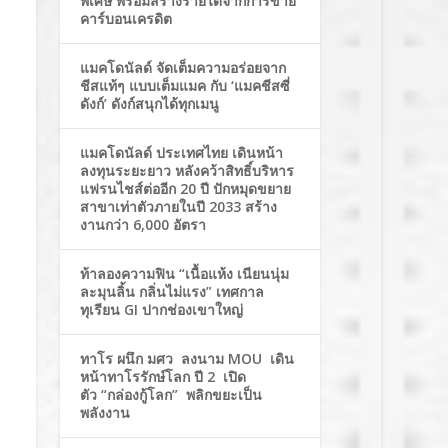
พิเศษ พร้อมสร้างรายได้จากการขาย
คาร์บอนเครดิต
แมคโดนัลด์ จัดเต็มความอร่อยจาก
ชีสแท้ๆ แบบเต็มแมค กับ ‘แมคชีสซี่
ดังก์’ ดังก์สนุกได้ทุกเมนู
แมคโดนัลด์ ประเทศไทย เดินหน้า
ลงทุนระยะยาว หลังคว้าสิทธิ์บริหาร
แฟรนไชส์ต่ออีก 20 ปี ปักหมุดขยาย
สาขาเท่าตัวภายในปี 2033 สร้าง
งานกว่า 6,000 อัตรา
ท้าลองความฟิน “เนื้อแห้ง เนียนนุ่ม
ละมุนลิ้น กลิ่นไม่แรง” เทศกาล
ทุเรียน GI ปากช่องเขาใหญ่
ทาโร ผนึก มศว ลงนาม MOU เดิน
หน้าทาโรรักษ์โลก ปี 2 เปิด
ตัว “กล่องกู้โลก” พลิกขยะเป็น
พลังงาน