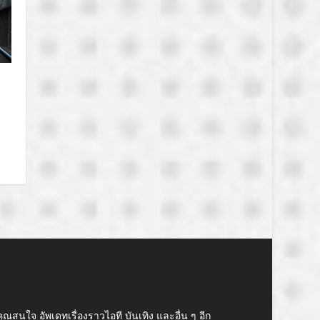
คุณสนใจ อัพเดทเรื่องราวไอที บันเทิง และอื่น ๆ อีก