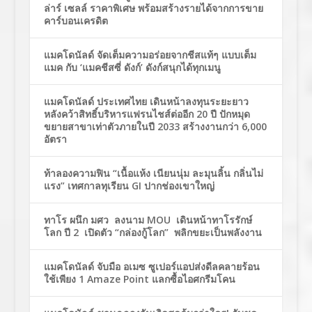
ล่าร์ เซลล์ ราคาพิเศษ พร้อมสร้างรายได้จากการขาย
คาร์บอนเครดิต
แมคโดนัลด์ จัดเต็มความอร่อยจากชีสแท้ๆ แบบเต็ม
แมค กับ ‘แมคชีสซี่ ดังก์’ ดังก์สนุกได้ทุกเมนู
แมคโดนัลด์ ประเทศไทย เดินหน้าลงทุนระยะยาว
หลังคว้าสิทธิ์บริหารแฟรนไชส์ต่ออีก 20 ปี ปักหมุด
ขยายสาขาเท่าตัวภายในปี 2033 สร้างงานกว่า 6,000
อัตรา
ท้าลองความฟิน “เนื้อแห้ง เนียนนุ่ม ละมุนลิ้น กลิ่นไม่
แรง” เทศกาลทุเรียน GI ปากช่องเขาใหญ่
ทาโร ผนึก มศว ลงนาม MOU เดินหน้าทาโรรักษ์
โลก ปี 2 เปิดตัว “กล่องกู้โลก” พลิกขยะเป็นพลังงาน
แมคโดนัลด์ จับมือ อเมซ ซูเปอร์แอปส่งดีลคลายร้อน
ใช้เพียง 1 Amaze Point แลกซื้อไอศกรีมโคน