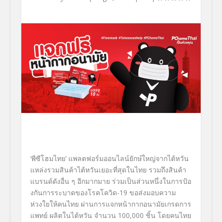
‘
พีซีโฮม
ไทย
’
แพลตฟอร์มออนไลน์ยักษ์ใหญ่
จากไต้หวัน
แหล่งรวมสินค้าไต้หวันเยอะที่สุ
ดในไทย รวมถึงสินค้า
แบรนด์ดังอื่น ๆ อีกมากมาย ร่วมเป็นส่วนหนึ่งในการป้อ
งกั
นการระบาดของโรคโควิด-19 ขอส่งมอบความ
ห่วงใยให้คนไทย
ผ่านการแจกหน้ากากอนามั
ยเกรดการ
แพทย์
ผลิตในไต้หวัน จำนวน 100
,
000 ชิ้น
โดย
คน
ไ
ทย