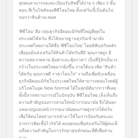
ทุกคนสามารถลงทะเบียนรั
บสิทธิ์ได้ง่าย ๆ
เพียง
3 ขั้น
ตอน ที่
เว็บไซต์ของพีซีโฮมไทย
ตั้งแต่วันนี้เป็นต้นไป
จนกว่าสินค้าจะหมด
‘
พีซีโฮม’ คือ กลุ่มธุรกิจอีคอมเมิร์ซที่ใหญ่
ที่สุดใน
ประเทศ
ไต้หวัน ซึ่งได้
ขยายฐานธุรกิจเข้ามายั
ง
ประเทศไทยภายใต้ชื่อ
‘
พีซีโฮมไทย
’
โดยมีพันธกิจหลัก
เพื่อมุ่งมั่
นส่งเสริมให้สินค้าไต้หวันที่มี
‘
คุณภาพสูง มี
ความหลากหลาย คุ้มค่าและคุ้มราคา
’
เป็นที่รู้จักเป็นวง
กว้
างในประเทศไทยมากยิ่งขึ้น
ภายใต้แนวคิด
“
สินค้า
ไต้หวัน คุณภาพดี ราคาโดนใจ” รวมถึงเพื่อขับเคลื่อน
ธุรกิจอี
คอมเมิร์ซในประเทศไทยให้
สามารถตอบโจทย์ผู้
บริโภคในยุค
New Normal
ได้ในทุกมิติมากกว่าที่เคย
ทั้งนี้จากสถานการณ์
ใ
นปัจจุบัน พีซีโฮมไทย เล็งเห็นถึง
ความสำคั
ญของการสวมใส่หน้ากากอนามัย จึงได้ออก
แคมเปญมอบหน้ากากอนามั
ยคุณภาพสูงจากไต้หวัน
เพื่อให้คนไทยสามารถนำมาใช้
ในการป้องกันตนเอง
จากการติดเชื้
อไวรัสได้ ตลอดจนเพื่อส่งเสริมให้ผู้คนเห็
นถึงความสำคัญในการรักษาสุขลั
กษณะที่ดีเพื่อส่วน
รวม