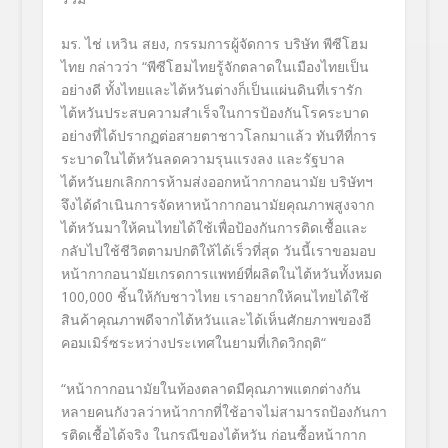
มร. ไช่ เหวิน สยง
,
กรรมการผู้จัดการ บริษัท พีซีโฮม
ไทย
กล่าว
ว่า
“
พีซีโฮมไทยรู้จักตลาดในเมื
องไทยเป็น
อย่างดี ทั้งไทยและไต้หวันต่างก็เป็นแผ่
นดินที่เรารัก
ไต้หวันประสบความสำเร็จในการป้
องกันโรคระบาด
อย่างที่ได้
ปรากฏต่อสายตาชาวโลกมาแล้ว ทันทีที่การ
ระบาดในไต้หวั
นลดความรุนแรงลง และรัฐบาล
ไต้หวันยกเลิกการห้
ามส่งออกหน้ากากอนามัย บริษัทฯ
จึงได้ดำเนินการจัดหาหน้
ากากอนามัยคุณภาพสูงจาก
ไต้หวั
นมาให้คนไทยได้ใช้เพื่อป้องกั
นการติดเชื้อและ
กลับไปใช้ชีวิ
ตตามปกติให้ได้เร็วที่สุด วันนี้เราขอมอบ
หน้ากากอนามั
ยเกรดการแพทย์ที่ผลิตในไต้หวั
นทั้งหมด
100,000
ชิ้นให้กับชาวไทย เราอยากให้คนไทยได้ใช้
สินค้าคุ
ณภาพดีจากไต้หวันและได้เห็นศั
กยภาพของอี
คอมเมิร์ซระหว่
างประเทศในยามที่เกิดวิกฤติ
“
“
หน้ากากอนามัยในท้องตลาดมีคุ
ณภาพแตกต่างกัน
หลายคนกังวลว่าหน้ากากที่ใช้
อาจไม่สามารถป้องกันกา
รติดเชื้
อได้จริง ในกรณีของไต้หวัน ก่อนซื้อหน้ากาก