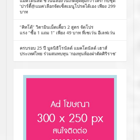
แมคโดนัลด์ ชวนฉลองวันเกิดสุดคุ้มกว่าใคร! กับชุด
‘ปาร์ตี้@แมค’เลือกจัดเซ็ตเมนูโปรดได้เอง เพียง 299
บาท
“คิทโด้” วิตามินเม็ดเคี้ยว 2 สูตร จัดโปร
แรง “ซื้อ 1 แถม 1” เพียง 49 บาท ที่เซเว่น อีเลฟเว่น
ครบรอบ 25 ปี มูลนิธิโรนัลด์ แมคโดนัลด์ เฮาส์
ประเทศไทย ร่วมสมทบทุน ‘กองทุนห้องผ่าตัดศิริราช’