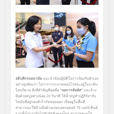
อธิบดีกรมอนามัย
แนะนำข้อปฏิบัติในการป้องกันตัวเอง
อย่างถูกต้องว่า ไม่ว่าการระบาดของโรคจะอยู่ในระดับ
ไหนก็ตาม สิ่งที่สำคัญที่สุดคือ
“ลดการสัมผัส”
และล้าง
มือด้วยสบู่อย่างน้อย 20
วินาที ให้น้ำสบู่ทำปฏิกิริยากับ
ไขมันที่อยู่รอบตัวไวรัสหลุดออก เมื่ออยู่ในพื้นที่
สาธารณะให้ล้างมือด้วยเจลแอลกอฮอล์
70
เปอร์เซ็นต์
รวมทั้งไม่เอามือไปสัมผัสสิ่งของใดๆ คนป่วยสวมใส่