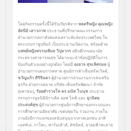
โดยกิจกรรมครั้งนี้ได้รับเกียรติจาก
พลตรีหญิง คุณหญิง
อัสนีย์ เสาวภาพ
ประธานที่ปรึกษาคณะกรรมการ
อำนวยการสภาสังคมสงเคราะห์แห่งประเทศไทย ใน
พระบรมราชูปถัมภ์ เป็นประธานเปิดงาน, พร้อมด้วย
แพทย์หญิงพรรณพิมล วิปุลากร
อธิบดีกรมอนามัย
กระทรวงสาธารณสุข ได้มาแนะนำข้อปฏิบัติในการ
ป้องกันตัวเองอย่างถูกต้อง โดยมี
องอาจ สุขเลิศกมล
ผู้
อำนวยการแผนการตลาด ศูนย์การค้าเซ็นทรัลเวิลด์,
ขวัญแก้ว สิริจินดา
ผู้อำนวยการส่วนงานการส่งเสริม
ธุรกิจ ฝ่ายการตลาด บริษัท เซ็นทรัลพัฒนา จำกัด
(มหาชน)
, ร้อยตำรวจโท ดร.มนัส โนนุช
ประธาน
กรรมการมูลนิธิมิราเคิล ออฟ ไลฟ์ และ
ยุวนิตย
ประสงค์สุข
ผู้อำนวยการศูนย์การศึกษานอกระบบและ
การศึกษาตามอัธยาศัย เขตปทุมวัน ร่วมงาน ภายใน
งานยังมีการแจกของสนับสนุนจากภาคเอกชน อาทิ
เนสท์เล่,
กาโตะ, ฟาร์มเฮ้าส์
,
ดัชมิลล์
,
ยาอมฟ้าทะลาย