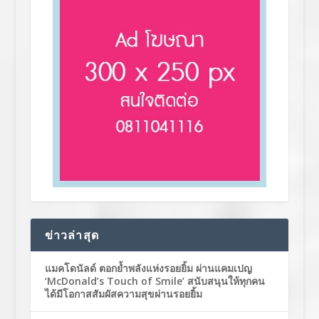
ข่าวล่าสุด
แมคโดนัลด์ ตอกย้ำพลังแห่งรอยยิ้ม ผ่านแคมเปญ
‘McDonald’s Touch of Smile’ สนับสนุนให้ทุกคน
ได้มีโอกาสสัมผัสความสุขผ่านรอยยิ้ม