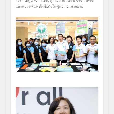
โจร,
Mega We Care
, คูปองส่วนลดจากร้านอาหาร
และแบรนด์แฟชั่นชื่อดังในศูนย์ฯ อีกมากมาย