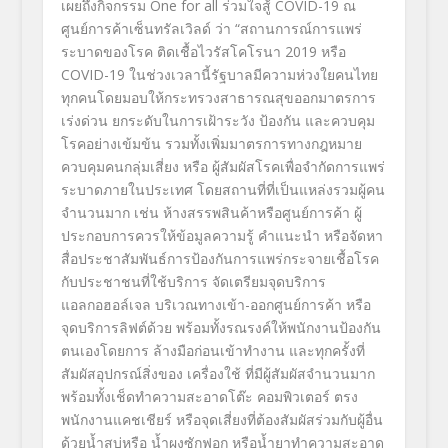
เผยถึงกิจกรรม One for all
ร่วมใจสู้
COVID-19
ณ
ศูนย์การค้าเซ็นทรัลเวิลด์ ว่า “สถานการณ์การแพร่
ระบาดของโรค ติดเชื้อไวรัสโคโรนา
2019
หรือ
COVID-19
ในช่วงเวลานี้รัฐบาลมีความห่วงใยคนไทย
ทุกคนโดยมอบให้กระทรวงสาธารณสุขออกมาตรการ
เร่งด่วน ยกระดับในการเฝ้าระวัง ป้องกัน และควบคุม
โรคอย่างเข้มข้น รวมทั้งเพิ่มมาตรการทางกฎหมาย
ควบคุมคนกลุ่มเสี่ยง หรือ ผู้สัมผัสโรคเพื่อจำกัดการแพร่
ระบาดภายในประเทศ โดยสถานที่ที่เป็นแหล่งรวมผู้คน
จำนวนมาก เช่น ห้างสรรพสินค้าหรือศูนย์การค้า ผู้
ประกอบการควรให้ข้อมูลความรู้ คำแนะนำ หรือจัดหา
สื่อประชาสัมพันธ์การป้องกันการแพร่กระจายเชื้อโรค
กับประชาชนที่ใช้บริการ จัดเตรียมจุดบริการ
แอลกอฮอล์เจล บริเวณทางเข้า-ออกศูนย์การค้า หรือ
จุดบริการลิฟต์ด้วย พร้อมทั้งรณรงค์ให้พนักงานป้องกัน
ตนเองโดยการ ล้างมือก่อนเข้าทำงาน และทุกครั้งที่
สัมผัสอุปกรณ์สิ่งของ เครื่องใช้ ที่มีผู้สัมผัสจำนวนมาก
พร้อมทั้งเช็ดทำความสะอาดโต๊ะ คอมพิวเตอร์ ตรง
พนักงานแคชเชียร์ หรือจุดเสี่ยงที่ต้องสัมผัสร่วมกับผู้อื่น
ด้วยน้ำสบู่หรือ น้ำผงซักฟอก หรือน้ำยาทำความสะอาด