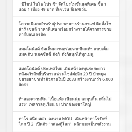
“บีไชน์ ไบโอ โปร ซี” จัดโปรโมชั่นสุดพิเศษ ซื้อ 1
แถม 1 เพียง 49 บาท ที่เซเว่น อีเลฟเว่น
โอกาสพิเศษสำหรับผู้ประกอบการร้านกาแฟ ติดตั้งโซ
ล่าร์ เซลล์ ราคาพิเศษ พร้อมสร้างรายได้จากการขาย
คาร์บอนเครดิต
แมคโดนัลด์ จัดเต็มความอร่อยจากชีสแท้ๆ แบบเต็ม
แมค กับ ‘แมคชีสซี่ ดังก์’ ดังก์สนุกได้ทุกเมนู
แมคโดนัลด์ ประเทศไทย เดินหน้าลงทุนระยะยาว
หลังคว้าสิทธิ์บริหารแฟรนไชส์ต่ออีก 20 ปี ปักหมุด
ขยายสาขาเท่าตัวภายในปี 2033 สร้างงานกว่า 6,000
อัตรา
ท้าลองความฟิน “เนื้อแห้ง เนียนนุ่ม ละมุนลิ้น กลิ่นไม่
แรง” เทศกาลทุเรียน GI ปากช่องเขาใหญ่
ทาโร ผนึก มศว ลงนาม MOU เดินหน้าทาโรรักษ์
โลก ปี 2 เปิดตัว “กล่องกู้โลก” พลิกขยะเป็นพลังงาน