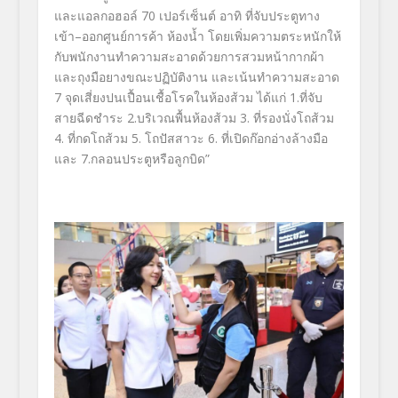
และแอลกอฮอล์
70
เปอร์เซ็นต์ อาทิ ที่จับประตูทาง
เข้า–ออกศูนย์การค้า ห้องน้ำ โดยเพิ่มความตระหนักให้
กับพนักงานทำความสะอาดด้วยการสวมหน้ากากผ้า
และถุงมือยางขณะปฏิบัติงาน และเน้นทำความสะอาด
7
จุดเสี่ยงปนเปื้อนเชื้อโรคในห้องส้วม ได้แก่
1.
ที่จับ
สายฉีดชำระ
2.
บริเวณพื้นห้องส้วม
3.
ที่รองนั่งโถส้วม
4.
ที่กดโถส้วม
5.
โถปัสสาวะ
6.
ที่เปิดก๊อกอ่างล้างมือ
และ
7.
กลอนประตูหรือลูกบิด”