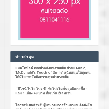
ข่าวล่าสุด
แมคโดนัลด์ ตอกย้ำพลังแห่งรอยยิ้ม ผ่านแคมเปญ
‘McDonald’s Touch of Smile’ สนับสนุนให้ทุกคน
ได้มีโอกาสสัมผัสความสุขผ่านรอยยิ้ม
“บีไชน์ ไบโอ โปร ซี” จัดโปรโมชั่นสุดพิเศษ ซื้อ 1
แถม 1 เพียง 49 บาท ที่เซเว่น อีเลฟเว่น
โอกาสพิเศษสำหรับผู้ประกอบการร้านกาแฟ ติดตั้งโซ