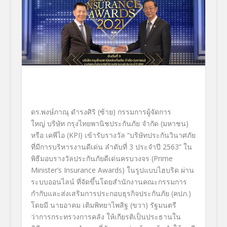
ดร.พงษ์ภาณุ ดำรงศิริ (ซ้าย) กรรมการผู้จัดการ
ใหญ่
บริษัท กรุงไทยพานิชประกันภัย จำกัด (มหาชน)
หรือ เคพีไอ (
KPI)
เข้ารับรางวัล “บริษัทประกันวินาศภัย
ที่มี
การบริหารงานดีเด่น ลำดับที่
3
ประจำปี
2563
” ใน
พิธีมอบรางวัลประกันภัยดีเด่
นครบวงจร (
Prime
Minister’s Insurance Awards)
ในรูปแบบไฮบริด ผ่าน
ระบบออนไลน์
ที่จัดขึ้นโดยสำนั
กงานคณะกรรมการ
กำกับและส่งเสริ
มการประกอบธุรกิจประกันภัย (คปภ.)
โดยมี
นายอาคม เติมพิทยาไพสิฐ
(ขวา)
รัฐมนตรี
ว่าการกระทรวงการคลัง
ให้เกียรติเป็นประธานใน