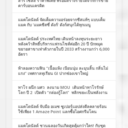
ล่าร์ เซลล์ ราคาพิเศษ พร้อมสร้างรายได้จากการขาย
คาร์บอนเครดิต
แมคโดนัลด์ จัดเต็มความอร่อยจากชีสแท้ๆ แบบเต็ม
แมค กับ ‘แมคชีสซี่ ดังก์’ ดังก์สนุกได้ทุกเมนู
แมคโดนัลด์ ประเทศไทย เดินหน้าลงทุนระยะยาว
หลังคว้าสิทธิ์บริหารแฟรนไชส์ต่ออีก 20 ปี ปักหมุด
ขยายสาขาเท่าตัวภายในปี 2033 สร้างงานกว่า 6,000
อัตรา
ท้าลองความฟิน “เนื้อแห้ง เนียนนุ่ม ละมุนลิ้น กลิ่นไม่
แรง” เทศกาลทุเรียน GI ปากช่องเขาใหญ่
ทาโร ผนึก มศว ลงนาม MOU เดินหน้าทาโรรักษ์
โลก ปี 2 เปิดตัว “กล่องกู้โลก” พลิกขยะเป็นพลังงาน
แมคโดนัลด์ จับมือ อเมซ ซูเปอร์แอปส่งดีลคลายร้อน
ใช้เพียง 1 Amaze Point แลกซื้อไอศกรีมโคน
แมคโดนัลด์ ชวนฉลองวันเกิดสุดคุ้มกว่าใคร! กับชุด