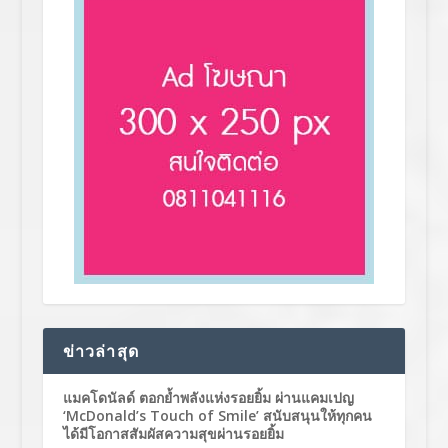
ข่าวล่าสุด
แมคโดนัลด์ ตอกย้ำพลังแห่งรอยยิ้ม ผ่านแคมเปญ
‘McDonald’s Touch of Smile’ สนับสนุนให้ทุกคน
ได้มีโอกาสสัมผัสความสุขผ่านรอยยิ้ม