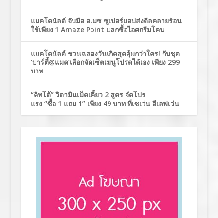
แมคโดนัลด์ จับมือ อเมซ ซูเปอร์แอปส่งดีลคลายร้อน
ใช้เพียง 1 Amaze Point แลกซื้อไอศกรีมโคน
แมคโดนัลด์ ชวนฉลองวันเกิดสุดคุ้มกว่าใคร! กับชุด
‘ปาร์ตี้@แมค’เลือกจัดเซ็ตเมนูโปรดได้เอง เพียง 299
บาท
“คิทโด้” วิตามินเม็ดเคี้ยว 2 สูตร จัดโปร
แรง “ซื้อ 1 แถม 1” เพียง 49 บาท ที่เซเว่น อีเลฟเว่น