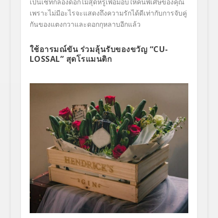
เป็นเซ็ทกล่องดอกไม้สุดหรูเพื่
อมอบให้คนพิเศษของคุณ
เพราะไม่มีอะไรจะแสดงถึงความรั
กได้ดีเท่ากับการจับคู่
กั
นของแตงกวาและดอกกุหลาบอีกแล้ว
ใช้อารมณ์ขัน ร่วมลุ้นรับของขวัญ “
CU-
LOSSAL”
สุดโรแมนติก