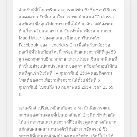
สำหรับผู้ที่มีไหวพริบและอารมณ์ขัน ซึ่งชื่นชอบวิธีการ
แสดงความรักที่แปลกใหม่ เราขอนำเสนอ “Cu-lossal”
สุดพิเศษ ซึ่งคุณไม่สามารถซื้อได้ด้วยเงิน แต่ต้องชนะ
ด้วยไหวพริบและอารมณ์ขันเท่านั้น เพียงสวมหมวก
Mad Hatter
ของคุณและเขียนบทกวีบนหน้า
Facebook
ของ
Hendrick’s Gin
เพื่อลุ้นรับกล่องช่อ
ดอกไม้ที่ไม่เหมือนใครนี้ พร้อมด้วยแตงกวาที่ดีที่สุด 50
ลูก ดอกกุหลาบอีกมากมาย และแน่นอน จินขวดพิเศษที่
ทำขึ้นอย่างแปลกประหลาดของเรา พร้อมส่งมอบให้กับ
คนที่คุณรักในวันที่ 14 กุมภาพันธ์ 2564 คอยติดตาม
โพสต์ของเราเพื่อร่วมกิจกรรมได้ตั้งแต่วันที่ 6
กุมภาพันธ์ ไปจนถึง 10 กุมภาพันธ์ 2654 เวลา 23.59
น.
เฮนดริกส์ เปรียบเหมือนกับความรัก นั่นคือการผสม
ผสานของส่วนผสมที่เป็นเอกลักษณ์ 2 ชนิดเข้าด้วยกัน
ได้แก่ กุหลาบและแตงกวา ที่ถึงแม้จะดูแตกต่างกันมาก
แต่กลับผสมผสานกันลงตัวได้อย่างน่าอัศจรรย์ ซึ่ง
รสชาติที่เป็นเอกลักษณ์ของเฮนดริกส์จะเกิดขึ้นไม่ได้