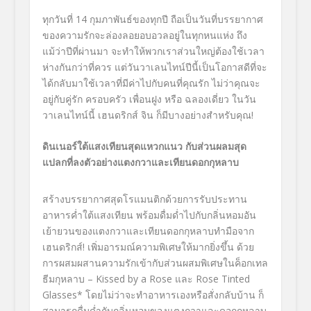
ทุกวันที่ 14 กุมภาพันธ์ของทุกปี ถือเป็นวันที่บรรยากาศ
ของความรักจะล่องลอยอบอวลอยู่ในทุกหนแห่ง ถึง
แม้ว่าปีที่ผ่านมา จะทำให้พวกเราส่วนใหญ่ต้องใช้เวลา
ห่างกันกว่าที่ควร แต่วันวาเลนไทน์ปีนี้เป็นโอกาสดีที่จะ
ได้กลับมาใช้เวลาที่มีค่าไปกับคนที่คุณรัก ไม่ว่าคุณจะ
อยู่กับคู่รัก ครอบครัว เพื่อนฝูง หรือ ฉลองเดี่ยว ในวัน
วาเลนไทน์นี้ เฮนดริกส์ จิน ก็มีบางอย่างสำหรับคุณ!
ดินเนอร์ใต้แสงเทียนสุดแหวกแนว กับส่วนผลมสุด
แปลกที่ลงตัวอย่างแตงกวาและเทียนดอกกุหลาบ
สร้างบรรยากาศสุดโรแมนติกด้
วยการรับประทาน
อาหารค่ำใต้
แสงเทียน พร้อมดื่มด่ำไปกับกลิ่นหอมอั
น
เย้ายวนของแตงกวาและเทียนดอกกุ
หลาบทำมือจาก
เฮนดริกส์! เพิ่มอารมณ์ความพิเศษให้มากยิ่
งขึ้น ด้วย
การผสมผสานความรักเข้ากับส่
วนผสมพิเศษในค็อกเทล
ธีมกุหลาบ –
Kissed by a Rose
และ
Rose Tinted
Glasses*
โดยไม่ว่าจะทำอาหารเองหรือสั่
งกลับบ้าน ก็
สามารถดื่มด่ำกับกลิ่
นหอมของแตงกวาและดอกกุหลาบ