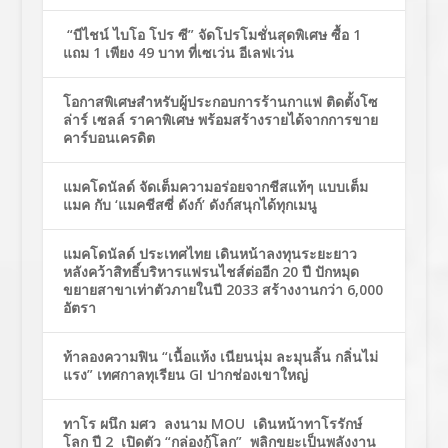
“บีไชน์ ไบโอ โปร ซี” จัดโปรโมชั่นสุดพิเศษ ซื้อ 1
แถม 1 เพียง 49 บาท ที่เซเว่น อีเลฟเว่น
โอกาสพิเศษสำหรับผู้ประกอบการร้านกาแฟ ติดตั้งโซ
ล่าร์ เซลล์ ราคาพิเศษ พร้อมสร้างรายได้จากการขาย
คาร์บอนเครดิต
แมคโดนัลด์ จัดเต็มความอร่อยจากชีสแท้ๆ แบบเต็ม
แมค กับ ‘แมคชีสซี่ ดังก์’ ดังก์สนุกได้ทุกเมนู
แมคโดนัลด์ ประเทศไทย เดินหน้าลงทุนระยะยาว
หลังคว้าสิทธิ์บริหารแฟรนไชส์ต่ออีก 20 ปี ปักหมุด
ขยายสาขาเท่าตัวภายในปี 2033 สร้างงานกว่า 6,000
อัตรา
ท้าลองความฟิน “เนื้อแห้ง เนียนนุ่ม ละมุนลิ้น กลิ่นไม่
แรง” เทศกาลทุเรียน GI ปากช่องเขาใหญ่
ทาโร ผนึก มศว ลงนาม MOU เดินหน้าทาโรรักษ์
โลก ปี 2 เปิดตัว “กล่องกู้โลก” พลิกขยะเป็นพลังงาน