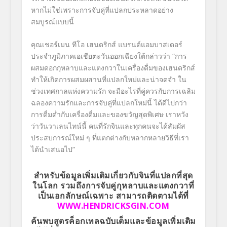
หากไม่ใช่เพราะการจับคู่ที่แปลกประหลาดอย่าง
สมบูรณ์แบบนี้
คุณเชอร์เมน ทีโอ
เฮนดริกส์ แบรนด์แอมบาสเดอร์
ประจำภูมิภาคเอเชียตะวันออกเฉียงใต้กล่าวว่า “การ
ผสมดอกกุหลาบและแตงกวาในเครื่องดื่มของเฮนดริกส์
ทำให้เกิดการผสมผสานที่แปลกใหม่และน่าจดจำ ใน
ช่วงเทศกาลแห่งความรัก จะมีอะไรที่คู่ควรกับการเฉลิม
ฉลองความรักและการจับคู่ที่แปลกใหม่นี้ ได้ดีไปกว่า
การดื่มด่ำกับเครื่องดื่มและของขวัญสุดพิเศษ เราหวัง
ว่าวันวาเลนไทน์นี้ คนที่รักจินและทุกคนจะได้สัมผัส
ประสบการณ์ใหม่ ๆ ที่แตกต่างกับหลากหลายวิธีที่เรา
ได้นำเสนอไป”
สำหรับข้อมูลเพิ่มเติมเกี่ยวกับจินที่แปลกที่สุด
ในโลก รวมถึงการจับคู่กุหลาบและแตงกวาที่
เป็นเอกลักษณ์เฉพาะ สามารถติดตามได้ที่
WWW.HENDRICKSGIN.COM
ค้นพบสูตรค็อกเทลฉบับเต็มและข้อมูลเพิ่มเติม