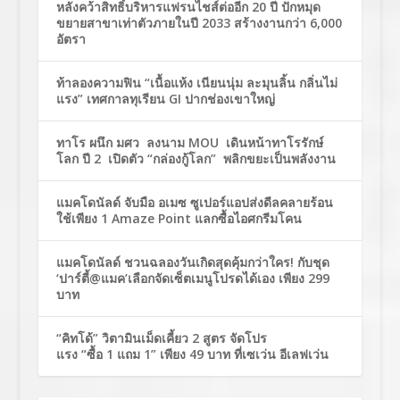
หลังคว้าสิทธิ์บริหารแฟรนไชส์ต่ออีก 20 ปี ปักหมุด
ขยายสาขาเท่าตัวภายในปี 2033 สร้างงานกว่า 6,000
อัตรา
ท้าลองความฟิน “เนื้อแห้ง เนียนนุ่ม ละมุนลิ้น กลิ่นไม่
แรง” เทศกาลทุเรียน GI ปากช่องเขาใหญ่
ทาโร ผนึก มศว ลงนาม MOU เดินหน้าทาโรรักษ์
โลก ปี 2 เปิดตัว “กล่องกู้โลก” พลิกขยะเป็นพลังงาน
แมคโดนัลด์ จับมือ อเมซ ซูเปอร์แอปส่งดีลคลายร้อน
ใช้เพียง 1 Amaze Point แลกซื้อไอศกรีมโคน
แมคโดนัลด์ ชวนฉลองวันเกิดสุดคุ้มกว่าใคร! กับชุด
‘ปาร์ตี้@แมค’เลือกจัดเซ็ตเมนูโปรดได้เอง เพียง 299
บาท
“คิทโด้” วิตามินเม็ดเคี้ยว 2 สูตร จัดโปร
แรง “ซื้อ 1 แถม 1” เพียง 49 บาท ที่เซเว่น อีเลฟเว่น