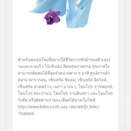
สำหรับคนรุ่นใหม่ที่อยากให้ชีวิ
ตการซักผ้าของตัวเองง่
ายและรวดเร็ว ไร้กลิ่นอับ ดีต่อสุขภาพกาย สุขภาพใจ
สามารถติดต่อได้ที่จุดจำหน่ายต่
าง ๆ อาทิ ศูนย์การค้า
สยาม พารากอน
,
เซ็นทรัล ชิดลม
,
เซ็นทรัล อีสวิลล์
,
เซ็นทรัล ลาดพร้าว
,
เมกา บางนา
,
โฮมโปร ราชพฤกษ์
,
โฮมโปร พระราม2
,
โฮมโปร รามอินทรา และโฮมโปร
รังสิต หรือติดตามรายละเอียดได้ทางเว็
บไซต์
http://www.beko.co.th
และ
เพจเฟซบุ๊ก
Beko
Thailand