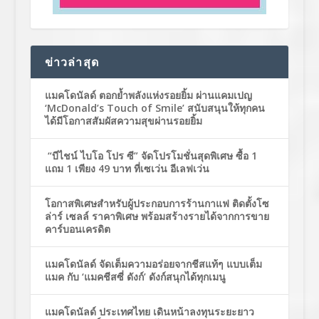
ข่าวล่าสุด
แมคโดนัลด์ ตอกย้ำพลังแห่งรอยยิ้ม ผ่านแคมเปญ
‘McDonald’s Touch of Smile’ สนับสนุนให้ทุกคน
ได้มีโอกาสสัมผัสความสุขผ่านรอยยิ้ม
“บีไชน์ ไบโอ โปร ซี” จัดโปรโมชั่นสุดพิเศษ ซื้อ 1
แถม 1 เพียง 49 บาท ที่เซเว่น อีเลฟเว่น
โอกาสพิเศษสำหรับผู้ประกอบการร้านกาแฟ ติดตั้งโซ
ล่าร์ เซลล์ ราคาพิเศษ พร้อมสร้างรายได้จากการขาย
คาร์บอนเครดิต
แมคโดนัลด์ จัดเต็มความอร่อยจากชีสแท้ๆ แบบเต็ม
แมค กับ ‘แมคชีสซี่ ดังก์’ ดังก์สนุกได้ทุกเมนู
แมคโดนัลด์ ประเทศไทย เดินหน้าลงทุนระยะยาว