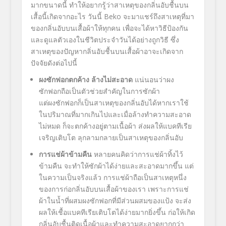
มากขนาดนี้ ทำให้อยากรู้ว่าสาเหตุของกลิ่นอับชื้นบน
เสื้อนี้เกิดจากอะไร วันนี้
Beko
จะมาแชร์ถึงสาเหตุที่มา
ของกลิ่นอับบนเสื้อผ้าให้ทุกคน เพื่อจะได้หาวิธีป้องกัน
และดูแลตัวเองในชีวิตประจำวันได้อย่างถูกวิธี ซึ่ง
สาเหตุของปัญหากลิ่นอับชื้นบนเสื้อผ้าอาจะเกิดจาก
ปัจจัยดังต่อไปนี้
ผงซักฟอกตกค้าง ล้างไม่สะอาด
แน่นอนว่าผง
ซักฟอกถือเป็นตัวช่วยสำคัญในการซักผ้า
แต่ผงซักฟอกก็เป็นสาเหตุของกลิ่นอับได้หากเราใช้
ในปริมาณที่มากเกินไปและเมื่อล้างทำความสะอาด
ไม่หมด ก็จะตกค้างอยู่ตามเนื้อผ้า ส่งผลให้แบคทีเรีย
เจริญเติบโต ลุกลามกลายเป็นสาเหตุของกลิ่นอับ
การแช่ผ้าข้ามคืน
หลายคนคิดว่าการแช่ผ้าทิ้งไว้
ข้ามคืน จะทำให้ซักผ้าได้ง่ายและสะอาดมากขึ้น แต่
ในความเป็นจริงแล้ว การแช่ผ้าถือเป็นสาเหตุหนึ่ง
ของการก่อกลิ่นอับบนเสื้อผ้าของเรา เพราะการแช่
ผ้าในน้ำที่ผสมผงซักฟอกที่มีส่วนผสมของแป้ง
จะส่ง
ผลให้เชื้อแบคทีเรียเติบโตได้ง่ายมากยิ่งขึ้น ก่อให้เกิด
กลิ่นอับชื้นติดเนื้อผ้าและทำความสะอาดยากกว่า