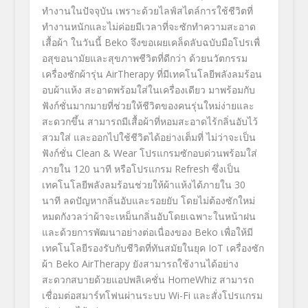
ทำงานในปัจจุ
บัน เพราะด้วยไลฟ์สไตล์การใช้ชีวิ
ตที่
ทำงานหนักและไม่ค่อยมี
เวลาที่จะซักทำความสะอาด
เสื้อผ้
า ในวันนี้
Beko
จึงขอเผยเคล็ดลับฉบับมือโปรเพื่
อสุขอนามัยและสุขภาพชีวิตที่ดี
กว่า ด้วยนวัตกรรม
เครื่องซักผ้ารุ่น
AirTherapy
ที่มีเทคโนโลยีพลังลมร้อน
อบผ้
าแห้ง สะอาดพร้อมใส่ในเครื่องเดียว
มาพร้อมกับ
ฟังก์ชั่นมากมายที่ช่
วยให้ชีวิตของคนรุ่นใหม่ง่
ายและ
สะดวกขึ้น สามารถมีเสื้อผ้าที่หอมสะอาดไร้
กลิ่นอับไว้
สวมใส่ และออกไปใช้ชีวิตได้อย่างเต็มที่
ไม่ว่าจะเป็น
ฟังก์ชั่น
Clean & Wear
โปรแกรมซักอบด่วนพร้อมใส่
ภายใน
120
นาที
หรือ
โปรแกรม
Refresh
ซึ่งเป็น
เทคโนโลยีพลังลมร้อนช่
วยให้ผ้าแห้งได้ภายใน
30
นาที
ลดปัญหากลิ่นอับและรอยยับ โดยไม่ต้องซักใหม่
หมดกังวลว่าผ้าจะเหม็นกลิ่นอั
บโดยเฉพาะในหน้าฝน
และด้วยการพัฒนาอย่างต่อเนื่
องของ
Beko
เพื่อให้มี
เทคโนโลยีรองรับกับชี
วิตที่ทันสมัยในยุค
IoT
เครื่องซัก
ผ้า
Beko AirTherapy
ยังสามารถใช้งานได้อย่
าง
สะดวกสบายด้วย
แอปพลิเคชั่น
HomeWhiz
สามารถ
เชื่อมต่อสมาร์ทโฟนผ่
านระบบ
Wi-Fi
และสั่งโปรแกรม