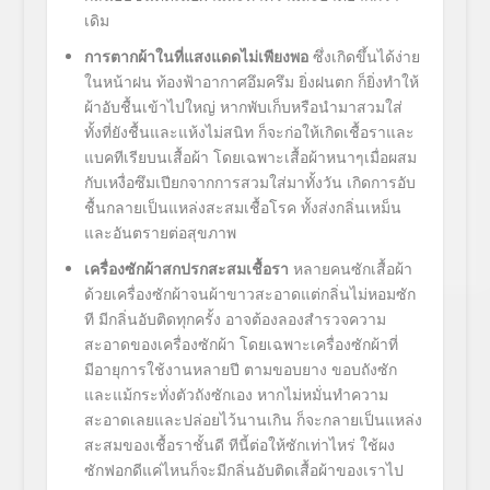
เดิม
การตากผ้าในที่แสงแดดไม่เพียงพอ
ซึ่งเกิดขึ้นได้ง่าย
ในหน้าฝน ท้องฟ้าอากาศอึมครึม ยิ่งฝนตก ก็ยิ่งทำให้
ผ้าอับชื้นเข้าไปใหญ่ หากพับเก็บหรือนำมาสวมใส่
ทั้งที่ยังชื้นและแห้งไม่สนิท ก็จะก่อให้เกิดเชื้อราและ
แบคทีเรียบนเสื้อผ้า โดยเฉพาะเสื้อผ้าหนาๆเมื่อผสม
กับเหงื่อซึมเปียกจากการสวมใส่มาทั้งวัน เกิดการอับ
ชื้นกลายเป็นแหล่งสะสมเชื้อโรค ทั้งส่งกลิ่นเหม็น
และอันตรายต่อสุขภาพ
เครื่องซักผ้าสกปรกสะสมเชื้อรา
หลายคนซักเสื้อผ้า
ด้วยเครื่องซักผ้าจนผ้าขาวสะอาดแต่กลิ่นไม่หอมซัก
ที มีกลิ่นอับติดทุกครั้ง อาจต้องลองสำรวจความ
สะอาดของเครื่องซักผ้า โดยเฉพาะเครื่องซักผ้าที่
มีอายุการใช้งานหลายปี ตามขอบยาง ขอบถังซัก
และแม้กระทั่งตัวถังซักเอง หากไม่หมั่นทำความ
สะอาดเลยและปล่อยไว้นานเกิน ก็จะกลายเป็นแหล่ง
สะสมของเชื้อราชั้นดี ทีนี้ต่อให้ซักเท่าไหร่ ใช้ผง
ซักฟอกดีแค่ไหนก็จะมีกลิ่นอับติดเสื้อผ้าของเราไป