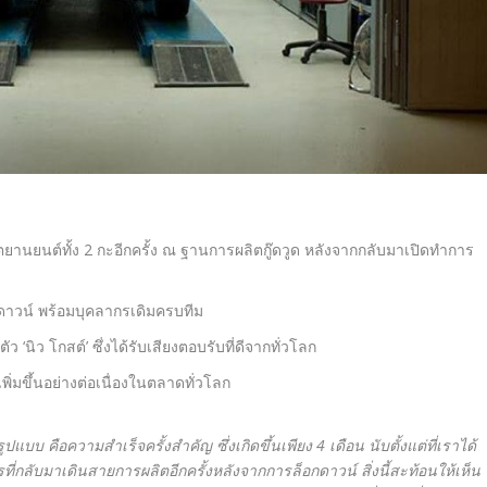
ยานยนต์ทั้ง
2
กะอีกครั้ง ณ ฐานการผลิตกู๊ดวูด หลังจากกลับมาเปิดทำการ
ดาวน์
พร้อมบุคลากรเดิมครบทีม
ดตัว
‘
นิว โกสต์
’
ซึ่งได้รับเสียงตอบรับที่ดีจากทั่วโลก
เพิ่มขึ้นอย่างต่อเนื่องในตลาดทั่วโลก
แบบ คือความสำเร็จครั้งสำคัญ ซึ่งเกิดขึ้นเพียง 4 เดือน นับตั้งแต่ที่เราได้
กลับมาเดินสายการผลิตอีกครั้งหลังจากการล็อกดาวน์ สิ่งนี้สะท้อนให้เห็น