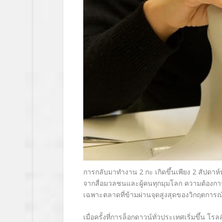
การกลับมาทำงาน
2
กะ
เกิดขึ้นเพียง
2
สัปดาห์
จาก
สื่อมวลชนและผู้คนทุกมุมโลก ความต้อง
เฉพาะตลาดที่ข้ามผ่านจุดสูงสุดของวิกฤตการณ
เมื่อครั้งที่การล็อกดาวน์ทั่วประเทศเริ่มขึ้น 