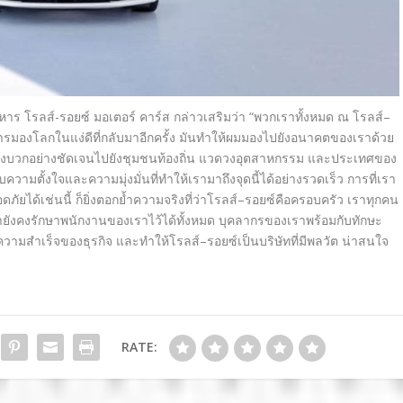
ริหาร โรลส์-รอยซ์ มอเตอร์ คาร์ส
กล่าวเสริมว่า
“
พวกเราทั้งหมด ณ โรลส์
–
รมองโลกในแง่ดีที่กลับมาอีกครั้ง มันทำให้ผมมองไปยังอนาคตของเราด้วย
ชิงบวกอย่างชัดเจนไปยังชุมชนท้องถิ่น แวดวงอุตสาหกรรม
และประเทศของ
ั้งใจและความมุ่งมั่นที่ทำให้เรามาถึงจุดนี้ได้อย่างรวดเร็ว การที่เรา
ยได้เช่นนี้ ก็ยิ่งตอกย้ำความจริงที่ว่าโรลส์
–
รอยซ์คือครอบครัว
เราทุกคน
รายังคงรักษาพนักงานของเราไว้ได้ทั้งหมด บุคลากรของเราพร้อมกับทักษะ
ามสำเร็จของธุรกิจ
และทำให้โรลส์
–
รอยซ์เป็นบริษัทที่มีพลวัต
น่าสนใจ
RATE: