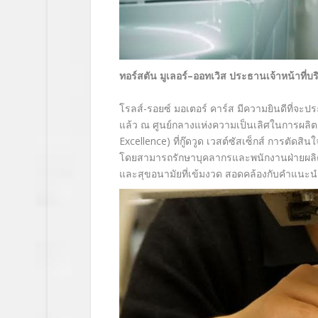
ทอร์สตัน
มูเลอร์
–
ออทเวิส
ประธานเจ้าหน้าที่บร
โรลส์-รอยซ์ มอเตอร์ คาร์ส มีความยินดีที่จะ
แล้ว ณ ศูนย์กลางแห่งความเป็นเลิศในการผลิต
Excellence)
ที่กู๊ดวูด เวสต์ซัสเซ็กส์ การตัด
โดยสามารถรักษาบุคลากรและพนักงานฝ่ายผลิต
และสุขอนามัยที่เข้มงวด สอดคล้องกับคำแนะ