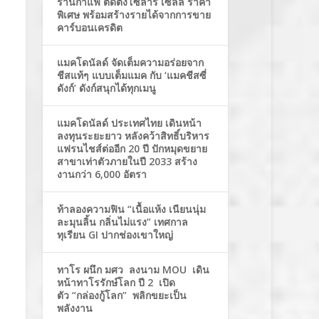
ร้านกาแฟ ติดตั้งโซล่าร์ เซลล์ ราคา
พิเศษ พร้อมสร้างรายได้จากการขาย
คาร์บอนเครดิต
แมคโดนัลด์ จัดเต็มความอร่อยจาก
ชีสแท้ๆ แบบเต็มแมค กับ ‘แมคชีสซี่
ดังก์’ ดังก์สนุกได้ทุกเมนู
แมคโดนัลด์ ประเทศไทย เดินหน้า
ลงทุนระยะยาว หลังคว้าสิทธิ์บริหาร
แฟรนไชส์ต่ออีก 20 ปี ปักหมุดขยาย
สาขาเท่าตัวภายในปี 2033 สร้าง
งานกว่า 6,000 อัตรา
ท้าลองความฟิน “เนื้อแห้ง เนียนนุ่ม
ละมุนลิ้น กลิ่นไม่แรง” เทศกาล
ทุเรียน GI ปากช่องเขาใหญ่
ทาโร ผนึก มศว ลงนาม MOU เดิน
หน้าทาโรรักษ์โลก ปี 2 เปิด
ตัว “กล่องกู้โลก” พลิกขยะเป็น
พลังงาน