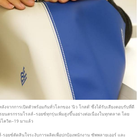
หลังจากการเปิดตัวพร้อมกันทั่วโลกของ
‘
นิว โกสต์
’
ซึ่งได้รับเสียงตอบรับที่ดี
การยนตรกรรมโรลส์
–
รอยซ์ทุกรุ่นเพิ่มสูงขึ้นอย่างต่อเนื่องในทุกตลาด
โดย
์โควิด
–
19
มาแล้ว
โรลส์-รอยซ์ตัดสินใจระงับการผลิตเพื่อปกป้องพนักงาน ซัพพลายเออร์ และ