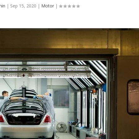
min
|
Sep 15, 2020
|
Motor
|