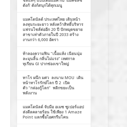
ชีสแท้ๆ แบบเต็มแมค กับ ‘แมคชีสซี่
ดังก์’ ดังก์สนุกได้ทุกเมนู
แมคโดนัลด์ ประเทศไทย เดินหน้า
ลงทุนระยะยาว หลังคว้าสิทธิ์บริหาร
แฟรนไชส์ต่ออีก 20 ปี ปักหมุดขยาย
สาขาเท่าตัวภายในปี 2033 สร้าง
งานกว่า 6,000 อัตรา
ท้าลองความฟิน “เนื้อแห้ง เนียนนุ่ม
ละมุนลิ้น กลิ่นไม่แรง” เทศกาล
ทุเรียน GI ปากช่องเขาใหญ่
ทาโร ผนึก มศว ลงนาม MOU เดิน
หน้าทาโรรักษ์โลก ปี 2 เปิด
ตัว “กล่องกู้โลก” พลิกขยะเป็น
พลังงาน
แมคโดนัลด์ จับมือ อเมซ ซูเปอร์แอป
ส่งดีลคลายร้อน ใช้เพียง 1 Amaze
Point แลกซื้อไอศกรีมโคน