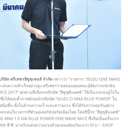
ิษัท ตรีเพชรอีซูซุเซลส์ จำกัด
กล่าวว่า “รายการ “ISUZU ONE MAKE
ระสบความสำเร็จอย่างสูง ตรีเพชรฯ ขอขอบคุณคณะผู้จัดการแข่งขัน
017” ทุกท่านที่เลือกรถปิกอัพ “อีซูซุดีแมคซ์” ให้เป็นรถแข่งคู่ใจใน
ซ้อน ซึ่งได้ตอกย้ำภาพลักษณ์รถปิกอัพ “ISUZU D-MAX BLUE POWER” ใน
นือชั้น ทั้งในด้านความเร็วและความแรง ซึ่งได้รับการยอมรับอย่าง
ครเล่นในวงการกีฬามอเตอร์สปอร์ตเมืองไทย โดยปีนี้รถ “อีซูซุดีแมคซ์”
U D-MAX 1.9 Ddi BLUE POWER ONE MAKE RACE ซึ่งถือเป็นครั้งแรก
,900 ซี.ซี. มาปรับแต่งความแรงด้วยกล่องอัจฉริยะจาก ECU – SHOP