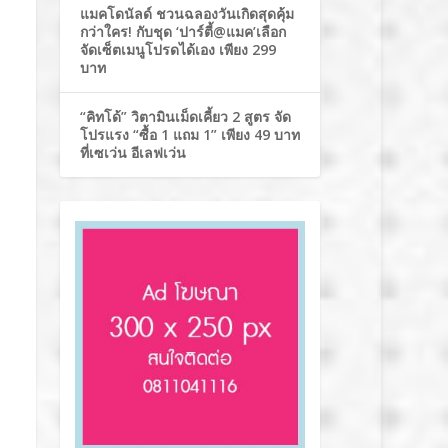
แมคโดนัลด์ ชวนฉลองวันเกิดสุดคุ้ม
กว่าใคร! กับชุด ‘ปาร์ตี้@แมค’เลือก
จัดเซ็ตเมนูโปรดได้เอง เพียง 299
บาท
“คิทโด้” วิตามินเม็ดเคี้ยว 2 สูตร จัด
โปรแรง “ซื้อ 1 แถม 1” เพียง 49 บาท
ที่เซเว่น อีเลฟเว่น