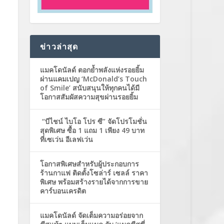
ข่าวล่าสุด
แมคโดนัลด์ ตอกย้ำพลังแห่งรอยยิ้ม
ผ่านแคมเปญ ‘McDonald’s Touch
of Smile’ สนับสนุนให้ทุกคนได้มี
โอกาสสัมผัสความสุขผ่านรอยยิ้ม
“บีไชน์ ไบโอ โปร ซี” จัดโปรโมชั่น
สุดพิเศษ ซื้อ 1 แถม 1 เพียง 49 บาท
ที่เซเว่น อีเลฟเว่น
โอกาสพิเศษสำหรับผู้ประกอบการ
ร้านกาแฟ ติดตั้งโซล่าร์ เซลล์ ราคา
พิเศษ พร้อมสร้างรายได้จากการขาย
คาร์บอนเครดิต
แมคโดนัลด์ จัดเต็มความอร่อยจาก