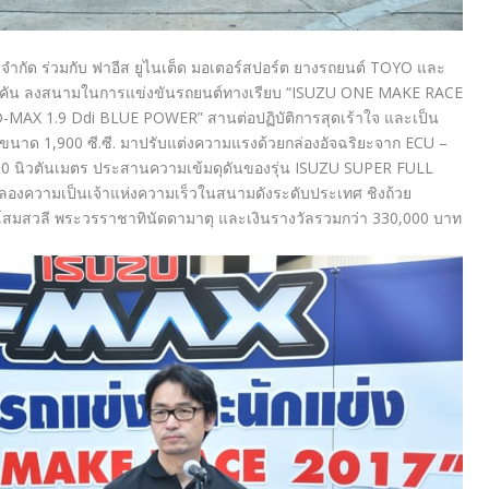
ส์ จำกัด ร่วมกับ ฟาอีส ยูไนเต็ด มอเตอร์สปอร์ต ยางรถยนต์ TOYO และ
า 30 คัน ลงสนามในการแข่งขันรถยนต์ทางเรียบ “ISUZU ONE MAKE RACE
ZU D-MAX 1.9 Ddi BLUE POWER” สานต่อปฏิบัติการสุดเร้าใจ และเป็น
นต์ขนาด 1,900 ซี.ซี. มาปรับแต่งความแรงด้วยกล่องอัจฉริยะจาก ECU –
530 นิวตันเมตร ประสานความเข้มดุดันของรุ่น ISUZU SUPER FULL
ะลองความเป็นเจ้าแห่งความเร็วในสนามดังระดับประเทศ ชิงถ้วย
โสมสวลี พระวรราชาทินัดดามาตุ และเงินรางวัลรวมกว่า 330,000 บาท