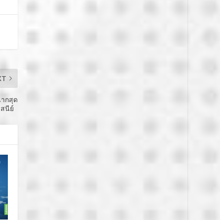
XT
ฉากสุด
ิสนีย์