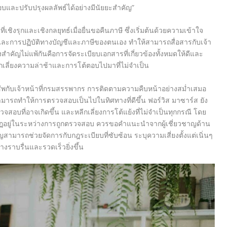
ละปรับปรุงผลลัพธ์ได้อย่างมีนัยยะสำคัญ”
ชิงรุกและเชิงกลยุทธ์เมื่อยื่นขอคืนภาษี ซึ่งเริ่มต้นด้วยความเข้าใจ
 และการปฏิบัติทางบัญชีและภาษีของตนเอง ทำให้สามารถสื่อสารกับเจ้า
งสำคัญไม่แพ้กันคือการจัดระเบียบเอกสารที่เกี่ยวข้องทั้งหมดให้ดีและ
กเลี่ยงความล่าช้าและการโต้ตอบไปมาที่ไม่จำเป็น
ชีพกับเจ้าหน้าที่กรมสรรพากร การติดตามความคืบหน้าอย่างสม่ำเสมอ
รถทำให้การตรวจสอบเป็นไปในทิศทางที่ดีขึ้น ฟอร์วิส มาซาร์ส ยัง
จสอบที่อาจเกิดขึ้น และหลีกเลี่ยงการโต้แย้งที่ไม่จำเป็นทุกกรณี โดย
ปรากฏอยู่ในระหว่างการถูกตรวจสอบ ควรขอคำแนะนำจากผู้เชี่ยวชาญด้าน
ญสามารถช่วยจัดการกับกฎระเบียบที่ซับซ้อน ระบุความเสี่ยงตั้งแต่เนิ่นๆ
งราบรื่นและรวดเร็วยิ่งขึ้น