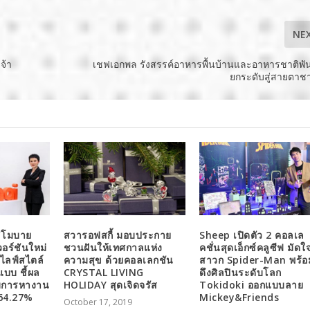
NE
จ้า
เชฟเอกพล รังสรรค์อาหารพื้นบ้านและอาหารชาติพัน
ยกระดับสู่สายตาช
 “โมบาย
สวารอฟสกี้ มอบประกาย
Sheep เปิดตัว 2 คอลเล
อร์ชันใหม่
ชวนฝันให้เทศกาลแห่ง
คชั่นสุดเอ็กซ์คลูซีฟ มัดใ
์ไลฟ์สไตล์
ความสุข ด้วยคอลเลกชัน
สาวก Spider-Man พร้อ
บบ ชี้ผล
CRYSTAL LIVING
ดึงศิลปินระดับโลก
มการหางาน
HOLIDAY สุดเจิดจรัส
Tokidoki ออกแบบลาย
ง 64.27%
Mickey&Friends
October 17, 2019