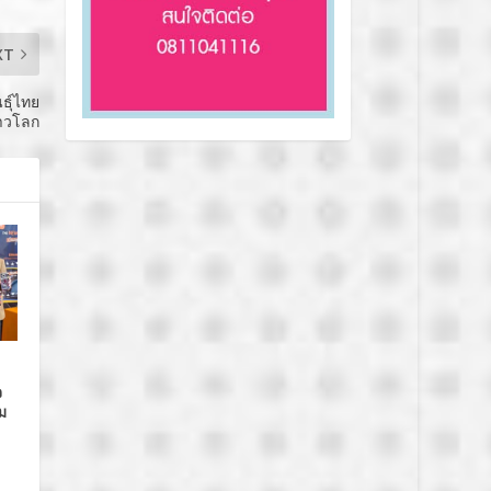
XT
ธุ์ไทย
าวโลก
จ
ม