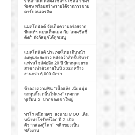
ร้านกาแฟ ติดตั้งโซล่าร์ เซลล์ ราคา
พิเศษ พร้อมสร้างรายได้จากการขาย
คาร์บอนเครดิต
แมคโดนัลด์ จัดเต็มความอร่อยจาก
ชีสแท้ๆ แบบเต็มแมค กับ ‘แมคชีสซี่
ดังก์’ ดังก์สนุกได้ทุกเมนู
แมคโดนัลด์ ประเทศไทย เดินหน้า
ลงทุนระยะยาว หลังคว้าสิทธิ์บริหาร
แฟรนไชส์ต่ออีก 20 ปี ปักหมุดขยาย
สาขาเท่าตัวภายในปี 2033 สร้าง
งานกว่า 6,000 อัตรา
ท้าลองความฟิน “เนื้อแห้ง เนียนนุ่ม
ละมุนลิ้น กลิ่นไม่แรง” เทศกาล
ทุเรียน GI ปากช่องเขาใหญ่
ทาโร ผนึก มศว ลงนาม MOU เดิน
หน้าทาโรรักษ์โลก ปี 2 เปิด
ตัว “กล่องกู้โลก” พลิกขยะเป็น
พลังงาน