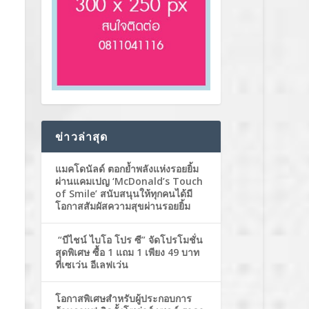
ข่าวล่าสุด
แมคโดนัลด์ ตอกย้ำพลังแห่งรอยยิ้ม
ผ่านแคมเปญ ‘McDonald’s Touch
of Smile’ สนับสนุนให้ทุกคนได้มี
โอกาสสัมผัสความสุขผ่านรอยยิ้ม
“บีไชน์ ไบโอ โปร ซี” จัดโปรโมชั่น
สุดพิเศษ ซื้อ 1 แถม 1 เพียง 49 บาท
ที่เซเว่น อีเลฟเว่น
โอกาสพิเศษสำหรับผู้ประกอบการ