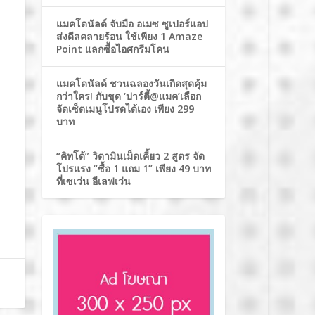
แมคโดนัลด์ จับมือ อเมซ ซูเปอร์แอป
ส่งดีลคลายร้อน ใช้เพียง 1 Amaze
Point แลกซื้อไอศกรีมโคน
แมคโดนัลด์ ชวนฉลองวันเกิดสุดคุ้ม
กว่าใคร! กับชุด ‘ปาร์ตี้@แมค’เลือก
จัดเซ็ตเมนูโปรดได้เอง เพียง 299
บาท
“คิทโด้” วิตามินเม็ดเคี้ยว 2 สูตร จัด
โปรแรง “ซื้อ 1 แถม 1” เพียง 49 บาท
ที่เซเว่น อีเลฟเว่น