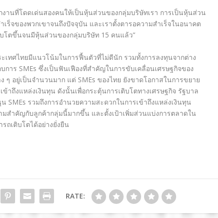
งานที่โดดเด่นสองคนให้เป็นหุ้นส่วนของกลุ่มบริษัทเรา การเป็นหุ้นส่วน
ามสำเร็จของพวกเขาจนถึงปัจจุบัน และเราตั้งตารอความสำเร็จในอนาคต
โตขึ้นจนมีหุ้นส่วนของกลุ่มบริษัท 15 คนแล้ว”
ทศไทยมีแนวโน้มในการฟื้นตัวที่ไม่ดีนัก รวมทั้งการลงทุนจากต่าง
ระกอบการ SMEs ซึ่งเป็นฟันเฟืองที่สำคัญในการขับเคลื่อนเศรษฐกิจของ
าง ๆ อยู่เป็นจำนวนมาก แต่ SMEs ของไทย ยังขาดโอกาสในการขยาย
ถึงแหล่งเงินทุน ดังนั้นเพื่อกระตุ้นการเติบโตทางเศรษฐกิจ รัฐบาล
ุน SMEs รวมถึงการอำนวยความสะดวกในการเข้าถึงแหล่งเงินทุน
ามสำคัญกับลูกค้ากลุ่มนี้มากขึ้น และตั้งเป้าเพิ่มส่วนแบ่งการตลาดใน
ารถเติบโตได้อย่างยั่งยืน
RATE: