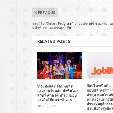
PREVIOUS
งานวิจัย “Smart Program” จ่ายอุปกรณ์ชี้ช่วยลดงานเ
หน้าที่ รพ.และการสูญเสีย
RELATED POSTS
จ๊อบไทยเปิดตัว
‘กระทิงแดง’จัดมหกรรม
แอปพลิเคชัน” เว
แรงงานใจหล่อ นำทีมโดย
ล่าสุด ตอบโจทย
‘เวียร์ ศุกลวัฒน์’ร่วมมอบ
คนหางานทุกรูปแ
แรงใจให้คนวัยทำงาน
สำรวจพฤติกรร
May 15, 2017
ผ่านมือถือสูงถึ