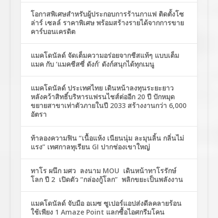
โอกาสพิเศษสำหรับผู้ประกอบการร้านกาแฟ ติดตั้งโซ
ล่าร์ เซลล์ ราคาพิเศษ พร้อมสร้างรายได้จากการขาย
คาร์บอนเครดิต
แมคโดนัลด์ จัดเต็มความอร่อยจากชีสแท้ๆ แบบเต็ม
แมค กับ ‘แมคชีสซี่ ดังก์’ ดังก์สนุกได้ทุกเมนู
แมคโดนัลด์ ประเทศไทย เดินหน้าลงทุนระยะยาว
หลังคว้าสิทธิ์บริหารแฟรนไชส์ต่ออีก 20 ปี ปักหมุด
ขยายสาขาเท่าตัวภายในปี 2033 สร้างงานกว่า 6,000
อัตรา
ท้าลองความฟิน “เนื้อแห้ง เนียนนุ่ม ละมุนลิ้น กลิ่นไม่
แรง” เทศกาลทุเรียน GI ปากช่องเขาใหญ่
ทาโร ผนึก มศว ลงนาม MOU เดินหน้าทาโรรักษ์
โลก ปี 2 เปิดตัว “กล่องกู้โลก” พลิกขยะเป็นพลังงาน
แมคโดนัลด์ จับมือ อเมซ ซูเปอร์แอปส่งดีลคลายร้อน
ใช้เพียง 1 Amaze Point แลกซื้อไอศกรีมโคน