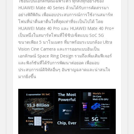
ใช้อันเป็นเอกลักษณ์เฉพาะตั
ว ทุกสิ่งทุกอย่างของ
HUAWEI Mate 40 Series
ล้วนได้รับการคัดสรรมา
อย่างพิถี
พิถัน เพื่อมอบประสบการณ์การใช้
งานสมาร์ท
โฟนที่น่าตื่นตาตื่
นใจที่สุดเท่าที่จะเป็นไปได้ โดย
HUAWEI Mate 40 Pro
และ
HUAWEI Mate 40 Pro+
เป็นหนึ่งในสมาร์ทโฟนที่ใช้ชิ
ปเซ็ตแบบ
SoC
5
G
ขนาดเพียง
5
นาโนเมตร ที่มาพร้อมระบบกล้อง
Ultra
Vision Cine Camera
และการออกแบบอันเป็น
เอกลักษณ์
Space Ring Design
รวมถึงเพิ่มเติมฟีเจอร์
และฟังก์
ชันที่ได้รับการพัฒนาต่อยอด เพื่อมอบ
ประสบการณ์ดิจิทัลอื่นๆ อันชาญฉลาดและน่าสนใจ
มากยิ่งขึ้
น