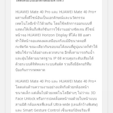
โดดเด่นเป็นเอกลักษณ์เฉพาะตัว
HUAWEI Mate
40
Pro
และ
HUAWEI Mate
40
Pro+
ผสานทั้งดีไซน์อันเป็นเอกลักษณ์และนวัตกรรม
เทคโนโลยีเข้าไว้ด้วยกัน โดยใช้หลักการออกแบบที่
แสดงให้เห็นถึงฟังก์ชันการใช้งานอย่างชัดเจน ดีไซน์
หน้าจอ
HUAWEI Horizon Display
ที่โค้ง
88
องศา
ทำให้หน้าจอแสดงผลเสมือนจริงแม้มีขนาดจอที่
กะทัดรัด ขณะเดียวกันขอบจอโค้งมนที่ดูนุ่มนวลก็ทำให้
หยิบใช้งานได้อย่างสะดวกสบาย อีกทั้งสามารถกันน้ำ
และฝุ่นได้ตามมาตรฐาน
IP
68
ควบคุมระดับเสียงได้
ด้วยระบบดิจิทัลและระบบสัมผัส รวมถึงมีอัลกอริทึม
ป้องกันการกดพลาด
HUAWEI Mate
40
Pro
และ
HUAWEI Mate
40
Pro+
โดดเด่นด้านความงามอย่างแท้จริงด้วยกล้องหน้า
ขนาดเล็ก แต่เต็มไปด้วยเทคโนโลยีต่างๆ ไม่ว่าจะ
3D
Face Unlock
หรือการปลดล็อคหน้าจอด้วยใบหน้าแบบ
สามมิติ กล้องเซลฟี่เลนส์
Ultra-wide
(เลนส์กว้างพิเศษ)
และ
Smart Gesture Control
เซ็นเซอร์อัจฉริยะที่