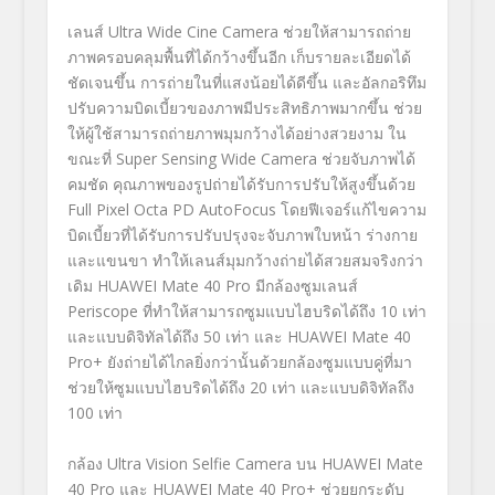
เลนส์
Ultra Wide Cine Camera
ช่วยให้สามารถถ่าย
ภาพครอบคลุมพื้นที่ได้กว้างขึ้นอีก เก็บรายละเอียดได้
ชัดเจนขึ้น การถ่ายในที่แสงน้อยได้ดีขึ้น และอัลกอริทึม
ปรับความบิดเบี้ยวของภาพมีประสิทธิภาพมากขึ้น ช่วย
ให้ผู้ใช้สามารถถ่ายภาพมุมกว้างได้อย่างสวยงาม ใน
ขณะที่
Super Sensing Wide Camera
ช่วยจับภาพได้
คมชัด คุณภาพของรูปถ่ายได้รับการปรับให้สูงขึ้นด้วย
Full Pixel Octa PD AutoFocus
โดยฟีเจอร์แก้ไขความ
บิดเบี้ยวที่ได้รับการปรับปรุงจะจับภาพใบหน้า ร่างกาย
และแขนขา ทำให้เลนส์มุมกว้างถ่ายได้สวยสมจริงกว่า
เดิม
HUAWEI Mate
40
Pro
มีกล้องซูมเลนส์
Periscope
ที่ทำให้สามารถซูมแบบไฮบริดได้ถึง
10
เท่า
และแบบดิจิทัลได้ถึง 50 เท่า และ
HUAWEI Mate
40
Pro+
ยังถ่ายได้ไกลยิ่งกว่านั้นด้วยกล้องซูมแบบคู่ที่มา
ช่วยให้ซูมแบบไฮบริดได้ถึง 20 เท่า และแบบดิจิทัลถึง
100
เท่า
กล้อง
Ultra Vision Selfie Camera
บน
HUAWEI Mate
40
Pro
และ
HUAWEI Mate
40
Pro+
ช่วยยกระดับ