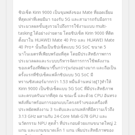
ชิปเซ็ต
Kirin 9000
เป็นขุมพลังของ
Mate
ที่ยอดเยี่ยม
ที่สุดเท่าที่เคยมีมา รองรับ
5G
และสามารถรับมือการ
ประมวลผลขั้นสูงรวมไปถึงการใช้งานแบบ
multi-
tasking
ได้อย่างง่ายดาย โดยชิปเซ็ต
Kirin 9000
ที่ติด
ตั้งมาใน
HUAWEI Mate 40 Pro
และ
HUAWEI Mate
40 Pro+
นั้นถือเป็นชิปเซ็ตแบบ
5G SoC
ขนาด
5
นาโนเมตรที่เพียบพร้อมที่สุด โดยมีประสิทธิภาพการ
ประมวลผลและระบบบริหารจัดการการใช้พลังงาน
ของเครื่องที่พัฒนาขึ้นกว่ารุ่นก่อนอย่างมาก และถือเป็น
ครั้งแรกที่ชิปเซ็ตแฟล็กชิปแบบ
5G SoC
มี
ทรานซิสเตอร์มากกว่า
1.53
หมื่นล้านหน่วย
[1]
ทำให้
Kirin 9000
เป็นชิปเซ็ตแบบ
5G SoC
ที่มีประสิทธิภาพ
และครบครันมากที่สุด ณ ขณะนี้ และด้วย
CPU
อันทรง
พลังที่มาพร้อมการออกแบบโครงสร้างของเครื่องที่
ประหยัดพลังงาน
3
ระดับและแกนหลักที่มีความเร็วถึง
3.13 GHz
ผสานกับ
24-Core Mali-G78
GPU
และ
นวัตกรรม
NPU
สุดล้ำ ที่ประกอบด้วยแกนขนาดใหญ่
2
แกน และแกนขนาดเล็ก
1
แกน เพิ่มประสิทธิภาพของ