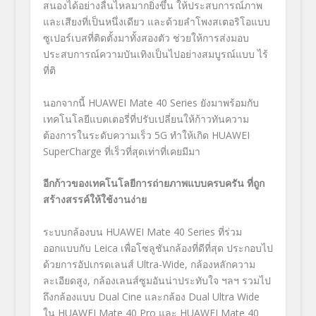
สนองได้อย่างลื่นไหลมากยิ่งขึ้น ให้ประสบการณ์ภาพ
และเสียงที่เป็นหนึ่งเดียว และด้วยลำโพงสเตอริโอแบบ
ซูเปอร์เบสที่ติดตั้งมาทั้งสองตัว ช่วยให้การส่งมอบ
ประสบการณ์ความบันเทิงเป็นไปอย่างสมบูรณ์แบบ ไร้
ที่ติ
นอกจากนี้
HUAWEI Mate 40 Series
ยังมาพร้อมกับ
เทคโนโลยีแบตเตอรี่ที่ปรับเปลี่ยนให้ก้าวทันความ
ต้องการในระดับความเร็ว
5G
ทำให้เกิด
HUAWEI
SuperCharge
ที่เร็วที่สุดเท่าที่เคยมีมา
อีกก้าวของเทคโนโลยีการถ่ายภาพแบบครบครัน ที่ถูก
สร้างสรรค์ให้ใช้งานง่าย
ระบบกล้องบน
HUAWEI Mate 40 Series
ที่ร่วม
ออกแบบกับ
Leica
เพื่อโซลูชันกล้องที่ดีที่สุด ประกอบไป
ด้วยการอัปเกรดเลนส์
Ultra-Wide,
กล้องหลักความ
ละเอียดสูง,
กล้องเลนส์ซูมอันน่าประทับใจ ฯลฯ รวมไป
ถึงกล้องแบบ
Dual Cine
และกล้อง
Dual Ultra Wide
ใน
HUAWEI Mate 40 Pro
และ
HUAWEI Mate 40