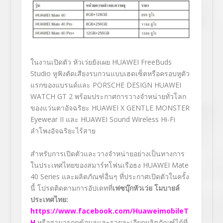
ในงานเปิดตัว หัวเว่ยยังเผย
HUAWEI FreeBuds
Studio
หูฟังตัดเสียงรบกวนแบบเฮดเซ็ตหรือครอบหูตัว
แรกของแบรนด์และ
PORSCHE DESIGN HUAWEI
WATCH GT
2 พร้อมประกาศการวางจำหน่ายทั่วโลก
ของแว่นตาอัจฉริยะ
HUAWEI X GENTLE MONSTER
Eyewear II
และ
HUAWEI Sound Wireless Hi-Fi
ลำโพงอัจฉริยะไร้สาย
สำหรับการเปิดตัวและวางจำหน่ายอย่างเป็นทางการ
ในประเทศไทยของสมาร์ทโฟนเรือธง
HUAWEI Mate
40 Series
และผลิตภัณฑ์อื่นๆ ที่ประกาศเปิดตัวในครั้ง
นี้ โปรดติดตามการอัปเดทที่
เฟซบุ๊กหัวเว่ย โมบายล์
ประเทศไทย
:
https://www.facebook.com/HuaweimobileT
H
หรือสามารถดูข้อมูลและรายละเอียดผลิตภัณฑ์ได้ที่