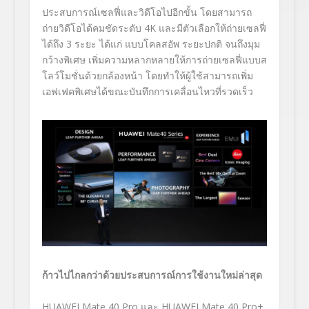
ประสบการณ์เซลฟี่และวิดีโอไปอีกขั้น โดยสามารถ
ถ่ายวิดีโอได้คมชัดระดับ
4K
และมีตัวเลือกให้ถ่ายเซลฟี่
ได้ถึง
3
ระยะ ได้แก่ แบบโคลสอัพ ระยะปกติ จนถึงมุม
กว้างพิเศษ เพิ่มความหลากหลายให้การถ่ายเซลฟี่แบบส
โลว์โมชั่นด้วยกล้องหน้า โดยทำให้ผู้ใช้สามารถเพิ่ม
เอฟเฟคพิเศษได้ขณะบันทึกการเคลื่อนไหวที่รวดเร็ว
ก้าวไปไกลกว่าด้วยประสบการณ์การใช้งานใหม่ล่าสุด
HUAWEI Mate
40
Pro
และ
HUAWEI Mate
40
Pro+