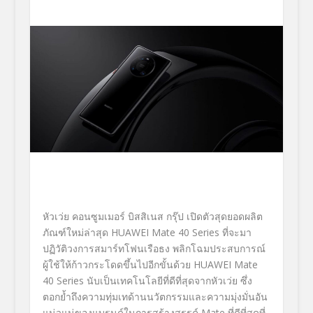
หัวเว่ย คอนซูมเมอร์ บิสสิเนส กรุ๊ป เปิดตัวสุดยอดผลิต
ภัณฑ์ใหม่ล่
าสุด
HUAWEI Mate 40 Series
ที่จะมา
ปฏิวัติวงการสมาร์
ทโฟนเรือธง พลิกโฉมประสบการณ์
ผู้ใช้ให้ก้
าวกระโดดขึ้นไปอีกขั้นด้วย
HUAWEI Mate
40
Series
นับเป็นเทคโนโลยีที่ดีที่สุ
ดจากหัวเว่ย ซึ่ง
ตอกย้ำถึงความทุ่มเทด้านนวั
ตกรรมและความมุ่งมั่นอัน
แน่วแน่
ของแบรนด์ในการสร้างสรรค์
Mate
ที่ดีที่สุดที่