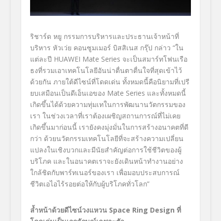
ริชาร์ด หยู กรรมการบริหารและประธานเจ้าหน้
าที่
บริหาร หัวเว่ย คอนซูมเมอร์ บิสสิเนส กรุ๊ป กล่าว “ใน
แต่ละปี
HUAWEI Mate Series
จะเป็นสมาร์ทโฟนเรือ
ธงที่
รวมเอาเทคโนโลยีอันน่าตื่นตาตื่
นใจที่สุดเข้าไว้
ด้วยกัน ภายใต้ดีไซน์ที่โดดเด่น ทั้งหมดนี้คือนิยามที่เปรี
ยบเสมือนเป็นดีเอ็นเอของ
Mate Series
และทั้งหมดนี้
เกิดขึ้นได้ด้
วยความทุ่มเทในการพัฒนานวั
ตกรรมของ
เรา ในช่วงเวลาที่เราต้องเผชิ
ญสถานการณ์ที่ไม่เคย
เกิดขึ้
นมาก่อนนี้ เรายังคงมุ่งมั่นในการสร้
างอนาคตที่ดี
กว่า ด้วยนวัตกรรมเทคโนโลยีที่จะสร้
างความเปลี่ยน
แปลงในเชิ
งบวกและมีนัยสำคัญต่อการใช้ชีวิ
ตของผู้
บริโภค และในอนาคตเราจะยังเดินหน้
าทำงานอย่าง
ใกล้ชิดกับพาร์
ทเนอร์ของเรา เพื่อมอบประสบการณ์
ชีวิตเอไอไร้
รอยต่อให้กับผู้บริโภคทั่วโลก”
ล้ำหน้าด้วยดีไซน์วงแหวน
Space Ring Design
ที่