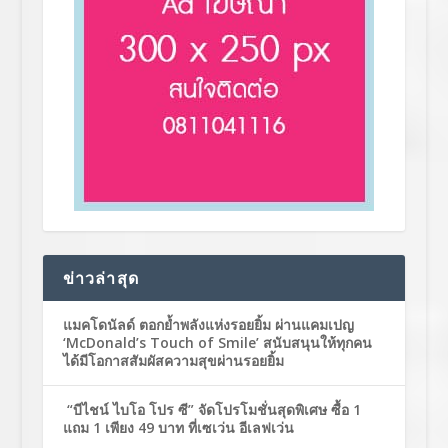
ข่าวล่าสุด
แมคโดนัลด์ ตอกย้ำพลังแห่งรอยยิ้ม ผ่านแคมเปญ
‘McDonald’s Touch of Smile’ สนับสนุนให้ทุกคน
ได้มีโอกาสสัมผัสความสุขผ่านรอยยิ้ม
“บีไชน์ ไบโอ โปร ซี” จัดโปรโมชั่นสุดพิเศษ ซื้อ 1
แถม 1 เพียง 49 บาท ที่เซเว่น อีเลฟเว่น