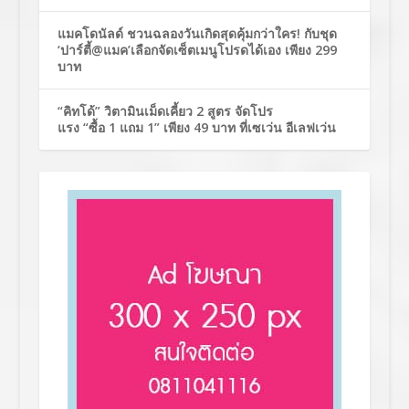
แมคโดนัลด์ ชวนฉลองวันเกิดสุดคุ้มกว่าใคร! กับชุด
‘ปาร์ตี้@แมค’เลือกจัดเซ็ตเมนูโปรดได้เอง เพียง 299
บาท
“คิทโด้” วิตามินเม็ดเคี้ยว 2 สูตร จัดโปร
แรง “ซื้อ 1 แถม 1” เพียง 49 บาท ที่เซเว่น อีเลฟเว่น