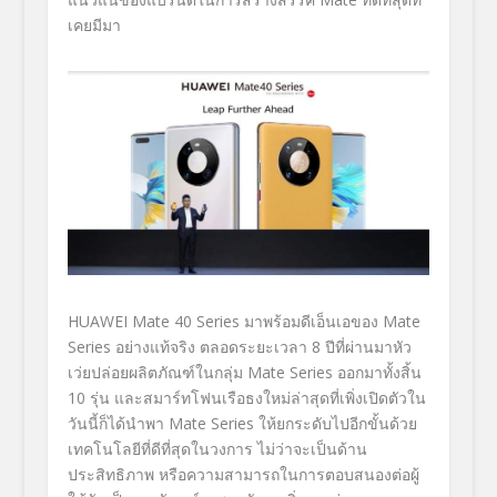
เคยมีมา
H
UAWEI Mate
40
Series
มาพร้อมดีเอ็นเอของ
Mate
Series
อย่างแท้จริง ตลอดระยะเวลา
8
ปีที่ผ่านมาหัว
เว่ยปล่อยผลิตภั
ณฑ์ในกลุ่ม
Mate Series
ออกมาทั้งสิ้น
10
รุ่น และสมาร์ทโฟนเรือธงใหม่ล่าสุดที่
เพิ่งเปิดตัวใน
วันนี้ก็ได้นำพา
Mate Series
ให้ยกระดับไปอีกขั้นด้
วย
เทคโนโลยีที่ดีที่สุดในวงการ ไม่ว่าจะเป็นด้าน
ประสิทธิภาพ หรือความสามารถในการตอบสนองต่
อผู้