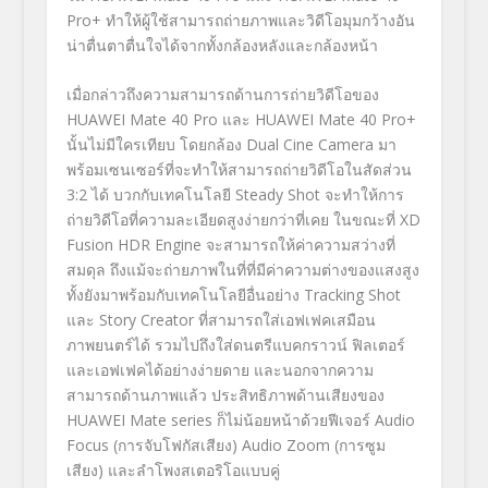
Pro+
ทำให้ผู้ใช้สามารถถ่ายภาพและวิดีโอมุมกว้างอัน
น่าตื่นตาตื่นใจได้จากทั้งกล้องหลังและกล้องหน้า
เมื่อกล่าวถึงความสามารถด้านการถ่ายวิดีโอของ
HUAWEI Mate 40 Pro
และ
HUAWEI Mate 40 Pro+
นั้นไม่มีใครเทียบ โดยกล้อง
Dual Cine Camera
มา
พร้อมเซนเซอร์ที่จะทำให้สามารถถ่ายวิดีโอในสัดส่วน
3:2
ได้ บวกกับเทคโนโลยี
Steady Shot
จะทำให้การ
ถ่ายวิดีโอที่ความละเอียดสูงง่ายกว่าที่เคย ในขณะที่
XD
Fusion HDR Engine
จะสามารถให้ค่าความสว่างที่
สมดุล ถึงแม้จะถ่ายภาพในที่ที่มีค่าความต่างของแสงสูง
ทั้งยังมาพร้อมกับเทคโนโลยีอื่นอย่าง
Tracking Shot
และ
Story Creator
ที่สามารถใส่เอฟเฟคเสมือน
ภาพยนตร์ได้ รวมไปถึงใส่ดนตรีแบคกราวน์ ฟิลเตอร์
และเอฟเฟคได้อย่างง่ายดาย และนอกจากความ
สามารถด้านภาพแล้ว ประสิทธิภาพด้านเสียงของ
HUAWEI Mate series
ก็ไม่น้อยหน้าด้วยฟีเจอร์
Audio
Focus
(การจับโฟกัสเสียง)
Audio Zoom
(การซูม
เสียง) และลำโพงสเตอริโอแบบคู่