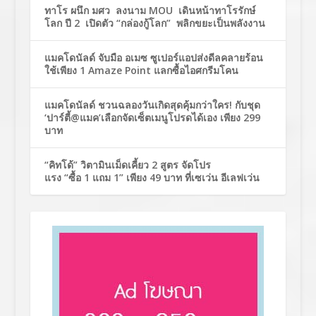
ทาโร ผนึก มศว ลงนาม MOU เดินหน้าทาโรรักษ์
โลก ปี 2 เปิดตัว “กล่องกู้โลก” พลิกขยะเป็นพลังงาน
แมคโดนัลด์ จับมือ อเมซ ซูเปอร์แอปส่งดีลคลายร้อน
ใช้เพียง 1 Amaze Point แลกซื้อไอศกรีมโคน
แมคโดนัลด์ ชวนฉลองวันเกิดสุดคุ้มกว่าใคร! กับชุด
‘ปาร์ตี้@แมค’เลือกจัดเซ็ตเมนูโปรดได้เอง เพียง 299
บาท
“คิทโด้” วิตามินเม็ดเคี้ยว 2 สูตร จัดโปร
แรง “ซื้อ 1 แถม 1” เพียง 49 บาท ที่เซเว่น อีเลฟเว่น