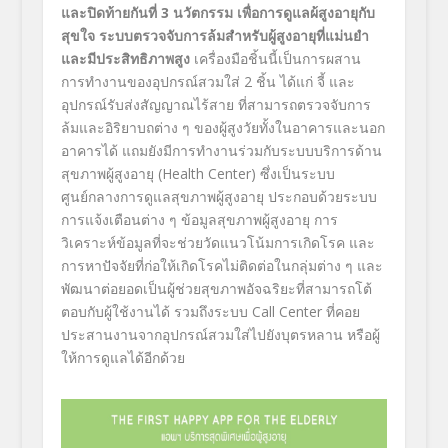
และปิดท้ายกันที่ 3 นวัตกรรม เพื่อการดูแลผ้สูงอายุกับ
สุขใจ ระบบตรวจจับการล้มสำหรับผู้สู
งอายุที่แม่นยำ
และมีประสิทธิ
ภาพสูง
เครื่องมือชิ้นนี้เป็นการผสาน
การทำงานของอุปกรณ์สวมใส่ 2 ชิ้น ได้แก่ จี้ และ
อุปกรณ์รับส่งสัญญาณไร้สาย ที่สามารถตรวจจับการ
ล้มและอิริ
ยาบถต่าง ๆ ของผู้สูงวัยทั้
งในอาคารและนอก
อาคารได้ แถมยังมีการทำงานร่วมกับระบบบริ
การด้าน
สุขภาพผู้สูงอายุ (
Health Center
) ซึ่งเป็นระบบ
ศูนย์กลางการดูแลสุ
ขภาพผู้สูงอายุ ประกอบด้วยระบบ
การแจ้งเตือนต่าง ๆ ข้อมูลสุขภาพผู้สูงอายุ การ
วิเคราะห์ข้อมูลที่จะช่วยวั
ดแนวโน้มการเกิดโรค และ
การหาปัจจัยที่ก่อให้เกิ
ดโรคไม่ติดต่อในกลุ่มต่าง ๆ และ
พัฒนาต่อยอดเป็นผู้ช่วยสุ
ขภาพอัจฉริยะที่สามารถโต้
ตอบกั
บผู้ใช้งานได้ รวมถึงระบบ
Call Center
ที่คอย
ประสานงานจากอุปกรณ์
สวมใส่ไปยังบุตรหลาน หรือผู้
ให้การดูแลได้อีกด้วย