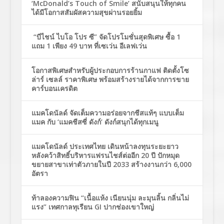
‘McDonald’s Touch of Smile’ สนับสนุนให้ทุกคน
ได้มีโอกาสสัมผัสความสุขผ่านรอยยิ้ม
“บีไชน์ ไบโอ โปร ซี” จัดโปรโมชั่นสุดพิเศษ ซื้อ 1
แถม 1 เพียง 49 บาท ที่เซเว่น อีเลฟเว่น
โอกาสพิเศษสำหรับผู้ประกอบการร้านกาแฟ ติดตั้งโซ
ล่าร์ เซลล์ ราคาพิเศษ พร้อมสร้างรายได้จากการขาย
คาร์บอนเครดิต
แมคโดนัลด์ จัดเต็มความอร่อยจากชีสแท้ๆ แบบเต็ม
แมค กับ ‘แมคชีสซี่ ดังก์’ ดังก์สนุกได้ทุกเมนู
แมคโดนัลด์ ประเทศไทย เดินหน้าลงทุนระยะยาว
หลังคว้าสิทธิ์บริหารแฟรนไชส์ต่ออีก 20 ปี ปักหมุด
ขยายสาขาเท่าตัวภายในปี 2033 สร้างงานกว่า 6,000
อัตรา
ท้าลองความฟิน “เนื้อแห้ง เนียนนุ่ม ละมุนลิ้น กลิ่นไม่
แรง” เทศกาลทุเรียน GI ปากช่องเขาใหญ่