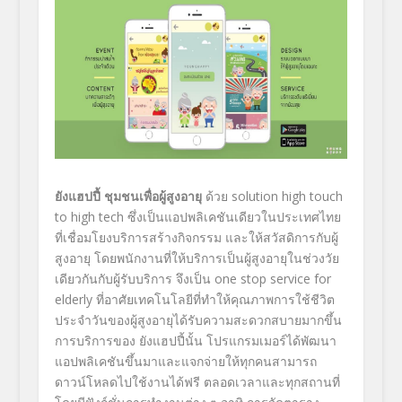
ยังแฮปปี้ ชุมชนเพื่อผู้สูงอายุ
ด้วย
solution high touch
to high tech
ซึ่งเป็นแอปพลิเคชันเดี
ยวในประเทศไทย
ที่เชื่อมโยงบริ
การสร้างกิจกรรม และให้สวัสดิการกับผู้
สูงอายุ โดยพนักงานที่ให้บริการเป็นผู้
สูงอายุในช่วงวัย
เดียวกันกับผู้
รับบริการ จึงเป็น
one stop service for
elderly
ที่อาศัยเทคโนโลยีที่ทำให้คุ
ณภาพการใช้ชีวิต
ประจำวันของผู้
สูงอายุได้รั
บความสะดวกสบายมากขึ้น
การบริการของ ยังแฮปปี้นั้น โปรแกรมเมอร์ได้พัฒนา
แอปพลิเคชั
นขึ้นมาและแจกจ่ายให้ทุ
กคนสามารถ
ดาวน์โหลดไปใช้งานได้
ฟรี ตลอดเวลาและทุกสถานที่