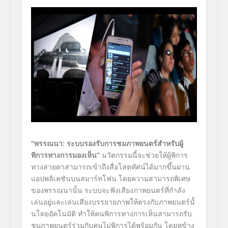
“พรรณนา: ระบบรองรับการชมภาพยนตร์สำหรั
บผู้
พิการทางการมองเห็น”
นวัตกรรมนี้จะช่วยให้ผู้พิ
การ
ทางสายตาสามารถเข้าถึงสื่
อโสตทัศน์ได้มากขึ้นผ่าน
แอปพลิ
เคชันบนสมาร์ทโฟน โดยความสามารถพิเศษ
ของพรรณนานั้
น ระบบจะฟังเสียงภาพยนตร์ที่กำลั
ง
เล่นอยู่และเล่นเสี
ยงบรรยายภาพให้ตรงกับภาพยนตร์นั้
นโดยอัตโนมัติ ทำให้คนพิการทางการเห็นสามารถรั
บ
ชมภาพยนตร์ร่วมกับคนไม่พิ
การได้พร้อมกัน โดยหูข้าง