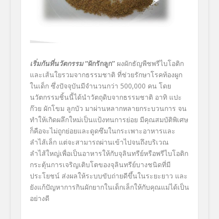
เริ่มกันที่นวัตกรรม
“ผักรักลูก”
ผงผักธัญพืชพรีไบโอติก
และเส้นใยรวมจากธรรมชาติ ที่ช่วยรักษาโรคท้องผูก
ในเด็ก ซึ่งปัจจุบันมีจำนวนกว่า 500,000 คน โดย
นวัตกรรมชิ้นนี้ได้นำวัตถุดิบจากธรรมชาติ อาทิ แปะ
ก๊วย ผักโขม ลูกบัว มาผ่านหลากหลายกระบวนการ จน
ทำให้เกิดผลึกใหม่เป็นแป้งทนการย่อย มีคุณสมบัติพิเศษ
ก็คือจะไม่ถูกย่อยและดูดซึมในกระเพาะอาหารและ
ลำไส้เล็ก แต่จะสามารถผ่านเข้าไปจนถึงบริเวณ
ลำไส้ใหญ่เพื่อเป็นอาหารให้กับจุลินทรีย์หรือพรีไบโอติก
กระตุ้นการเจริญเติบโตของจุลินทรีย์บางชนิดที่มี
ประโยชน์ ส่งผลให้ระบบขับถ่ายดีขึ้นในระยะยาว และ
ยังแก้ปัญหาการกินผักยากในเด็กเล็กให้กับคุณแม่ได้เป็น
อย่างดี