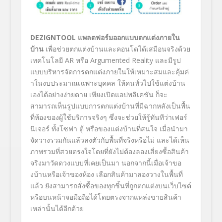
DEZIGNTOOL
แพลตฟอร์มออกแบบตกแต่งภายใน
บ้าน
เพื่อช่วยตกแต่งบ้านและคอนโดได้
เสมือนจริงด้วย
เทคโนโลยี
AR
หรือ
Argumented Reality
และมีรูป
แบบบริหารจัดการตกแต่
งภายในให้เหมาะสมและคุ้มค่
าในงบประมาณเฉพาะบุคคล ให้คนทั่วไปใช้แต่งบ้าน
เองได้
อย่างง่ายดาย เพียงเปิดแอปพลิเคชัน ก็จะ
สามารถเห็นรูปแบบการตกแต่
งบ้านที่มีฉากหลังเป็นพื้น
ที่ห้
องของผู้ใช้บริการจริงๆ ซึ่งจะช่วยให้รู้ทันทีว่าเฟอร์
นิเจอร์ ทั้งโซฟา ตู้ หรือของแต่งบ้านที่สนใจ เมื่อนำมา
จัดวางรวมกันแล้วลงตั
วกับพื้นที่จริงหรือไม่ และได้เห็น
ภาพรวมที่
สวยตรงใจโดยที่ยังไม่ต้องลองเสี่
ยงซื้อสินค้า
จริงมาวัดดวงแบบที่
เคยเป็นมา นอกจากนี้เมื่อเจ้าขอ
งบ้านหรื
อเจ้าของห้อง เลือกสินค้ามาลองวางในพื้นที่
แล้ว ยังสามารถสั่งซื้อของทุกชิ้นที่
ถูกตกแต่งบนเว็บไซต์
หรือบนหน้
าจอมือถือได้โดยตรงจากแหล่
งขายสินค้า
เหล่านั้นได้อีกด้วย