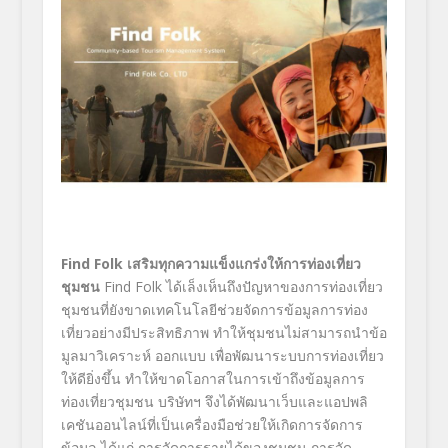
Find Folk
เสริมทุกความแข็งแกร่งให้การท่
องเที่ยว
ชุมชน
Find Folk
ได้
เล็งเห็นถึงปัญหาของการท่
องเที่ยว
ชุมชนที่ยั
งขาดเทคโนโลยีช่วยจัดการข้อมู
ลการท่อง
เที่ยวอย่างมีประสิทธิ
ภาพ ทำให้ชุมชนไม่สามารถนำข้อ
มู
ลมาวิเคราะห์ ออกแบบ เพื่อพัฒนาระบบการท่องเที่ยว
ให้
ดียิ่งขึ้น ทำให้ขาดโอกาสในการเข้าถึงข้อมู
ลการ
ท่องเที่ยวชุมชน บริษัทฯ จึงได้พัฒนาเว็บและแอปพลิ
เคชั
นออนไลน์ที่เป็นเครื่องมือช่
วยให้เกิดการจัดการ
ข้อมูล ได้แก่ การจัดการรายได้ของชุมชน การจัด