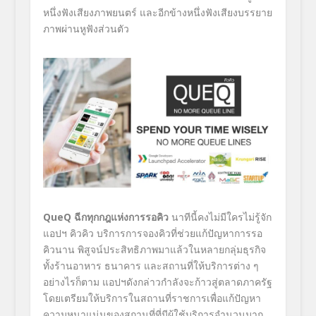
หนึ่งฟังเสียงภาพยนตร์ และอีกข้างหนึ่งฟังเสี
ยงบรรยาย
ภาพผ่านหูฟังส่วนตัว
QueQ
ฉีกทุกกฎแห่งการรอคิว
นาทีนี้คงไม่มีใครไม่รู้จัก
แอปฯ คิวคิว บริการการจองคิวที่ช่วยแก้ปั
ญหาการรอ
คิวนาน พิสูจน์ประสิทธิภาพมาแล้
วในหลายกลุ่มธุรกิจ
ทั้งร้
านอาหาร ธนาคาร และสถานที่ให้บริการต่าง ๆ
อย่างไรก็ตาม แอปฯดังกล่าวกำลังจะก้าวสู่
ตลาดภาครัฐ
โดยเตรียมให้บริการในสถานที่
ราชการเพื่อแก้ปัญหา
ความหนาแน่
นของสถานที่ที่มีผู้ใช้บริ
การจำนวนมาก