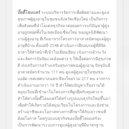
บั๊ดดี้โฮมแคร์
ระบบบริหารจัดการเพื่อติดตามและดูแล
สุขภาพผู้สูงอายุในชุมชนจังหวัดเชียงใหม่ เป็นกิจการ
เพื่อสังคมที่นำโมเดลธุรกิจมาต่อยอดการแก้ปัญหาผู้สูง
อายุถูกทอดทิ้งในเขตเมืองเชียงใหม่ ของมูลนิธิพัฒนา
งานผู้สูงอายุ ที่เริ่มมาจากโครงการอาสาสมัครดูแลผู้สูง
อายุที่บ้าน ตั้งแต่ปี 2548 ดำเนินการฝึกอบรมผู้ที่มีจิต
อาสาให้ทำหน้าที่เข้าไปเยี่ยมเยียน เน้นการเฝ้าระวัง
และจัดการปัจจัยแวดล้อมต่าง ๆ ให้เอื้อต่อการมีสุขภาพ
ดี ส่งเสริมการสร้างเสริมสุขภาพของผู้สูงอายุ ปัจจุบันมี
อาสาสมัครจำนวน 111 คน ดูแลผู้สูงอายุในชุมชน
แออัด เขตเทศบาลนครเชียงใหม่รวม 217 คน จากการ
ดำเนินงานมากว่า 10 ปี ทำให้พบปัญหาเรื่องรายได้
หมุนเวียนที่เข้ามาในโครงการที่ผูกยึดกับทุนต่าง ๆ
ทำให้ทางบั๊ดดี้โฮมแคร์ได้สร้างรูปแบบธุรกิจใหม่ขึ้นมา
เพื่อทำให้เกิดรายได้หมุนเวียนในโครงการและยังช่วย
สร้างอาชีพและโอกาสทางการศึกษาให้กับเยาวชนที่
ด้อยโอกาส โดยรูปแบบธุรกิจของบั๊ดดี้โฮมแคร์จะ
เป็นการพัฒนาระบบการดูแลผู้สูงอายุที่มีมาตรฐาน