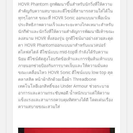
HOVR Phantom
ถูกพัฒนาขึ้นสำหรับนักวิ่งที่
ให้ความ
สำคัญกับความสบายและดี
ไซน์ที่สามารถสวมใส่ได้ใน
ทุ
กๆโอกาส ขณะที่
HOVR Sonic
ออกแบบมาเพื่อเน้น
ประสิทธิ
ภาพความเร็
วและระยะทางไกลเหมาะสำหรับ
นักกี
ฬาและนักวิ่งที่ให้ความสำคั
ญการพัฒนาฝีเท้าขณะ
ลงสนาม
HOVR
ทั้งสองรุ่น ถูกดีไซน์มาอย่างสวยสะดุด
ตา
HOVR Phantom
ออกแบบมาสำหรับแนวสปอร์
ตไลฟสไตล์ ดีไซน์แบบ
mid-top
ที่ กำลังได้รับความ
นิยม ดีไซน์ตัดสูงโอบรัดข้อเท้
าและการหุ้มส้นเท้าแบบ
ภายนอกช่
วยป้องกันการบาดเจ็บและให้
ความมั่นคง
ขณะเคลื่อนไหว
HOVR Sonic
ดีไซน์แบบ
low top
สุด
คลาสสิค หน้าผ้าถักด้วยเนื้อผ้า
Threadbone
เทคโนโลยีเอกสิทธิ์ของ
Under Armour
ช่วยระบาย
อาการและความกระชั
บพอดี
น้ำหนักเบาแต่ให้ความ
แข็
งแรงและสามารถควบคุมทิศทางได้ดี โดดเด่นเรื่อง
ความสบายขณะสวมใส่