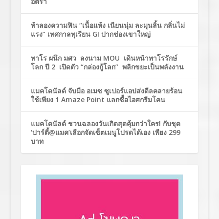
อัตรา
ท้าลองความฟิน “เนื้อแห้ง เนียนนุ่ม ละมุนลิ้น กลิ่นไม่
แรง” เทศกาลทุเรียน GI ปากช่องเขาใหญ่
ทาโร ผนึก มศว ลงนาม MOU เดินหน้าทาโรรักษ์
โลก ปี 2 เปิดตัว “กล่องกู้โลก” พลิกขยะเป็นพลังงาน
แมคโดนัลด์ จับมือ อเมซ ซูเปอร์แอปส่งดีลคลายร้อน
ใช้เพียง 1 Amaze Point แลกซื้อไอศกรีมโคน
แมคโดนัลด์ ชวนฉลองวันเกิดสุดคุ้มกว่าใคร! กับชุด
‘ปาร์ตี้@แมค’เลือกจัดเซ็ตเมนูโปรดได้เอง เพียง 299
บาท