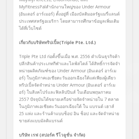
MyFitnessPal
สำนักงานใหญ่ของ
Under Armour
(
อันเดอร์ อาร์เมอร์) ตั้งอยู่ที่ เมืองบัลติมอลรัฐแมรี่แลนด์
ประเทศสหรัฐอเมริกา โดยสามารถศึกษาข้อมูลเพิ่มเติ
ม
ได้ที่เว็บไซด์
เกี่ยวกับบริษัททริปเปิ้ล
(
Triple Pte. Ltd.)
Triple Pte Ltd
ก่อตั้งขึ้นเมื่อ พ.ศ.
2556
ดำเนินธุรกิจค้า
ปลีกสินค้
าประเภทกีฬาและไลฟ์สไตล์ ได้สิทธิ์การจัดจำ
หน่ายผลิตภั
ณฑ์ของ
Under Armour (
อันเดอร์ อาร์เม
อร์
)
ในภูมิภาคเอเชียตะวันออกเฉี
ยงใต้แต่เพียงผู้เดียว
ทริปเปิ้ล
จัดจำหน่าย
Under Armour (
อันเดอร์ อาร์เม
อร์
)
ในสิงคโปร์และฟิลลิปปินส์ ในเดือนพฤษภาคม
2557
ปัจจุบันได้ขยายเครือข่ายจั
ดจำหน่ายใน
7
ตลาด
ในภูมิภาคเอเชียตะวันออกเฉี
ยงใต้ ใน แบรนด์ เฮาส์
25
แห่ง และร้านค้าแบบช็อป อิน ช็อป และจัดจำหน่าย
ขายส่งแบบมัลติ
แบรนด์
บริษัท เรฟ (สปอร์ต รีโวลูชั่น จำกัด)