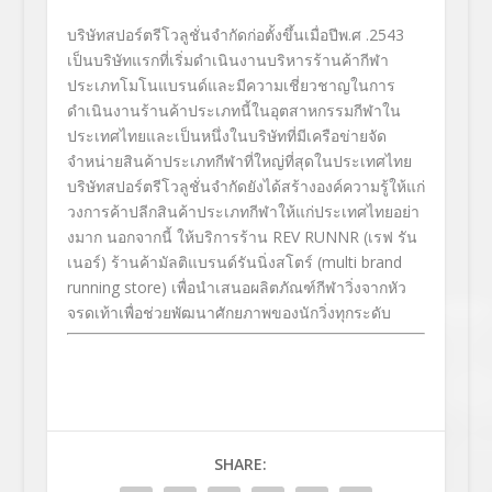
บริษัทสปอร์ตรีโวลูชั่นจำกัดก่
อตั้งขึ้นเมื่อปีพ
.
ศ
.
2543
เป็นบริษัทแรกที่เริ่มดำเนิ
นงานบริหารร้านค้ากี
ฬา
ประเภทโมโนแบรนด์และมีความเชี่
ยวชาญในการ
ดำเนินงานร้านค้
าประเภทนี้ในอุตสาหกรรมกี
ฬาใน
ประเทศไทยและเป็นหนึ่งในบริ
ษัทที่มีเครือข่ายจัด
จำหน่ายสิ
นค้าประเภทกีฬาที่ใหญ่ที่สุ
ดในประเทศไทย
บริษัทสปอร์ตรีโวลู
ชั่นจำกัดยังได้สร้างองค์ความรู้
ให้แก่
วงการค้าปลีกสินค้
าประเภทกีฬาให้แก่ประเทศไทยอย่
า
งมาก นอกจากนี้ ให้บริการร้าน
REV RUNNR
(เรฟ รัน
เนอร์) ร้านค้ามัลติแบรนด์รันนิ่งสโตร์
(
multi brand
running store)
เพื่อนำเสนอผลิตภัณฑ์กีฬาวิ่
งจากหัว
จรดเท้าเพื่อช่วยพัฒนาศั
กยภาพของนักวิ่งทุกระดับ
SHARE: