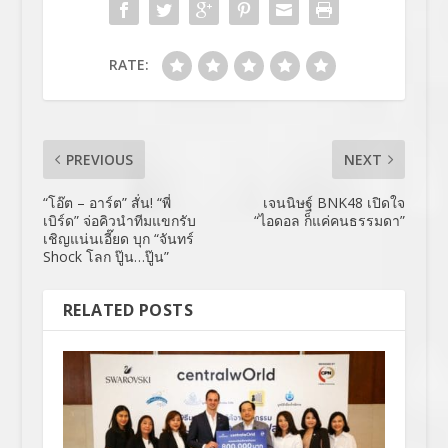
RATE:
PREVIOUS
NEXT
“โอ๊ต – อาร์ต” สั่น! “พี่
เจนนิษฐ์ BNK48 เปิดใจ
เบิร์ด” จ่อคิวนำทีมแขกรับ
“ไอดอล ก็แค่คนธรรมดา”
เชิญแน่นเอี๊ยด บุก “จันทร์
Shock โลก ปู๊น…ปู๊น”
RELATED POSTS