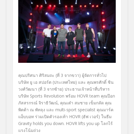
คุณปริศนา ศิริสมถะ (ที่ 3 จากขวา) ผู้จัดการทั่วไป
บริษัท ยู เอ สปอร์ต (ประเทศไทย) และ
คุณพรศักดิ์ ชิน
วงศ์วัฒนา (ที่ 3 จากซ้าย) ประธานเจ้าหน้าที่บริหาร
บริษัท
Sports Revolution
พร้อม
HOVR team
คุณป๊อก
ภัสสรกรณ์ จิราธิวัฒน์
,
คุณเต๋า สมชาย เข็มกลัด คุณ
พิตต้า ณ พัทลุง และ
multi-sport specialist
คุณมาร์ค
แอ็บบอท
ร่วมเปิดตัวรองเท้า
HOVR
(ฮัฟ เวอร์)
ในธีม
Gravity holds you down. HOVR lifts you up
โลกไร้
แรงโน้มถ่วง