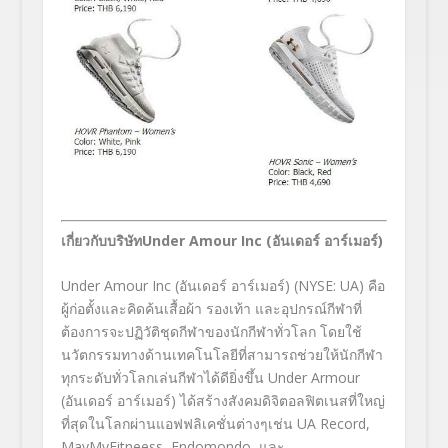
เกี่ยวกับบริษัท
Under Amour Inc (
อันเดอร์ อาร์เมอร์)
Under Amour Inc (
อันเดอร์ อาร์เมอร์) (
NYSE: UA)
คือ
ผู้ก่อตั้งและคิดค้นเสื้อผ้า รองเท้า และอุปกรณ์กีฬาที่
ต้องการจะปฏิ
วัติชุดกีฬาของนักกีฬาทั่วโลก โดยใช้
นวัตกรรมทางด้านเทคโนโลยี
ที่สามารถช่วยให้นักกีฬา
ทุกระดั
บทั่วโลกเล่นกีฬาได้ดียิ่งขึ้น
Under Armour
(
อันเดอร์ อาร์เมอร์) ได้สร้างสังคมดิจิตอลฟิตเนสที่
ใหญ่
ที่สุดในโลกผ่านแอฟฟลิเคชั่
นต่างๆเช่น
UA Record,
MayMyFitneess, Endomondo,
และ