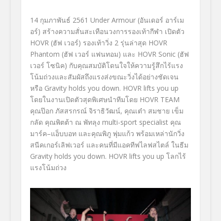
14
กุมภาพันธ์
2561
Under Armour (
อันเดอร์ อาร์เม
อร์
)
สร้างความสั่นสะเทื
อนวงการรองเท้ากีฬา เปิดตัว
HOVR
(ฮัฟ เวอร์) รองเท้าวิ่ง 2 รุ่นล่าสุด
HOVR
Phantom
(ฮัฟ เวอร์ แฟนทอม) และ
HOVR Sonic
(ฮัฟ
เวอร์ โซนิค) กับคุณสมบัติโดนใจให้ความรู้สึ
กไร้แรง
โน้มถ่วงและสัมผัสถึ
งแรงส่งขณะวิ่งได้อย่างชัดเจน
หรือ
Gravity holds you down. HOVR lifts you up
โดยในงานเปิดตัวสุดพิเศษนำที
มโดย
HOVR TEAM
คุณป๊อก ภัสสรกรณ์ จิราธิวัฒน์
,
คุณเต๋า สมชาย เข็ม
กลัด คุณพิตต้า ณ พัทลุง
multi-sport specialist
คุณ
มาร์ค
–
แอ็บบอท และคุณพิภู พุ่มแก้ว พร้อมเหล่านักวิ่ง
สนีคเกอร์เลิฟเวอร์ และคนที่มีแอคทีฟไลฟสไตล์
ในธีม
Gravity holds you down. HOVR lifts you up
โลกไร้
แรงโน้มถ่วง