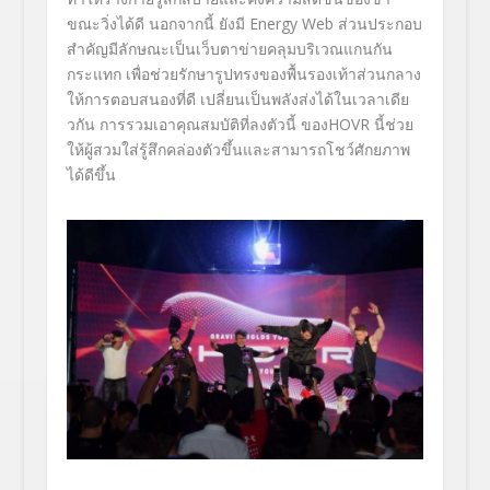
ขณะวิ่
งได้ดี นอกจากนี้ ยังมี
Energy Web
ส่วนประกอบ
สำคัญมีลักษณะเป็นเว็
บตาข่ายคลุมบริเวณแกนกัน
กระแทก เพื่อช่วยรักษารูปทรงของพื้
นรองเท้าส่วนกลาง
ให้การตอบสนองที่ดี เปลี่ยนเป็นพลังส่งได้ในเวลาเดี
ย
วกัน การรวมเอาคุณสมบัติที่ลงตัวนี้ ของ
HOVR
นี้ช่วย
ให้ผู้สวมใส่รู้สึกคล่
องตัวขึ้นและสามารถโชว์ศั
กยภาพ
ได้ดีขึ้น