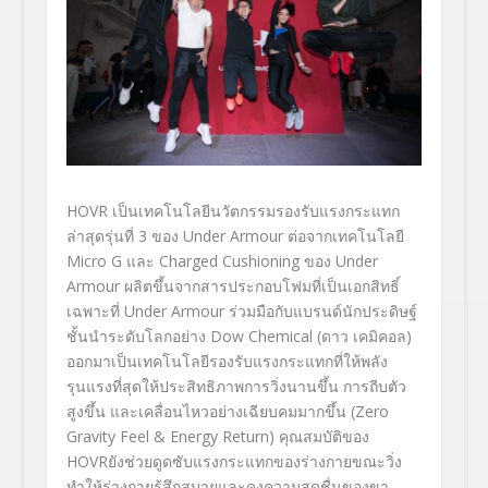
HOVR
เป็นเทคโนโลยีนวัตกรรมรองรั
บแรงกระแทก
ล่าสุดรุ่นที่
3
ของ
Under Armour
ต่อจากเทคโนโลยี
Micro G
และ
Charged Cushioning
ของ
Under
Armour
ผลิตขึ้นจากสารประกอบโฟมที่เป็
นเอกสิทธิ์
เฉพาะที่
Under Armour
ร่วมมือกับแบรนด์นักประดิษฐ์
ชั้
นนำระดับโลกอย่าง
Dow Chemical (
ดาว เคมิคอล)
ออกมาเป็นเทคโนโลยีรองรั
บแรงกระแทกที่ให้พลัง
รุนแรงที่
สุดให้ประสิทธิภาพการวิ่งนานขึ้
น การถีบตัว
สูงขึ้น และเคลื่อนไหวอย่างเฉียบคมมากขึ้
น
(Zero
Gravity Feel & Energy Return)
คุณสมบัติของ
HOVR
ยังช่วยดูดซับแรงกระแทกของร่
างกายขณะวิ่ง
ทำให้ร่างกายรู้สึ
กสบายและคงความสดชื่นของขา