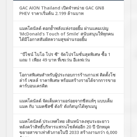
GAC AION Thailand เปิดจำหน่าย GAC GN8
PHEV ราคาเริ่มต้น 2.199 ล้านบาท
แมคโดนัลด์ ตอกย้ำพลังแห่งรอยยิ้ม ผ่านแคมเปญ
‘McDonald’s Touch of Smile’ สนับสนุนให้ทุกคน
ได้มีโอกาสสัมผัสความสุขผ่านรอยยิ้ม
“บีไชน์ ไบโอ โปร ซี” จัดโปรโมชั่นสุดพิเศษ ซื้อ 1
แถม 1 เพียง 49 บาท ที่เซเว่น อีเลฟเว่น
โอกาสพิเศษสำหรับผู้ประกอบการร้านกาแฟ ติดตั้งโซ
ล่าร์ เซลล์ ราคาพิเศษ พร้อมสร้างรายได้จากการขาย
คาร์บอนเครดิต
แมคโดนัลด์ จัดเต็มความอร่อยจากชีสแท้ๆ แบบเต็ม
แมค กับ ‘แมคชีสซี่ ดังก์’ ดังก์สนุกได้ทุกเมนู
แมคโดนัลด์ ประเทศไทย เดินหน้าลงทุนระยะยาว
หลังคว้าสิทธิ์บริหารแฟรนไชส์ต่ออีก 20 ปี ปักหมุด
ขยายสาขาเท่าตัวภายในปี 2033 สร้างงานกว่า 6,000