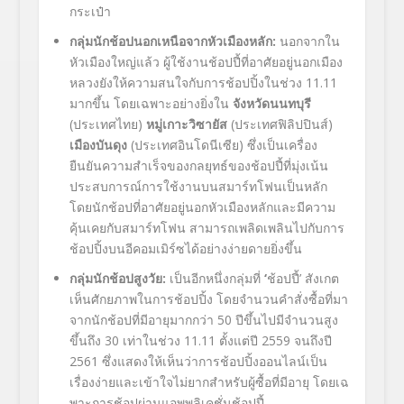
กระเป๋า
กลุ่มนักช้อปนอกเหนือจากหัวเมืองหลัก
:
นอกจากใน
หัวเมืองใหญ่แล้ว ผู้ใช้งานช้อปปี้ที่อาศัยอยู่นอกเมือง
หลวงยังให้ความสนใจกับการช้อปปิ้งในช่วง
11.11
มากขึ้น โดยเฉพาะอย่างยิ่งใน
จังหวัดนนทบุรี
(ประเทศไทย)
หมู่เกาะวิซายัส
(ประเทศฟิลิปปินส์)
เมืองบันดุง
(ประเทศอินโดนีเซีย)
ซึ่งเป็นเครื่อง
ยืนยันความสำเร็จของกลยุทธ์ของช้อปปี้ที่มุ่งเน้น
ประสบการณ์การใช้งานบนสมาร์ทโฟนเป็นหลัก
โดยนักช้อปที่อาศัยอยู่นอกหัวเมืองหลักและมีความ
คุ้นเคยกับสมาร์ทโฟน สามารถเพลิดเพลินไปกับการ
ช้อปปิ้งบนอีคอมเมิร์ซได้อย่างง่ายดายยิ่งขึ้น
กลุ่มนักช้อปสูงวัย
:
เป็นอีกหนึ่งกลุ่มที่
‘
ช้อปปี้’
สังเกต
เห็นศักยภาพในการช้อปปิ้ง โดยจำนวนคำสั่งซื้อที่มา
จากนักช้อปที่มีอายุมากกว่า
50
ปีขึ้นไปมีจำนวนสูง
ขึ้นถึง
30
เท่าในช่วง
11.11
ตั้งแต่ปี
2559
จนถึงปี
2561
ซึ่งแสดงให้เห็นว่าการช้อปปิ้งออนไลน์เป็น
เรื่องง่ายและเข้าใจไม่ยากสำหรับผู้ซื้อที่มีอายุ โดยเฉ
พาะการช้อปผ่านแอพพลิเคชั่นช้อปปี้