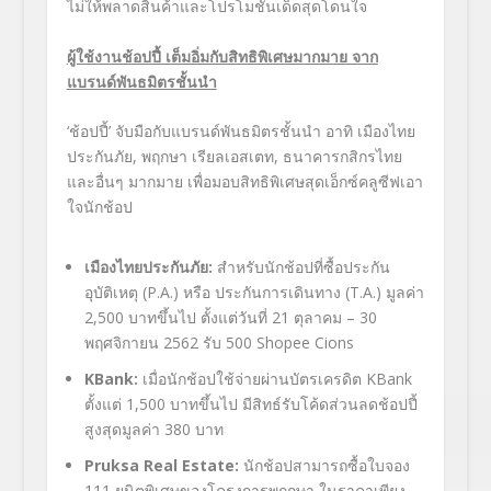
ไม่ให้พลาดสินค้าและโปรโมชั่นเด็ดสุดโดนใจ
ผู้ใช้งานช้อปปี้ เต็มอิ่มกับสิทธิพิเศษมากมาย จาก
แบรนด์พันธมิตรชั้นนำ
‘ช้อปปี้’
จับมือกับแบรนด์พันธมิตรชั้นนำ อาทิ เมืองไทย
ประกันภัย,
พฤกษา เรียลเอสเตท,
ธนาคารกสิกรไทย
และอื่นๆ มากมาย เพื่อมอบสิทธิพิเศษสุดเอ็กซ์คลูซีฟเอา
ใจนักช้อป
เมืองไทยประกันภัย
:
สำหรับนักช้อปที่ซื้อประกัน
อุบัติเหตุ
(P.A.)
หรือ ประกันการเดินทาง
(T.A.)
มูลค่า
2,500
บาทขึ้นไป ตั้งแต่วันที่
21
ตุลาคม
– 30
พฤศจิกายน
2562
รับ
500 Shopee Cions
KBank:
เมื่อนักช้อปใช้จ่ายผ่านบัตรเครดิต
KBank
ตั้งแต่
1,500
บาทขึ้นไป มีสิทธ์รับโค้ดส่วนลดช้อปปี้
สูงสุดมูลค่า
380
บาท
Pruksa Real Estate:
นักช้อปสามารถซื้อใบจอง
111
ยูนิตพิเศษของโครงการพฤกษา ในราคาเพียง