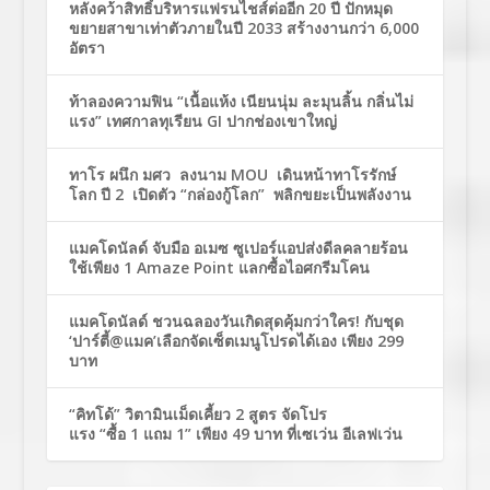
หลังคว้าสิทธิ์บริหารแฟรนไชส์ต่ออีก 20 ปี ปักหมุด
ขยายสาขาเท่าตัวภายในปี 2033 สร้างงานกว่า 6,000
อัตรา
ท้าลองความฟิน “เนื้อแห้ง เนียนนุ่ม ละมุนลิ้น กลิ่นไม่
แรง” เทศกาลทุเรียน GI ปากช่องเขาใหญ่
ทาโร ผนึก มศว ลงนาม MOU เดินหน้าทาโรรักษ์
โลก ปี 2 เปิดตัว “กล่องกู้โลก” พลิกขยะเป็นพลังงาน
แมคโดนัลด์ จับมือ อเมซ ซูเปอร์แอปส่งดีลคลายร้อน
ใช้เพียง 1 Amaze Point แลกซื้อไอศกรีมโคน
แมคโดนัลด์ ชวนฉลองวันเกิดสุดคุ้มกว่าใคร! กับชุด
‘ปาร์ตี้@แมค’เลือกจัดเซ็ตเมนูโปรดได้เอง เพียง 299
บาท
“คิทโด้” วิตามินเม็ดเคี้ยว 2 สูตร จัดโปร
แรง “ซื้อ 1 แถม 1” เพียง 49 บาท ที่เซเว่น อีเลฟเว่น