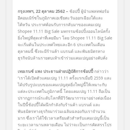
กรุงเทพฯ
, 22
ตุลาคม
2562 –
ช้อปปี้ ผู้นำแพลทฟอร์ม
อีคอมเมิร์ซในภูมิภาคเอเชียตะวันออกเฉียงใต้และ
ไต้หวัน ประกาศต้อนรับการกลับมาของแคมเปญ
Shopee 11.11 Big Sale
มหกรรมช้อปปิ้งออนไลน์ครั้ง
ยิ่งใหญ่ที่สุดเท่าที่เคยมีมา โดย
Shopee 11.11 Big Sale
จะเริ่มต้นในประเทศไทยและอีก
6
ประเทศในเดือน
ตุลาคมนี้ ซึ่งจะมีร้านค้า แบรนด์ และพันธมิตรทาง
ธุรกิจนับล้านรายตบเท้าเข้าร่วมแคมเปญอย่างคับคั่ง
เทอเรนซ์ แพง ประธานฝ่ายปฎิบัติการช้อปปี้
กล่าวว่า
“เราได้เปิดตัวแคมเปญ
11.11
ครั้งแรกเมื่อปี
2559
และ
ได้ปรับรูปแบบของแคมเปญสุดยิ่งใหญ่นี้ให้เหมาะกับ
แต่ละประเทศในภูมิภาคนี้ โดยแคมเปญ
11.11
ถือเป็น
ปรากฏการณ์ระดับโลกที่มีวิวัฒนาการมาอย่างต่อเนื่อง
ในปีนี้ช้อปปี้ได้ผนึกกำลังกับร้านค้า แบรนด์ และ
พันธมิตรทางธุรกิจมาร่วมเฉลิมฉลองกับเราจำนวน
มาก ซึ่งเราได้ใช้เวลาเตรียมตัวสำหรับแคมเปญนี้เป็น
ระยะเวลานานหลายเดือน ไม่ว่าจะเป็นการคัดสรรโปร