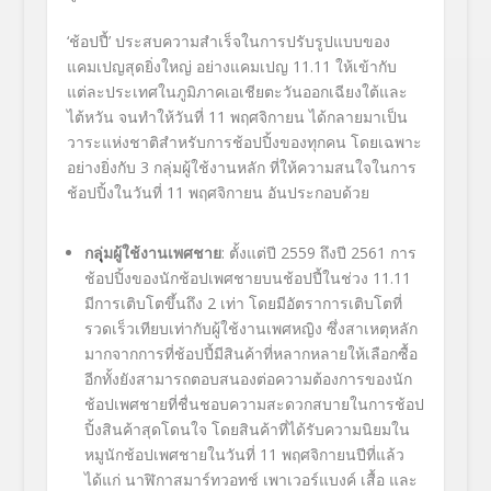
‘ช้อปปี้’
ประสบความสำเร็จในการปรับรูปแบบของ
แคมเปญสุดยิ่งใหญ่ อย่างแคมเปญ
11.11
ให้เข้ากับ
แต่ละประเทศในภูมิภาคเอเชียตะวันออกเฉียงใต้และ
ไต้หวัน จนทำให้วันที่
11
พฤศจิกายน ได้กลายมาเป็น
วาระแห่งชาติสำหรับการช้อปปิ้งของทุกคน โดยเฉพาะ
อย่างยิ่งกับ
3
กลุ่มผู้ใช้งานหลัก ที่ให้ความสนใจในการ
ช้อปปิ้งในวันที่
11
พฤศจิกายน อันประกอบด้วย
กลุุ่มผู้ใช้งานเพศชาย
:
ตั้งแต่ปี
2559
ถึงปี
2561
การ
ช้อปปิ้งของนักช้อปเพศชายบนช้อปปี้ในช่วง
11.11
มีการเติบโตขึ้นถึง
2
เท่า โดยมีอัตราการเติบโตที่
รวดเร็วเทียบเท่ากับผู้ใช้งานเพศหญิง ซึ่งสาเหตุหลัก
มากจากการที่ช้อปปี้มีสินค้าที่หลากหลายให้เลือกซื้อ
อีกทั้งยังสามารถตอบสนองต่อความต้องการของนัก
ช้อปเพศชายที่ชื่นชอบความสะดวกสบายในการช้อป
ปิ้งสินค้าสุดโดนใจ โดยสินค้าที่ได้รับความนิยมใน
หมูนักช้อปเพศชายในวันที่
11
พฤศจิกายนปีที่แล้ว
ได้แก่ นาฬิกาสมาร์ทวอทช์ เพาเวอร์แบงค์ เสื้อ และ