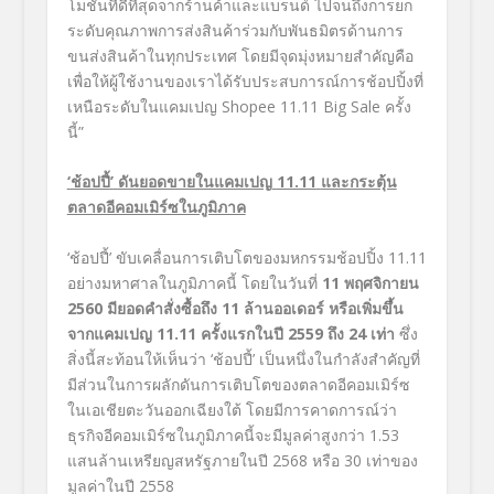
โมชั่นที่ดีที่สุดจากร้านค้าและแบรนด์ ไปจนถึงการยก
ระดับคุณภาพการส่งสินค้าร่วมกับพันธมิตรด้านการ
ขนส่งสินค้าในทุกประเทศ โดยมีจุดมุ่งหมายสำคัญคือ
เพื่อให้ผู้ใช้งานของเราได้รับประสบการณ์การช้อปปิ้งที่
เหนือระดับในแคมเปญ
Shopee 11.11 Big Sale
ครั้ง
นี้”
‘
ช้อปปี้
’
ดันยอดขายในแคมเปญ
11.11
และกระตุ้น
ตลาดอีคอมเมิร์ซในภูมิภาค
‘ช้อปปี้’
ขับเคลื่อนการเติบโตของมหกรรมช้อปปิ้ง
11.11
อย่างมหาศาลในภูมิภาคนี้ โดยในวันที่
11
พฤศจิกายน
2560
มียอดคำสั่งซื้อถึง
11
ล้านออเดอร์ หรือเพิ่มขึ้น
จากแคมเปญ
11.11
ครั้งแรกในปี
2559
ถึง
24
เท่า
ซึ่ง
สิ่งนี้สะท้อนให้เห็นว่า
‘ช้อปปี้’
เป็นหนึ่งในกำลังสำคัญที่
มีส่วนในการผลักดันการเติบโตของตลาดอีคอมเมิร์ซ
ในเอเชียตะวันออกเฉียงใต้ โดยมีการคาดการณ์ว่า
ธุรกิจอีคอมเมิร์ซในภูมิภาคนี้จะมีมูลค่าสูงกว่า
1.53
แสนล้านเหรียญสหรัฐภายในปี
2568
หรือ
30
เท่าของ
มูลค่าในปี
2558