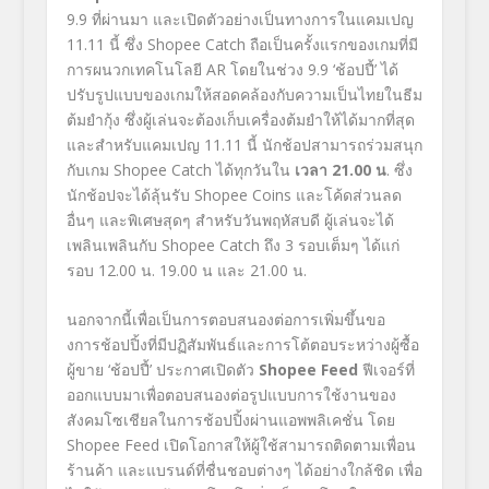
9.9
ที่ผ่านมา และเปิดตัวอย่างเป็นทางการในแคมเปญ
11.11
นี้ ซึ่ง
Shopee Catch
ถือเป็นครั้งแรกของเกมที่มี
การผนวกเทคโนโลยี
AR
โดยในช่วง
9.9 ‘ช้อปปี้’
ได้
ปรับรูปแบบของเกมให้สอดคล้องกับความเป็นไทยในธีม
ต้มยำกุ้ง ซึ่งผู้เล่นจะต้องเก็บเครื่องต้มยำให้ได้มากที่สุด
และสำหรับแคมเปญ
11.11
นี้ นักช้อปสามารถร่วมสนุก
กับเกม
Shopee Catch
ได้ทุกวันใน
เวลา
21.00
น
.
ซึ่ง
นักช้อปจะได้ลุ้นรับ
Shopee Coins
และโค้ดส่วนลด
อื่นๆ และพิเศษสุดๆ สำหรับวันพฤหัสบดี ผู้เล่นจะได้
เพลินเพลินกับ
Shopee Catch
ถึง
3
รอบเต็มๆ ได้แก่
รอบ
12.00
น. 19.00
น และ
21.00
น.
นอกจากนี้เพื่อเป็นการตอบสนองต่อการเพิ่มขึ้นขอ
งการช้อปปิ้งที่มีปฏิสัมพันธ์และการโต้ตอบระหว่างผู้ซื้อ
ผู้ขาย
‘ช้อปปี้’
ประกาศเปิดตัว
Shopee Feed
ฟีเจอร์ที่
ออกแบบมาเพื่อตอบสนองต่อรูปแบบการใช้งานของ
สังคมโซเชียลในการช้อปปิ้งผ่านแอพพลิเคชั่น โดย
Shopee Feed
เปิดโอกาสให้ผู้ใช้สามารถติดตามเพื่อน
ร้านค้า และแบรนด์ที่ชื่นชอบต่างๆ ได้อย่างใกล้ชิด เพื่อ