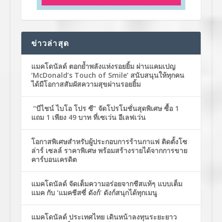
ข่าวล่าสุด
แมคโดนัลด์ ตอกย้ำพลังแห่งรอยยิ้ม ผ่านแคมเปญ
‘McDonald’s Touch of Smile’ สนับสนุนให้ทุกคน
ได้มีโอกาสสัมผัสความสุขผ่านรอยยิ้ม
“บีไชน์ ไบโอ โปร ซี” จัดโปรโมชั่นสุดพิเศษ ซื้อ 1
แถม 1 เพียง 49 บาท ที่เซเว่น อีเลฟเว่น
โอกาสพิเศษสำหรับผู้ประกอบการร้านกาแฟ ติดตั้งโซ
ล่าร์ เซลล์ ราคาพิเศษ พร้อมสร้างรายได้จากการขาย
คาร์บอนเครดิต
แมคโดนัลด์ จัดเต็มความอร่อยจากชีสแท้ๆ แบบเต็ม
แมค กับ ‘แมคชีสซี่ ดังก์’ ดังก์สนุกได้ทุกเมนู
แมคโดนัลด์ ประเทศไทย เดินหน้าลงทุนระยะยาว