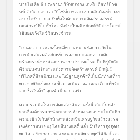
นายไมเคิล ลี ประธานบริษัทฮ่องกง เอเชีย ดิสทริบิวชั่
นท์ จำกัด กล่าวว่า “ดี
ไซน์การออกแบบผลิตภัณฑ์ของฮ่
องกงได้รับกายอมรับทั้งในด้
านความคิดสร้างสรรค์
เอกลักษณ์ที่ไม่ซ้ำใคร ทั้งยังเป็นผลิตภัณฑ์ที่มี
ประโยชน์
ใช้สอยจริงในชีวิต
ประจำวัน”
“เรามองว่าประเทศไทยมี
ความหมาะสมอย่างยิ่
งใน
การนำเสนอผลิตภัณฑ์
การออกแบบและความ
คิด
สร้างสรรค์ของฮ่องกง เพราะประเทศไทยเป็นที่รู้จักกั
น
ดีว่าเป็นศูนย์กลางแห่ง
ความคิดสร้างสรรค์ มีกลุ่มผู้
บริโภคที่มีรสนิยม และยังมีฐานลูกค้าที่เป็นนัก
ท่องเที่ยว
ต่างชาติที่แข็งแกร่ง ซึ่งต่างเดินทางมาท่องเที่ยวเพื่
อจับ
จ่ายซื้อ
สินค้า” คุณซันนี่กล่าวเสริม
ความร่วมมือในการจัดแสดงสินค้
าครั้งนี้ เกิดขึ้นหลัง
จากที่องค์การสภาพั
ฒนาการ
ค้าฮ่องกงลงนามในบันทึก
ความเข้
าใจกับสำนักงานส่งเสริมเศรษฐกิ
จสร้างสรรค์
(
องค์การมหาชน) โดยมีนางแครี่ หล่ำ ผู้บริหารสูงสุดเข
ตบริหารพิ
เศษฮ่องกง และนาย
สมคิด จาตุศรีพิทักษ์ รอง