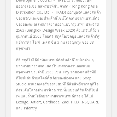
Development Council – HKTDC)
ร่วมกับบริษัท
ฮ่องกง เอเชีย ดิสทริบิวท์ชั่น จำกัด (Hong Kong Asia
Distribution Co., Ltd. – HKAD) ออกบูธจัดแสดงสินค้า
ของขวั
ญและของที่ระลึกดี
ไซน์โดดเด่นจากแบรนด์ดัง
ของฮ่
องกง ณ เทศกาลงานออกแบบกรุงเทพฯ ประจำปี
2563
(Bangkok Design Week 2020)
ตั้งแต่
วัน
นี้
ถึง 9
กุมภาพันธ์ 2563 โดยดีจี
สตูดิโอเปิดบูธแสดงสินค้าที่ศู
นย์การค้า โอ.พี. เพลส ชั้น 3 ถน เจริญกรุง ซอย
38
กรุงเทพฯ
ดีจี สตูดิโอได้นำทัพแบรนด์ดังสินค้
าดีไซน์เก๋ต่าง ๆ
มากมายมาร่วมจัดแสดงในเทศกาลงานออกแบบ
กรุงเทพฯ ประจำปี 2563 เช่น Tiny รถของเล่นจิ๋วที่มี
ดีไซน์เด่นด้วยสไตล์ดั้งเดิมของฮ่องกง และ Soap
Studio คาแรคเตอร์ของสะสมที่ได้ลิขสิ
ทธิ์จากสตูดิโอ
ดังระดับโลกอย่างมาร์
เวล รวมทั้งแบรนด์สินค้าดีไซน์
เท่ และล้ำสมัยอีกมากมายจากแบรนด์ต่าง ๆ ได้แก่
Lexngo, Artiart, Cardhoda, Zaci, H.I.D. ,NSQUARE
และ Infantry