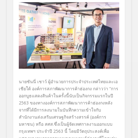
นายซันนี่ เชาว์ ผู้
อำนวยการประจำประเทศไทยและเอ
เชี
ยใต้ องค์การสภาพัฒนาการค้า
ฮ่องกง กล่าวว่า “การ
ออกบูธแสดงสินค้าในครั้งนี้
นับเป็นกิจกรรมแรกในปี
2563 ของ
ทางองค์การสภาพัฒนาการค้าฮ่
องกงหลัง
จากที่ได้มี
การลงนามในบันทึกความเข้าใจกับ
สำนักงานส่งเสริมเศรษฐกิจสร้
างสรรค์ (องค์การ
มหาชน) หรือ สศส.ซึ่งเป็นผู้จัด
เทศกาลงานออกแบบ
กรุงเทพฯ ประจำปี 2563 นี้ โดยมีวัตถุประสงค์เพื่
อ