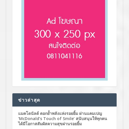
ข่าวล่าสุด
แมคโดนัลด์ ตอกย้ำพลังแห่งรอยยิ้ม ผ่านแคมเปญ
‘McDonald’s Touch of Smile’ สนับสนุนให้ทุกคน
ได้มีโอกาสสัมผัสความสุขผ่านรอยยิ้ม