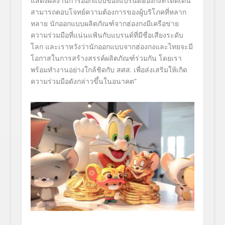
แสดงผลงานการ
ออกแบบของแบรนด์ฮ่องกงที่โดดเด่
น
สามารถตอบโจทย์ความต้องการของผู้
บริโภคที่หลาก
หลาย นักออกแบบผลิตภัณฑ์จากฮ่องกงมี
เครือข่าย
ความร่วมมือที่แน่นแฟ้
นกับแบรนด์
ที่มีชื่อเสียงระดับ
โลก และเราหวังว่านักออกแบบจากฮ่
องกงและไทยจะมี
โอกาสในการ
สร้างสรรค์ผลิตภัณฑ์ร่วมกัน โดยเรา
พร้อมทำงานอย่างใกล้ชิดกั
บ สศส. เพื่อส่ง
เสริมให้เกิด
ความร่วมมือดังกล่
าวขึ้นในอนาคต”