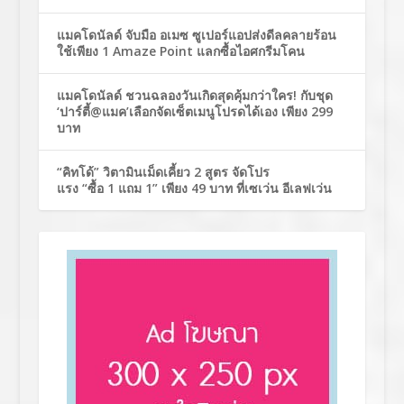
แมคโดนัลด์ จับมือ อเมซ ซูเปอร์แอปส่งดีลคลายร้อน
ใช้เพียง 1 Amaze Point แลกซื้อไอศกรีมโคน
แมคโดนัลด์ ชวนฉลองวันเกิดสุดคุ้มกว่าใคร! กับชุด
‘ปาร์ตี้@แมค’เลือกจัดเซ็ตเมนูโปรดได้เอง เพียง 299
บาท
“คิทโด้” วิตามินเม็ดเคี้ยว 2 สูตร จัดโปร
แรง “ซื้อ 1 แถม 1” เพียง 49 บาท ที่เซเว่น อีเลฟเว่น