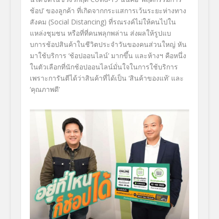
ช้อป
’
ของลูกค้า ที่เกิดจากกระแสการเว้นระยะห่
างทาง
สังคม
(
Social Distancing
)
ที่รณรงค์ไม่ให้คนไปใน
แหล่งชุ
มชน หรือที่ที่คนพลุกพล่าน ส่งผลให้รูปแบ
บการช้อปสินค้
าในชีวิตประจำวันของคนส่วนใหญ่ หัน
มาใช้บริการ
‘
ช้อปออนไลน์
’
มากขึ้น และห้างฯ คือหนึ่ง
ในตัวเลือกที่นักช้
อปออนไลน์มั่นใจในการใช้บริการ
เพราะการันตีได้ว่าสินค้าที่ได้
เป็น
‘
สินค้าของแท้
’
และ
‘
คุณภาพดี
’