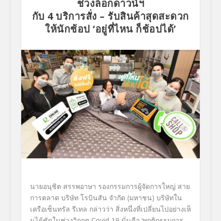
ช่วงล็อกดาวน์ฯ
กับ
4
บริการสั่ง – รับสินค้าสุดสะดวก
ให้นักช้อป
‘
อยู่ที่ไหน ก็ช้อปได้
’
นายอนุชิต สรรพอาษา รองกรรมการผู้จัดการใหญ่ สาย
การตลาด บริษัท โรบินสัน จำกัด (มหาชน)
บริษัทใน
เครือเซ็นทรัล รีเทล
กล่าวว่า
สิ่งหนึ่งที่เปลี่ยนไปอย่างเห็
นได้ชัดในช่วงวิกฤต
Covid-19
นั่นคือ
‘
พฤติกรรมการ