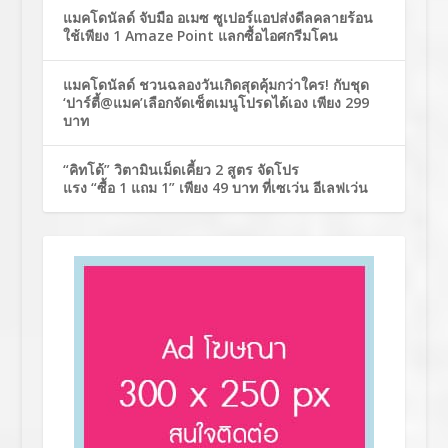
แมคโดนัลด์ จับมือ อเมซ ซูเปอร์แอปส่งดีลคลายร้อน
ใช้เพียง 1 Amaze Point แลกซื้อไอศกรีมโคน
แมคโดนัลด์ ชวนฉลองวันเกิดสุดคุ้มกว่าใคร! กับชุด
‘ปาร์ตี้@แมค’เลือกจัดเซ็ตเมนูโปรดได้เอง เพียง 299
บาท
“คิทโด้” วิตามินเม็ดเคี้ยว 2 สูตร จัดโปร
แรง “ซื้อ 1 แถม 1” เพียง 49 บาท ที่เซเว่น อีเลฟเว่น