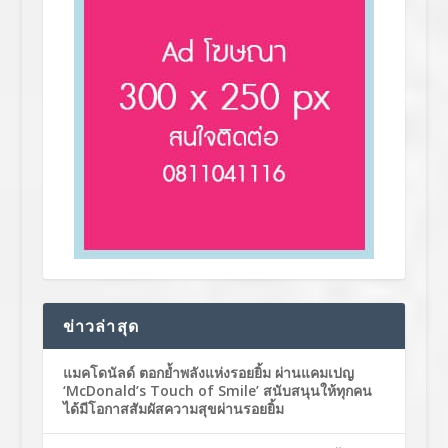
ข่าวล่าสุด
แมคโดนัลด์ ตอกย้ำพลังแห่งรอยยิ้ม ผ่านแคมเปญ
‘McDonald’s Touch of Smile’ สนับสนุนให้ทุกคน
ได้มีโอกาสสัมผัสความสุขผ่านรอยยิ้ม