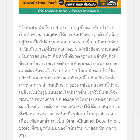
“
โรบินสัน มั่นใจว่า 4 บริการ
‘
อยู่ที่ไหน ก็ช้อปได้
’
จะ
เป็นตัวช่วยสำคัญที่ทำให้
การช้อปปิ้งของลูกค้าเมื่อต้
อง
อยู่บ้านเป็นไปด้วยความสะดวก รวดเร็ว เสมือนยกห้าง
โรบินสันมาอยู่ที่
บ้านคุณ โดยเราคำนึงถึงความปลอดภั
ยในการส่งและรับสินค้าที่ได้
มาตรฐานป็นสำคัญด้วย
ซึ่งเราเชื่อว่าจะช่วยลดอั
ตราเสี่ยงของการแพร่ระบาด
และติ
ดเชื้อของไวรัส
Covid-19
ให้แก่นักช้อปได้เป็น
อย่างดี และสามารถก้าวผ่านวิกฤตนี้ไปด้
วยกัน อีกทั้ง
เราคาดการณ์ว่าพฤติ
กรรมของนักช้อปหลังจากนี้น่
าจะ
เปลี่ยนไปในรูปแบบออนไลน์
มากขึ้น เราจึงมีแผนที่จะ
พัฒนาช่
องทางการ
ช้อปดังกล่าวให้มีประสิทธิภาพ เพื่อ
ตอบโจทย์ความต้องการของนั
กช้อปให้ได้มากที่สุด รวม
ทั้งพัฒนาช่องทางการช้อปปิ้
งรูปแบบใหม่ๆ อย่างต่อ
เนื่อง เพื่อตอกย้ำการเป็น
Omni-Channel Department
Store
ที่สมบูรณ์แบบของโรบินสัน
”
นายอนุชิต กล่าว
สรุป