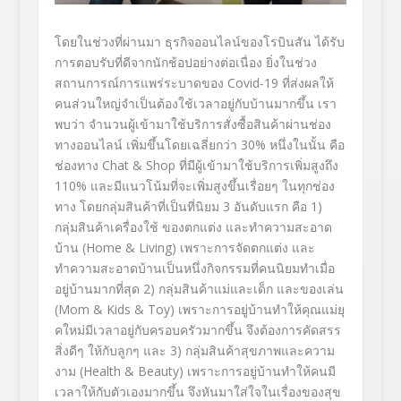
โดยในช่วงที่ผ่านมา
ธุรกิจออนไลน์ของโรบินสัน
ได้รับ
การตอบรับที่ดีจากนักช้
อปอย่างต่อเนื่อง ยิ่งในช่วง
สถานการณ์การแพร่
ระบาดของ
Covid-19
ที่ส่งผลให้
คนส่วนใหญ่จำเป็นต้
องใช้เวลาอยู่กับบ้านมากขึ้น เรา
พบว่า
จำนวนผู้เข้ามาใช้บริการสั่งซื้
อสินค้าผ่านช่อง
ทางออนไลน์
เพิ่มขึ้นโดยเฉลี่ยกว่า
30%
หนึ่งในนั้น คือ
ช่องทาง
Chat & Shop
ที่มีผู้เข้ามาใช้บริการเพิ่มสู
งถึง
110%
และมีแนวโน้มที่จะเพิ่มสูงขึ้
นเรื่อยๆ ในทุกช่อง
ทาง
โดย
กลุ่มสินค้าที่เป็นที่นิยม
3
อันดับแรก
คือ
1)
กลุ่มสินค้าเครื่องใช้ ของตกแต่ง และทำความสะอาด
บ้าน (
Home & Living
)
เพราะการจัดตกแต่ง และ
ทำความสะอาดบ้านเป็นหนึ่งกิ
จกรรมที่คนนิยมทำเมื่อ
อยู่บ้
านมากที่สุด
2)
กลุ่มสินค้าแม่และเด็ก และของเล่น
(
Mom & Kids & Toy
)
เพราะการอยู่บ้านทำให้คุณแม่ยุ
คใหม่มีเวลาอยู่กับครอบครั
วมากขึ้น จึงต้องการคัดสรร
สิ่งดีๆ ให้กับลูกๆ และ
3
)
กลุ่มสินค้าสุขภาพและความ
งาม (
Health & Beauty
)
เพราะการอยู่บ้านทำให้คนมี
เวลาให้กับตัวเองมากขึ้น จึงหันมาใส่ใจในเรื่องของสุ
ข