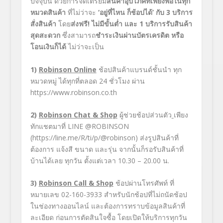
ปัจจุบัน ด้วยการจัดเตรียม
สินค้าอุปโภคที่เพียงพอในทุก
หมวดสินค้า
ที่ไม่ว่าจะ
‘
อยู่ที่ไหน ก็ช้อปได้
’
กับ 3 บริการ
สั่งสินค้า
โดย
ส่งฟรี
!
ไม่มีขั้นต่ำ และ 1 บริการรับสินค้า
สุดสะดวก
ซึ่งสามารถ
ชำระเงินผ่านบัตรเครดิต หรือ
โอนเงินก็ได้
ไม่ว่าจะเป็น
1)
Robinson Online
ช้อปสินค้าแบรนด์ชั้นนำ ทุก
หมวดหมู่ ได้ทุกที่ตลอด
24
ชั่วโมง ผ่าน
https://www.robinson.co.th
2)
Robinson Chat & Shop
ผู้ช่วยช้อปส่วนตัว
เพียง
ทักแชตมาที่
LINE @ROBINSON
(
https://line.me/R/ti/p/@robinson
)
ส่งรูปสินค้าที่
ต้องการ แจ้งสี ขนาด และรุ่น จากนั้นก็รอรับสินค้าที่
บ้านได้เลย ทุกวัน ตั้งแต่เวลา
10.30 – 20.00
น.
3)
Robinson Call & Shop
ช้อปผ่านโทรศัพท์ ที่
หมายเลข 02-160-3933 สำหรับนักช้อปที่ไม่ถนัดช้อป
ในช่องทางออนไลน์ และต้องการทราบข้อมูลสินค้าที่
ละเอียด ก่อนการตัดสินใจซื้อ โดยเปิดให้บริการทุกวัน