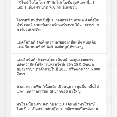
“บีไชน์ ไบโอ โปร ซี” จัดโปรโมชั่นสุดพิเศษ ซื้อ 1
แถม 1 เพียง 49 บาท ที่เซเว่น อีเลฟเว่น
โอกาสพิเศษสำหรับผู้ประกอบการร้านกาแฟ ติดตั้งโซ
ล่าร์ เซลล์ ราคาพิเศษ พร้อมสร้างรายได้จากการขาย
คาร์บอนเครดิต
แมคโดนัลด์ จัดเต็มความอร่อยจากชีสแท้ๆ แบบเต็ม
แมค กับ ‘แมคชีสซี่ ดังก์’ ดังก์สนุกได้ทุกเมนู
แมคโดนัลด์ ประเทศไทย เดินหน้าลงทุนระยะยาว
หลังคว้าสิทธิ์บริหารแฟรนไชส์ต่ออีก 20 ปี ปักหมุด
ขยายสาขาเท่าตัวภายในปี 2033 สร้างงานกว่า 6,000
อัตรา
ท้าลองความฟิน “เนื้อแห้ง เนียนนุ่ม ละมุนลิ้น กลิ่นไม่
แรง” เทศกาลทุเรียน GI ปากช่องเขาใหญ่
ทาโร ผนึก มศว ลงนาม MOU เดินหน้าทาโรรักษ์
โลก ปี 2 เปิดตัว “กล่องกู้โลก” พลิกขยะเป็นพลังงาน