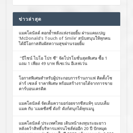
ข่าวล่าสุด
แมคโดนัลด์ ตอกย้ำพลังแห่งรอยยิ้ม ผ่านแคมเปญ
‘McDonald’s Touch of Smile’ สนับสนุนให้ทุกคน
ได้มีโอกาสสัมผัสความสุขผ่านรอยยิ้ม
“บีไชน์ ไบโอ โปร ซี” จัดโปรโมชั่นสุดพิเศษ ซื้อ 1
แถม 1 เพียง 49 บาท ที่เซเว่น อีเลฟเว่น
โอกาสพิเศษสำหรับผู้ประกอบการร้านกาแฟ ติดตั้งโซ
ล่าร์ เซลล์ ราคาพิเศษ พร้อมสร้างรายได้จากการขาย
คาร์บอนเครดิต
แมคโดนัลด์ จัดเต็มความอร่อยจากชีสแท้ๆ แบบเต็ม
แมค กับ ‘แมคชีสซี่ ดังก์’ ดังก์สนุกได้ทุกเมนู
แมคโดนัลด์ ประเทศไทย เดินหน้าลงทุนระยะยาว
หลังคว้าสิทธิ์บริหารแฟรนไชส์ต่ออีก 20 ปี ปักหมุด