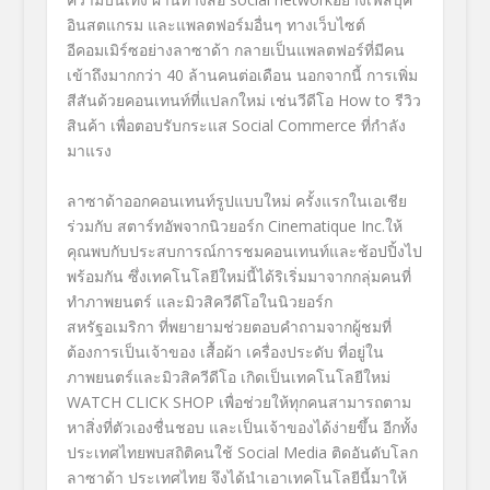
อินสตแกรม และแพลตฟอร์มอื่นๆ ทางเว็บไซต์
อีคอมเมิร์ซอย่างลาซาด้า กลายเป็นแพลตฟอร์ที่มีคน
เข้าถึงมากกว่า 40 ล้านคนต่อเดือน นอกจากนี้ การเพิ่ม
สีสันด้วยคอนเทนท์ที่แปลกใหม่ เช่นวีดีโอ How to รีวิว
สินค้า เพื่อตอบรับกระแส Social Commerce ที่กำลัง
มาแรง
ลาซาด้าออกคอนเทนท์รูปแบบใหม่ ครั้งแรกในเอเชีย
ร่วมกับ สตาร์ทอัพจากนิวยอร์ก Cinematique Inc.ให้
คุณพบกับประสบการณ์การชมคอนเทนท์และช้อปปิ้งไป
พร้อมกัน ซึ่งเทคโนโลยีใหม่นี้ได้ริเริ่มมาจากกลุ่มคนที่
ทำภาพยนตร์ และมิวสิควีดีโอในนิวยอร์ก
สหรัฐอเมริกา ที่พยายามช่วยตอบคำถามจากผู้ชมที่
ต้องการเป็นเจ้าของ เสื้อผ้า เครื่องประดับ ที่อยู่ใน
ภาพยนตร์และมิวสิควีดีโอ เกิดเป็นเทคโนโลยีใหม่
WATCH CLICK SHOP เพื่อช่วยให้ทุกคนสามารถตาม
หาสิ่งที่ตัวเองชื่นชอบ และเป็นเจ้าของได้ง่ายขึ้น อีกทั้ง
ประเทศไทยพบสถิติคนใช้ Social Media ติดอันดับโลก
ลาซาด้า ประเทศไทย จึงได้นำเอาเทคโนโลยีนี้มาให้