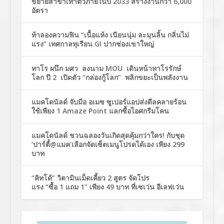
ขยายสาขาเท่าตัวภายในปี 2033 สร้างงานกว่า 6,000
อัตรา
ท้าลองความฟิน “เนื้อแห้ง เนียนนุ่ม ละมุนลิ้น กลิ่นไม่
แรง” เทศกาลทุเรียน GI ปากช่องเขาใหญ่
ทาโร ผนึก มศว ลงนาม MOU เดินหน้าทาโรรักษ์
โลก ปี 2 เปิดตัว “กล่องกู้โลก” พลิกขยะเป็นพลังงาน
แมคโดนัลด์ จับมือ อเมซ ซูเปอร์แอปส่งดีลคลายร้อน
ใช้เพียง 1 Amaze Point แลกซื้อไอศกรีมโคน
แมคโดนัลด์ ชวนฉลองวันเกิดสุดคุ้มกว่าใคร! กับชุด
‘ปาร์ตี้@แมค’เลือกจัดเซ็ตเมนูโปรดได้เอง เพียง 299
บาท
“คิทโด้” วิตามินเม็ดเคี้ยว 2 สูตร จัดโปร
แรง “ซื้อ 1 แถม 1” เพียง 49 บาท ที่เซเว่น อีเลฟเว่น