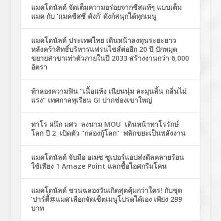
แมคโดนัลด์ จัดเต็มความอร่อยจากชีสแท้ๆ แบบเต็ม
แมค กับ ‘แมคชีสซี่ ดังก์’ ดังก์สนุกได้ทุกเมนู
แมคโดนัลด์ ประเทศไทย เดินหน้าลงทุนระยะยาว
หลังคว้าสิทธิ์บริหารแฟรนไชส์ต่ออีก 20 ปี ปักหมุด
ขยายสาขาเท่าตัวภายในปี 2033 สร้างงานกว่า 6,000
อัตรา
ท้าลองความฟิน “เนื้อแห้ง เนียนนุ่ม ละมุนลิ้น กลิ่นไม่
แรง” เทศกาลทุเรียน GI ปากช่องเขาใหญ่
ทาโร ผนึก มศว ลงนาม MOU เดินหน้าทาโรรักษ์
โลก ปี 2 เปิดตัว “กล่องกู้โลก” พลิกขยะเป็นพลังงาน
แมคโดนัลด์ จับมือ อเมซ ซูเปอร์แอปส่งดีลคลายร้อน
ใช้เพียง 1 Amaze Point แลกซื้อไอศกรีมโคน
แมคโดนัลด์ ชวนฉลองวันเกิดสุดคุ้มกว่าใคร! กับชุด
‘ปาร์ตี้@แมค’เลือกจัดเซ็ตเมนูโปรดได้เอง เพียง 299
บาท