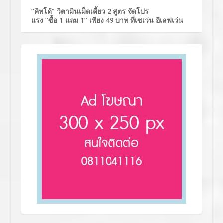
“คิทโด้” วิตามินเม็ดเคี้ยว 2 สูตร จัดโปร
แรง “ซื้อ 1 แถม 1” เพียง 49 บาท ที่เซเว่น อีเลฟเว่น