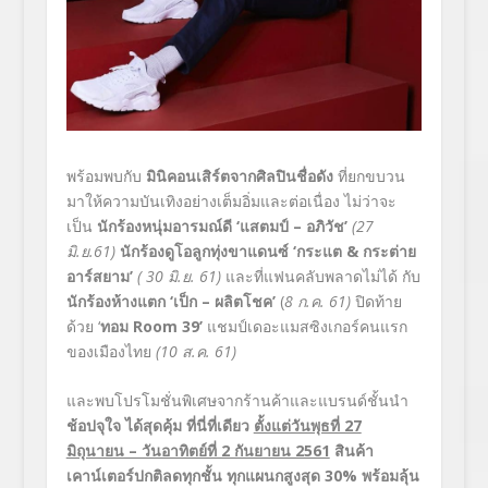
พร้อมพบกับ
มินิคอนเสิร์ตจากศิลปินชื่อดัง
ที่ยกขบวน
มาให้ความบันเทิงอย่างเต็มอิ่มและต่อเนื่อง ไม่ว่าจะ
เป็น
นักร้องหนุ่มอารมณ์ดี
‘แสตมป์ – อภิวัช’
(27
มิ.ย.61)
นักร้องดูโอลูกทุ่งขาแดนซ์
‘กระแต & กระต่าย
อาร์สยาม’
( 30 มิ.ย. 61)
และที่แฟนคลับพลาดไม่ได้ กับ
นักร้องห้างแตก
‘เป็ก – ผลิตโชค’
(
8 ก.ค. 61)
ปิดท้าย
ด้วย ‘
ทอม Room 39’
แชมป์เดอะแมสซิงเกอร์คนแรก
ของเมืองไทย
(10 ส.ค. 61)
และพบโปรโมชั่นพิเศษจากร้านค้าและแบรนด์ชั้นนำ
ช้อปจุใจ ได้สุดคุ้ม ที่นี่ที่เดียว
ตั้งแต่วันพุธที่ 27
มิถุนายน – วันอาทิตย์ที่ 2 กันยายน 2561
สินค้า
เคาน์เตอร์ปกติลดทุกชั้น ทุกแผนกสูงสุด 30% พร้อมลุ้น