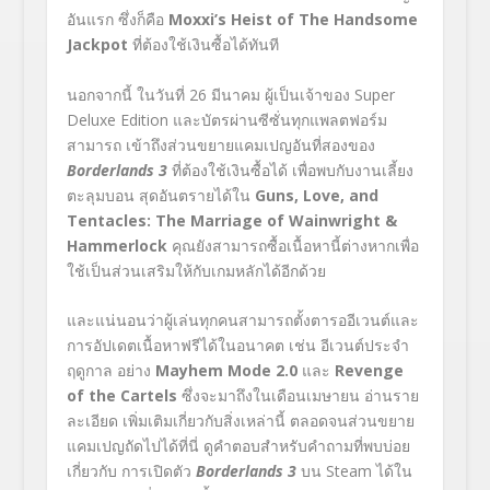
อันแรก ซึ่งก็คือ
Moxxi’s
Heist of The Handsome
Jackpot
ที่ต้องใช้เงินซื้อได้ทันที
นอกจากนี้ ในวันที่ 26 มีนาคม ผู้เป็นเจ้าของ
Super
Deluxe Edition
และบัตรผ่านซีซั่นทุกแพลตฟอร์ม
สามารถ เข้าถึงส่วนขยายแคมเปญอันที่สองของ
Borderlands
3
ที่ต้องใช้เงินซื้อได้ เพื่อพบกับงานเลี้ยง
ตะลุมบอน สุดอันตรายได้ใน
Guns,
Love, and
Tentacles: The Marriage of Wainwright
&
Hammerlock
คุณยังสามารถซื้อเนื้อหานี้ต่างหากเพื่อ
ใช้เป็นส่วนเสริมให้กับเกมหลักได้อีกด้วย
และแน่นอนว่าผู้เล่นทุกคนสามารถตั้งตารออีเวนต์และ
การอัปเดตเนื้อหาฟรีได้ในอนาคต เช่น อีเวนต์ประจำ
ฤดูกาล อย่าง
Mayhem Mode
2.0
และ
Revenge
of the Cartels
ซึ่งจะมาถึงในเดือนเมษายน อ่านราย
ละเอียด เพิ่มเติมเกี่ยวกับสิ่งเหล่านี้ ตลอดจนส่วนขยาย
แคมเปญถัดไปได้
ที่นี่
ดูคำตอบสำหรับคำถามที่พบบ่อย
เกี่ยวกับ การเปิดตัว
Borderlands
3
บน
Steam
ได้ใน