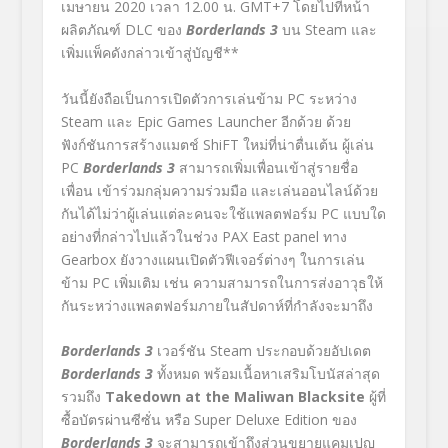
เมษายน 2020 เวลา 12.00 น.
GMT+
7 โดยไปที่หน้า
ผลิตภัณฑ์
DLC
ของ
Borderlands
3
บน
Steam
และ
เพิ่มแพ็คดังกล่าวเข้าสู่บัญชี**
วันนี้ยังถือเป็นการเปิดตัวการเล่นข้าม
PC
ระหว่าง
Steam
และ
Epic Games Launcher
อีกด้วย ด้วย
ฟังก์ชันการสร้างแมตช์
ShiFT
ใหม่ที่น่าตื่นเต้น ผู้เล่น
PC
Borderlands
3
สามารถเพิ่มเพื่อนเข้าสู่รายชื่อ
เพื่อน เข้าร่วมกลุ่มความร่วมมือ และเล่นออนไลน์ด้วย
กันได้ไม่ว่าผู้เล่นแต่ละคนจะใช้แพลตฟอร์ม
PC
แบบใด
อย่างที่กล่าวไปแล้วในช่วง
PAX East panel
ทาง
Gearbox
ยังวางแผนเปิดตัวฟีเจอร์ต่างๆ ในการเล่น
ข้าม
PC
เพิ่มเติม เช่น ความสามารถในการส่งอาวุธให้
กันระหว่างแพลตฟอร์มภายในสัปดาห์ที่กำลังจะมาถึง
Borderlands
3
เวอร์ชัน
Steam
ประกอบด้วยอัปเดต
Borderlands
3
ทั้งหมด พร้อมเนื้อหาเสริมโบนัสล่าสุด
รวมถึง
Takedown at the Maliwan
Blacksite
ผู้ที่
ซื้อ
บัตรผ่านซีซั่น
หรือ
Super Deluxe Edition
ของ
Borderlands
3
จะสามารถเข้าถึงส่วนขยายแคมเปญ