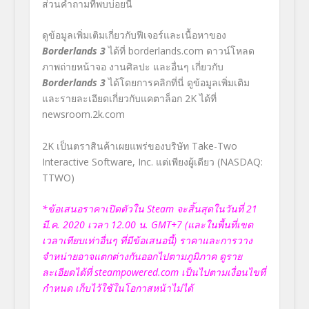
ส่วน
คำถามที่พบบ่อย
นี้
ดูข้อมูลเพิ่มเติมเกี่ยวกับฟีเจอร์และเนื้อหาของ
Borderlands
3
ได้ที่
borderlands.com
ดาวน์โหลด
ภาพถ่ายหน้าจอ งานศิลปะ และอื่นๆ เกี่ยวกับ
Borderlands
3
ได้โดยการ
คลิกที่นี่
ดูข้อมูลเพิ่มเติม
และรายละเอียดเกี่ยวกับแคตาล็อก 2K
ได้ที่
newsroom.
2
k.com
2K
เป็นตราสินค้าเผยแพร่ของบริษัท
Take-Two
Interactive
Software, Inc.
แต่เพียงผู้เดียว (
NASDAQ:
TTWO)
*ข้อเสนอราคาเปิดตัวใน
Steam จะสิ้นสุดในวันที่ 21
มี.ค. 2020 เวลา 12.00 น. GMT+7 (และในพื้นที่เขต
เวลาเทียบเท่าอื่นๆ ที่มีข้อเสนอนี้)
ราคาและการวาง
จำหน่ายอาจแตกต่างกันออกไปตามภูมิภาค ดูราย
ละเอียดได้ที่
steampowered.com
เป็นไปตามเงื่อนไขที่
กำหนด เก็บไว้ใช้ในโอกาสหน้าไม่ได้