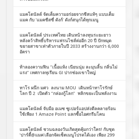
แมคโดนัลด์ จัดเต็มความอร่อยจากชีสแท้ๆ แบบเต็ม
แมค กับ ‘แมคชีสซี่ ดังก์’ ดังก์สนุกได้ทุกเมนู
แมคโดนัลด์ ประเทศไทย เดินหน้าลงทุนระยะยาว
หลังคว้าสิทธิ์บริหารแฟรนไชส์ต่ออีก 20 ปี ปักหมุด
ขยายสาขาเท่าตัวภายในปี 2033 สร้างงานกว่า 6,000
อัตรา
ท้าลองความฟิน “เนื้อแห้ง เนียนนุ่ม ละมุนลิ้น กลิ่นไม่
แรง” เทศกาลทุเรียน GI ปากช่องเขาใหญ่
ทาโร ผนึก มศว ลงนาม MOU เดินหน้าทาโรรักษ์
โลก ปี 2 เปิดตัว “กล่องกู้โลก” พลิกขยะเป็นพลังงาน
แมคโดนัลด์ จับมือ อเมซ ซูเปอร์แอปส่งดีลคลายร้อน
ใช้เพียง 1 Amaze Point แลกซื้อไอศกรีมโคน
แมคโดนัลด์ ชวนฉลองวันเกิดสุดคุ้มกว่าใคร! กับชุด
‘ปาร์ตี้@แมค’เลือกจัดเซ็ตเมนูโปรดได้เอง เพียง 299