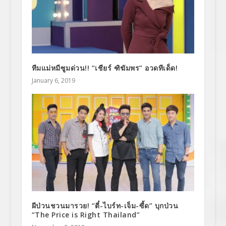
ทีมแม่หมีซูมด่วน!! “เชียร์ ฑิฆัมพร” อวดทีเด็ด!
January 6, 2019
ผีป่วนชวนมารวย! “ตี๋-ไบร์ท-เจ็ม-ซี้ด” บุกป่วน
“The Price is Right Thailand”