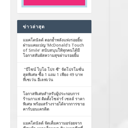
ข่าวล่าสุด
แมคโดนัลด์ ตอกย้ำพลังแห่งรอยยิ้ม
ผ่านแคมเปญ ‘McDonald’s Touch
of Smile’ สนับสนุนให้ทุกคนได้มี
โอกาสสัมผัสความสุขผ่านรอยยิ้ม
“บีไชน์ ไบโอ โปร ซี” จัดโปรโมชั่น
สุดพิเศษ ซื้อ 1 แถม 1 เพียง 49 บาท
ที่เซเว่น อีเลฟเว่น
โอกาสพิเศษสำหรับผู้ประกอบการ
ร้านกาแฟ ติดตั้งโซล่าร์ เซลล์ ราคา
พิเศษ พร้อมสร้างรายได้จากการขาย
คาร์บอนเครดิต
แมคโดนัลด์ จัดเต็มความอร่อยจาก