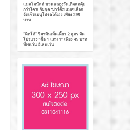
แมคโดนัลด์ ชวนฉลองวันเกิดสุดคุ้ม
กว่าใคร! กับชุด ‘ปาร์ตี้@แมค’เลือก
จัดเซ็ตเมนูโปรดได้เอง เพียง 299
บาท
“คิทโด้” วิตามินเม็ดเคี้ยว 2 สูตร จัด
โปรแรง “ซื้อ 1 แถม 1” เพียง 49 บาท
ที่เซเว่น อีเลฟเว่น