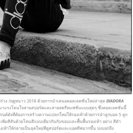
้ร่วง /ฤดูหนาว 2018 ด้วยการนำเสนอคอลเลคชั่นใหม่ล่าสุด
DIADORA
ทมที่มาแรงโดนใจสายสปอร์ตและสายสตรีทแฟชั่นแบบสุดๆ ซึ่งคอลเลคชั่นนี้
นด์ดังที่ต้องการสร้างความแปลกใหม่ให้รองเท้าด้วยการนำลูกบอล 5 ลูก
มสีสันด้วยโทนสีแบบเดียวกันกับขอบและพื้นพื้นรองเท้า อย่าง สีดำ
องเท้าให้กลายเป็นลุคใหม่ที่ดูสปอร์ตและแอคทีฟมากขึ้น บ่งบอกถึง