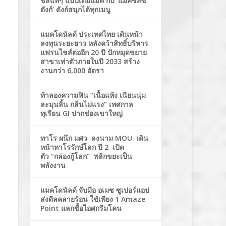
ชีสแท้ๆ แบบเต็มแมค กับ ‘แมคชีสซี่
ดังก์’ ดังก์สนุกได้ทุกเมนู
แมคโดนัลด์ ประเทศไทย เดินหน้า
ลงทุนระยะยาว หลังคว้าสิทธิ์บริหาร
แฟรนไชส์ต่ออีก 20 ปี ปักหมุดขยาย
สาขาเท่าตัวภายในปี 2033 สร้าง
งานกว่า 6,000 อัตรา
ท้าลองความฟิน “เนื้อแห้ง เนียนนุ่ม
ละมุนลิ้น กลิ่นไม่แรง” เทศกาล
ทุเรียน GI ปากช่องเขาใหญ่
ทาโร ผนึก มศว ลงนาม MOU เดิน
หน้าทาโรรักษ์โลก ปี 2 เปิด
ตัว “กล่องกู้โลก” พลิกขยะเป็น
พลังงาน
แมคโดนัลด์ จับมือ อเมซ ซูเปอร์แอป
ส่งดีลคลายร้อน ใช้เพียง 1 Amaze
Point แลกซื้อไอศกรีมโคน