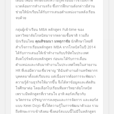
เดือน เพื่อนำทักษะและความรู้ที่เรียนมาใช้ในสภาพ
แวดล้อมการทำงานจริง ซึ่งการฝึกงานดังกล่าวมีส่วน
ช่วยให้นักเรียนได้รับการเสนอตำแหน่งงานหลังเรียน
จบด้วย
กลุ่มผู้เข้าเรียน
MBA
หลักสูตร
Full-time
ของ
มหาวิทยาลัยโกลบิสมาจากหลายเชื้อชาติ รวมถึง
นักเรียนไทย
คุณสิชฌนา มหสุภาชัย
นักศึกษาไทยที่
สำเร็จการเรียนหลักสูตร
MBA
จากโกลบิสในปี 2014
ได้รับการเสนอให้เข้าทำงานกับบริษัทในประเทศ
สิงคโปร์หลังจบหลักสูตร ก่อนจะได้รับการเลื่อน
ตำแหน่งและกลับมาทำงานในประเทศไทยในสายงาน
HR
ที่เธอมีความเชี่ยวชาญ
“
ดิฉันทำงานด้านทรัพยากร
บุคคลมาตั้งแต่เรียนจบ แต่เนื่องจากต้องการจะพัฒนา
ความรู้ด้านธุรกิจให้มากขึ้น จึงได้หาข้อมูลและตัดสิน
ใจศึกษาต่อ โดยเลือกไปเรียนที่มหาวิทยาลัยโกลบิส
เพราะมีหลักสูตรที่เราสนใจ อาทิ คอร์สเกี่ยวกับ
นวัตกรรม ปรัชญาการลงทุนและการจัดการ และคอร์ส
แบบ
Keiei Dojo
ซึ่งให้ความรู้ในการพัฒนาตัวเอง รวม
ถึงทักษะการเข้าสังคม ซึ่งคอร์สแบบนี้ไม่มีในหลักสูตร