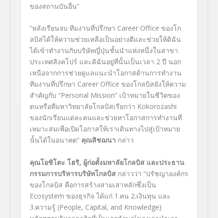
ของสถานบันอื่น
”
“
หลังเรียนจบ ทีมงานที่ปรึกษา
Career Office
ของโก
ลบิสได้ให้ความช่วยเหลือเป็นอย่างดีและช่วยให้ดิฉัน
ได้เข้าทำงานกับบริษัทญี่ปุ่นชั้นนำแห่งหนึ่งในสาขา
ประเทศสิงคโปร์ และดิฉันอยู่ที่นั้นเป็นเวลา 2 ปี นอก
เหนือจากการช่วยดูแลแนะนำโอกาสด้านการทำงาน
ทีมงานที่ปรึกษา
Career Office
ของโกลบิสยังให้ความ
สำคัญกับ “
Personal Mission
” เป้าหมายในชีวิตของ
ตนหรือที่มหาวิทยาลัยโกลบิสเรียกว่า
Kokorozashi
ของนักเรียนแต่ละคนและช่วยหาโอกาสการทำงานที่
เหมาะสมเพื่อเปิดโอกาสให้เราเดินทางไปสู่เป้าหมาย
นั้นได้ในอนาคต
”
คุณสิชฌนา
กล่าว
คุณโยชิโตะ โฮริ
,
ผู้ก่อตั้งมหาลัยโกลบิส และประธาน
กรรมการบริหารบริษัทโกลบิส
กล่าวว่า
“
ปรัชญาองค์กร
ของโกลบิส คือการสร้างสามเสาหลักซึ่งเป็น
Ecosystem
ของธุรกิจ ได้แก่
1.
คน
2.
เงินทุน และ
3.
ความรู้
(People, Capital, and Knowledge)