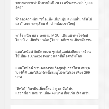
ขยายสาขาเท่าตัวภายในปี 2033 สร้างงานกว่า 6,000
อัตรา
ท้าลองความฟิน “เนื้อแห้ง เนียนนุ่ม ละมุนลิ้น กลิ่นไม่
แรง” เทศกาลทุเรียน GI ปากช่องเขาใหญ่
ทาโร ผนึก มศว ลงนาม MOU เดินหน้าทาโรรักษ์
โลก ปี 2 เปิดตัว “กล่องกู้โลก” พลิกขยะเป็นพลังงาน
แมคโดนัลด์ จับมือ อเมซ ซูเปอร์แอปส่งดีลคลายร้อน
ใช้เพียง 1 Amaze Point แลกซื้อไอศกรีมโคน
แมคโดนัลด์ ชวนฉลองวันเกิดสุดคุ้มกว่าใคร! กับชุด
‘ปาร์ตี้@แมค’เลือกจัดเซ็ตเมนูโปรดได้เอง เพียง 299
บาท
“คิทโด้” วิตามินเม็ดเคี้ยว 2 สูตร จัดโปร
แรง “ซื้อ 1 แถม 1” เพียง 49 บาท ที่เซเว่น อีเลฟเว่น