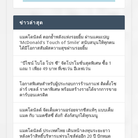
ข่าวล่าสุด
แมคโดนัลด์ ตอกย้ำพลังแห่งรอยยิ้ม ผ่านแคมเปญ
‘McDonald’s Touch of Smile’ สนับสนุนให้ทุกคน
ได้มีโอกาสสัมผัสความสุขผ่านรอยยิ้ม
“บีไชน์ ไบโอ โปร ซี” จัดโปรโมชั่นสุดพิเศษ ซื้อ 1
แถม 1 เพียง 49 บาท ที่เซเว่น อีเลฟเว่น
โอกาสพิเศษสำหรับผู้ประกอบการร้านกาแฟ ติดตั้งโซ
ล่าร์ เซลล์ ราคาพิเศษ พร้อมสร้างรายได้จากการขาย
คาร์บอนเครดิต
แมคโดนัลด์ จัดเต็มความอร่อยจากชีสแท้ๆ แบบเต็ม
แมค กับ ‘แมคชีสซี่ ดังก์’ ดังก์สนุกได้ทุกเมนู
แมคโดนัลด์ ประเทศไทย เดินหน้าลงทุนระยะยาว
หลังคว้าสิทธิ์บริหารแฟรนไชส์ต่ออีก 20 ปี ปักหมุด