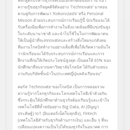
หลักสูตรบริหารธุรกิจที่เป็นเอกลักษณ์ของเรานำเอา
ความรู้ขอธุรกิจยุคดิจิตัลอย่าง
‘Technovate’
มาสอน
ควบคู่กับการพัฒนา
‘Kokorozashi’
หรือ
Personal
Mission
ด้วยประสบการณ์การเรียนรู้นี้ นักเรียนจะได้
รับครื่องมือเพื่อการทำงานในสิ่งแวดล้อมที่มีแข่งขันสูง
ในระดับนานาชาติ และนำไปใช้ในในการพัฒนาตน
ให้เป็นผู้นำที่จะ
innovate
และสร้างสิ่งใหมๆแก่สังคม
ทีมงานโกลบิสทำงานอย่างเต็มที่เพื่อให้เกิดความมั่นใจ
ว่านักเรียนจะได้รับประสบการณ์การเรียนและการ
ฝึกงานที่ก่อให้เกิดประโยชน์สูงสุด เป็นผลให้ 65
%
ของ
นักศึกษาที่จบจากมหาวิทยาลัยโกลบิส ได้รับตำแหน่ง
งานกับบริษัทชั้นนำในประเทศญี่ปุ่นหลังเรียนจบ
”
คอร์ส
Technovate
ของโกลบิส เป็นการหลอมรวม
ความรู้จากโลกธุรกิจและโลกเทคโนโลยีเข้าด้วยกัน
ซึ่งกระตุ้นให้นักศึกษาด้านธุรกิจต้องเรียนรู้และเข้าใจ
เทคโนโลยีที่ล้ำสมัยอย่าง
Big Data,
AI (
ปัญญา
ประดิษฐ์
)
IoT (
อินเตอร์เน็ตในทุกสิ่ง
), Fintech
(
เทคโนโลยีสำหรับธุรกิจด้านการเงิน
)
และอื่น ๆ ที่จะ
เปลี่ยนแปลงความเป็นไปได้ของธุรกิจในอนาคต การ