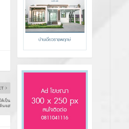
XT
ให้เป็น
้นจอ!