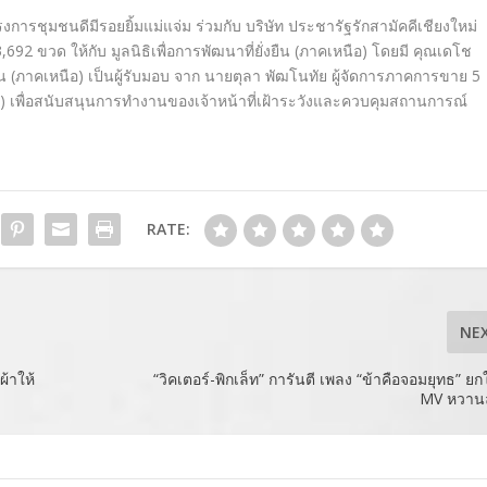
ารชุมชนดีมีรอยยิ้มแม่แจ่ม ร่วมกับ บริษัท ประชารัฐรักสามัคคีเชียงใหม่
3
,
692 ขวด ให้กับ มูลนิธิเพื่อการพัฒนา
ที่ยั่งยืน (ภาคเหนือ) โดยมี คุณเดโช
ยืน (ภาคเหนือ)
เป็นผู้รั
บมอบ จาก นายตุลา พัฒโนทัย ผู้จัดการภาคการขาย 5
) เพื่อสนับสนุนการทำงานของเจ้
าหน้าที่เฝ้าระวังและควบคุ
มสถานการณ์
RATE:
NE
ผ้าให้
“วิคเตอร์-พิกเล็ท” การันตี เพลง “ข้าคือจอมยุทธ” ยก
MV หวานล