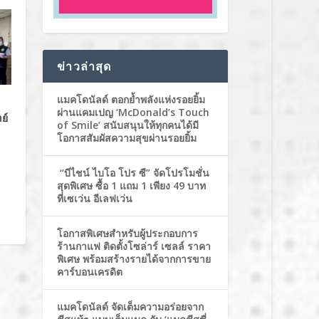
ข่าวล่าสุด
แมคโดนัลด์ ตอกย้ำพลังแห่งรอยยิ้ม
ผ่านแคมเปญ ‘McDonald’s Touch
ย์
of Smile’ สนับสนุนให้ทุกคนได้มี
โอกาสสัมผัสความสุขผ่านรอยยิ้ม
“บีไชน์ ไบโอ โปร ซี” จัดโปรโมชั่น
สุดพิเศษ ซื้อ 1 แถม 1 เพียง 49 บาท
ที่เซเว่น อีเลฟเว่น
โอกาสพิเศษสำหรับผู้ประกอบการ
ร้านกาแฟ ติดตั้งโซล่าร์ เซลล์ ราคา
พิเศษ พร้อมสร้างรายได้จากการขาย
คาร์บอนเครดิต
แมคโดนัลด์ จัดเต็มความอร่อยจาก