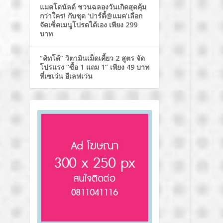
แมคโดนัลด์ ชวนฉลองวันเกิดสุดคุ้ม
กว่าใคร! กับชุด ‘ปาร์ตี้@แมค’เลือก
จัดเซ็ตเมนูโปรดได้เอง เพียง 299
บาท
“คิทโด้” วิตามินเม็ดเคี้ยว 2 สูตร จัด
โปรแรง “ซื้อ 1 แถม 1” เพียง 49 บาท
ที่เซเว่น อีเลฟเว่น