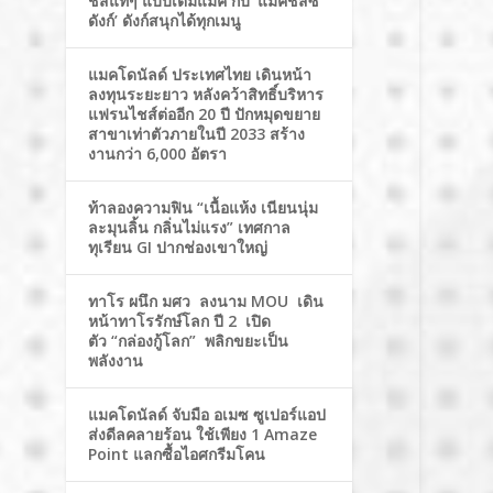
ชีสแท้ๆ แบบเต็มแมค กับ ‘แมคชีสซี่
ดังก์’ ดังก์สนุกได้ทุกเมนู
แมคโดนัลด์ ประเทศไทย เดินหน้า
ลงทุนระยะยาว หลังคว้าสิทธิ์บริหาร
แฟรนไชส์ต่ออีก 20 ปี ปักหมุดขยาย
สาขาเท่าตัวภายในปี 2033 สร้าง
งานกว่า 6,000 อัตรา
ท้าลองความฟิน “เนื้อแห้ง เนียนนุ่ม
ละมุนลิ้น กลิ่นไม่แรง” เทศกาล
ทุเรียน GI ปากช่องเขาใหญ่
ทาโร ผนึก มศว ลงนาม MOU เดิน
หน้าทาโรรักษ์โลก ปี 2 เปิด
ตัว “กล่องกู้โลก” พลิกขยะเป็น
พลังงาน
แมคโดนัลด์ จับมือ อเมซ ซูเปอร์แอป
ส่งดีลคลายร้อน ใช้เพียง 1 Amaze
Point แลกซื้อไอศกรีมโคน