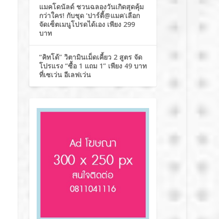
แมคโดนัลด์ ชวนฉลองวันเกิดสุดคุ้ม
กว่าใคร! กับชุด ‘ปาร์ตี้@แมค’เลือก
จัดเซ็ตเมนูโปรดได้เอง เพียง 299
บาท
“คิทโด้” วิตามินเม็ดเคี้ยว 2 สูตร จัด
โปรแรง “ซื้อ 1 แถม 1” เพียง 49 บาท
ที่เซเว่น อีเลฟเว่น