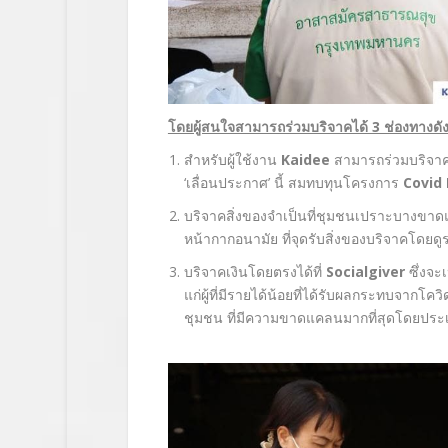
โดยผู้สนใจสามารถร่วมบริจาคได้ 3 ช่องทางดังน
สำหรับผู้ใช้งาน
Kaidee
สามารถร่วมบริจา
‘เลื่อนประกาศ’ นี้ สมทบทุนโครงการ
Covid 
บริจาคสิ่งของจำเป็นที่ชุมชนเปราะบางขาดแ
หน้ากากอนามัย ที่จุดรับสิ่งของบริจาคโดยด
บริจาคเงินโดยตรงได้ที่
Socialgiver
ซึ่งจะ
แก่ผู้ที่มีรายได้น้อยที่ได้รับผลกระทบจากโ
ชุมชน ที่มีความขาดแคลนมากที่สุดโดยประเ