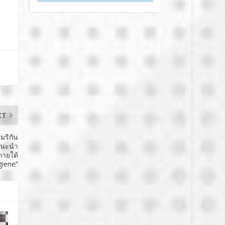
XT
มริกัน
 แนะนำ
ภายใต้
giene”