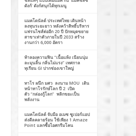
ชีสแท้ๆ แบบเต็มแมค กับ ‘แมคชีสซี่
ดังก์’ ดังก์สนุกได้ทุกเมนู
แมคโดนัลด์ ประเทศไทย เดินหน้า
ลงทุนระยะยาว หลังคว้าสิทธิ์บริหาร
แฟรนไชส์ต่ออีก 20 ปี ปักหมุดขยาย
สาขาเท่าตัวภายในปี 2033 สร้าง
งานกว่า 6,000 อัตรา
ท้าลองความฟิน “เนื้อแห้ง เนียนนุ่ม
ละมุนลิ้น กลิ่นไม่แรง” เทศกาล
ทุเรียน GI ปากช่องเขาใหญ่
ทาโร ผนึก มศว ลงนาม MOU เดิน
หน้าทาโรรักษ์โลก ปี 2 เปิด
ตัว “กล่องกู้โลก” พลิกขยะเป็น
พลังงาน
แมคโดนัลด์ จับมือ อเมซ ซูเปอร์แอป
ส่งดีลคลายร้อน ใช้เพียง 1 Amaze
Point แลกซื้อไอศกรีมโคน