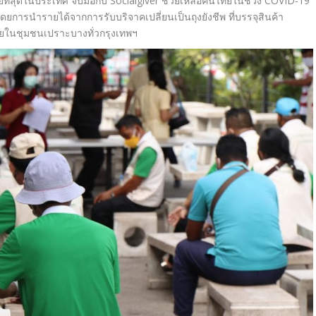
ี่สุดในประเทศ จับมือกับ
Socialgiver
ช่วยเหลือคนไทยในช่วง
COVID-
19
ดยการนำรายได้จากการรับบริ
จาคเปลี่ยนเป็นถุงยังชีพ ที่บรรจุสินค้า
ทยในชุ
มชนเปราะบางทั่วกรุงเทพฯ