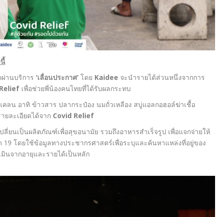
ี้
คผ่านบริการ
‘เลื่อนประกาศ’
โดย
Kaidee
จะนำรายได้ส่วนหนึ่งจากการ
Relief
เพื่อช่วยพี่น้องคนไทยที่ได้รับผลกระทบ
คลน อาทิ ข้าวสาร ปลากระป๋อง นมถั่วเหลือง สบู่แอลกอฮอล์ฆ่าเชื้อ
ูรายละเอียดได้จาก
Covid Relief
เปลี่ยนเป็นผลิตภัณฑ์เพื่อสุขอนามัย รวมถึงอาหารสําเร็จรูป เพื่อแจกจ่ายให้
ควิด 19 โดยใช้ข้อมูลทางประชากรศาสตร์เพื่อระบุและค้นหาแหล่งที่อยู่ของ
มินจากอายุและรายได้เป็นหลัก