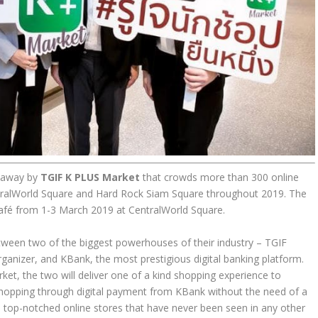
 away by
TGIF K
PLUS Market
that crowds more than 300 online
entralWorld Square and Hard Rock Siam Square throughout 2019. The
Café from 1-3 March 2019 at CentralWorld Square.
between two of the biggest powerhouses of their industry – TGIF
organizer, and KBank, the most prestigious digital banking platform.
t, the two will deliver one of a kind shopping experience to
shopping through digital payment from KBank without the need of a
 top-notched online stores that have never been seen in any other