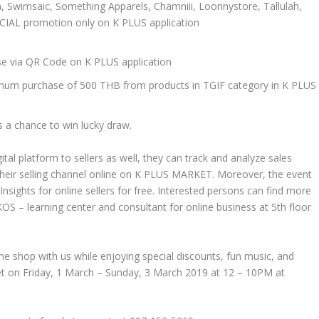
a, Swimsaic, Something Apparels, Chamniii, Loonnystore, Tallulah,
CIAL promotion only on K PLUS application
e via QR Code on K PLUS application
mum purchase of 500 THB from products in TGIF category in K PLUS
s a chance to win lucky draw.
ital platform to sellers as well, they can track and analyze sales
eir selling channel online on K PLUS MARKET. Moreover, the event
nsights for online sellers for free. Interested persons can find more
 – learning center and consultant for online business at 5
th
floor
 shop with us while enjoying special discounts, fun music, and
 on Friday, 1 March – Sunday, 3 March 2019 at 12 – 10PM at