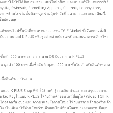
แซงโค้งให้ได้ช็อปกระจายแบบรู้ใจนักช็อป และแบรนด์ที่ไม่เคยออกอีเว้
sbysita, Swimsaic, Something Apperals, Chamniii, Loonnystore,
 พร้อมโปรโมชั่นพิเศษสุด ร่วมลุ้นรับสิทธิ์ ลด แลก แจก แถม เพียงซื้อ
ักช็อปแบบสุดๆ
้านค้าออนไลน์ชั้นนำที่พาเหรดมาออกงาน TGIF Market ซึ่งจัดตลอดทั้งปี
QR Code บนแอป K PLUS หรือรูดจ่ายด้วยบัตรเครดิตของธนาคารกสิกรไทย
ค่าขั้นต่ำ 500 บาทต่อรายการ ด้วย QR Code ผ่าน K PLUS
มูลค่า 100 บาท เพื่อซื้อสินค้ามูลค่า 500 บาทขึ้นไป สำหรับสินค้าหมวด
ื่อซื้อสินค้าภายในงาน
านแอป K PLUS Shop ที่ทำให้ร้านค้ารู้ยอดเงินเข้าออก และสรุปยอดขาย
t ที่อยู่ในแอป K PLUS ให้กับร้านค้าออนไลน์ที่อยู่ในลิสต์ของ TGIF K
ด้จัดคอร์ส อบรมเพิ่มความรู้และโอกาสใหม่ๆ ให้กับบรรดาเจ้าของร้านค้า
นโดยไม่เสียค่าใช้จ่าย โดยร้านค้าออนไลน์ที่สนใจสามารถสอบถามข้อมูล