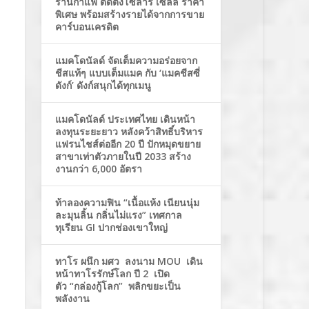
ร้านกาแฟ ติดตั้งโซล่าร์ เซลล์ ราคา
พิเศษ พร้อมสร้างรายได้จากการขาย
คาร์บอนเครดิต
แมคโดนัลด์ จัดเต็มความอร่อยจาก
ชีสแท้ๆ แบบเต็มแมค กับ ‘แมคชีสซี่
ดังก์’ ดังก์สนุกได้ทุกเมนู
แมคโดนัลด์ ประเทศไทย เดินหน้า
ลงทุนระยะยาว หลังคว้าสิทธิ์บริหาร
แฟรนไชส์ต่ออีก 20 ปี ปักหมุดขยาย
สาขาเท่าตัวภายในปี 2033 สร้าง
งานกว่า 6,000 อัตรา
ท้าลองความฟิน “เนื้อแห้ง เนียนนุ่ม
ละมุนลิ้น กลิ่นไม่แรง” เทศกาล
ทุเรียน GI ปากช่องเขาใหญ่
ทาโร ผนึก มศว ลงนาม MOU เดิน
หน้าทาโรรักษ์โลก ปี 2 เปิด
ตัว “กล่องกู้โลก” พลิกขยะเป็น
พลังงาน