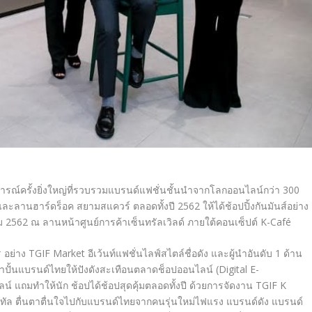
รณ์ครั้งยิ่งใหญ่ที่รวบรวมแบรนด์แฟชั่นชั้นนำจากโลกออนไลน์กว่า 300
ละลานฮาร์ดร็อค สยามสแควร์ ตลอดทั้งปี 2562 ให้ได้ช้อปปิ้งกันมันส์อย่าง
คม 2562 ณ ลานหน้าศูนย์การค้าเซ็นทรัลเวิลด์ ภายใต้คอนเซ็ปต์ K-Café
อย่าง TGIF Market อีเว้นท์แฟชั่นไลฟ์สไตล์ชื่อดัง และผู้นำอันดับ 1 ด้าน
น้าปั้นแบรนด์ไทยให้ปังดังสะเทือนตลาดช็อปออนไลน์ (Digital E-
 แถมทำให้นัก ช้อปได้ช้อปสุดคุ้มตลอดทั้งปี ด้วยการจัดงาน TGIF K
ัล ตื่นตาตื่นใจไปกับแบรนด์ไทยจากคนรุ่นใหม่ไฟแรง แบรนด์ดัง แบรนด์