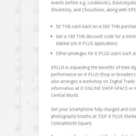
events before e.g. Lookbook:), Basicsbysit
Shoestory, and Choushoes, along with SPE
50 THB cash back on a 500 THB purchas
Get a 100 THB discount code for a mini
Market (on K PLUS application)
Other privileges for K PLUS users such a
KPLUS is expanding the benefits of their dig
performance on K PLUS Shop or broaden th
also arranges a workshop on Digital Trade I
information at K ONLINE SHOP SPACE or KOS
Central World.
Get your smartphone fully charged and come
photography booths at TGIF K PLUS Market
CentralWorld Square.