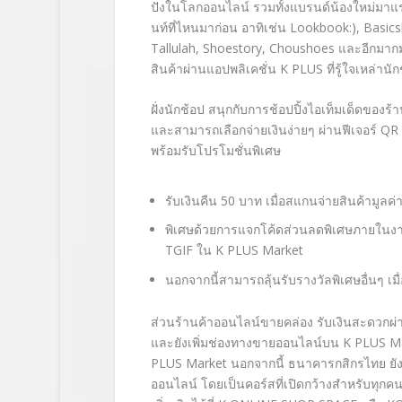
ปังในโลกออนไลน์ รวมทั้งแบรนด์น้องใหม่มาแรง
นท์ที่ไหนมาก่อน อาทิเช่น Lookbook:), Basic
Tallulah, Shoestory, Choushoes และอีกมากมาย
สินค้าผ่านแอปพลิเคชั่น K PLUS ที่รู้ใจเหล่าน
ฝั่งนักช้อป สนุกกับการช้อปปิ้งไอเท็มเด็ดของร
และสามารถเลือกจ่ายเงินง่ายๆ ผ่านฟีเจอร์ 
พร้อมรับโปรโมชั่นพิเศษ
รับเงินคืน 50 บาท เมื่อสแกนจ่ายสินค้ามูล
พิเศษด้วยการแจกโค้ดส่วนลดพิเศษภายในงาน 
TGIF ใน K PLUS Market
นอกจากนี้สามารถลุ้นรับรางวัลพิเศษอื่นๆ เม
ส่วนร้านค้าออนไลน์ขายคล่อง รับเงินสะดวกผ่
และยังเพิ่มช่องทางขายออนไลน์บน K PLUS Marke
PLUS Market นอกจากนี้ ธนาคารกสิกรไทย ยังไ
ออนไลน์ โดยเป็นคอร์สที่เปิดกว้างสำหรับทุกค