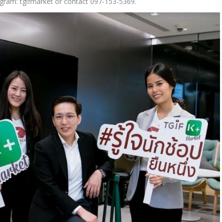
agram: tgifmarket or contact 097-153-5369.