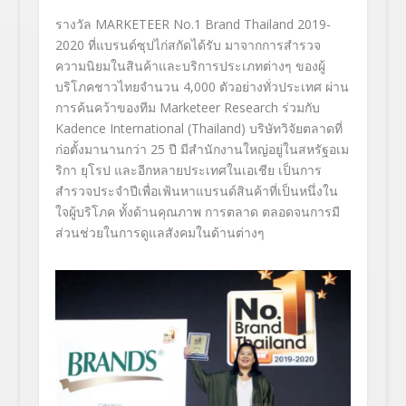
รางวัล
MARKETEER No.
1
Brand Thailand
2019-
2020
ที่แบรนด์ซุปไก่สกัดได้รับ มาจากการสำรวจ
ความนิยมใน
สินค้
าและบริการประเภทต่างๆ ของผู้
บริโภคชาวไทยจำนวน 4
,
000 ตัวอย่างทั่วประเทศ ผ่าน
การค้นคว้าของทีม
Marketeer Research
ร่วมกับ
Kadence International (Thailand)
บริษัทวิจัยตลาดที่
ก่อตั้
งมานานกว่า
25
ปี มีสำนักงานใหญ่อยู่ในสหรัฐอเม
ริ
กา ยุโรป และอีกหลายประเทศในเอเชีย เป็นการ
สำรวจประจำปีเพื่อเฟ้นหา
แบรนด์สินค้าที่เป็นหนึ่งใน
ใจผู้
บริโภค ทั้งด้านคุณภาพ การตลาด ตลอดจนการมี
ส่วนช่วยในการดูแลสังคมในด้านต่
างๆ