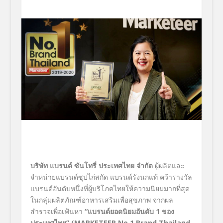
บริษัท
แบรนด์ ซันโทรี่ ประเทศไทย จำกัด
ผู้ผลิตและ
จำหน่ายแบรนด์ซุปไก่สกัด
แบรนด์รังนกแท้
คว้ารางวัล
แบรนด์อันดับหนึ่งที่ผู้บริโภคไทยให้ความนิยมมากที่สุด
ในกลุ่มผลิตภัณฑ์อาหารเสริมเพื่อสุขภาพ จากผล
สำรวจเพื่อเฟ้นหา
“
แบรนด์ยอดนิยมอันดับ
1
ของ
ประเทศไทย
”
(MARKETEER No.1 Brand Thailand