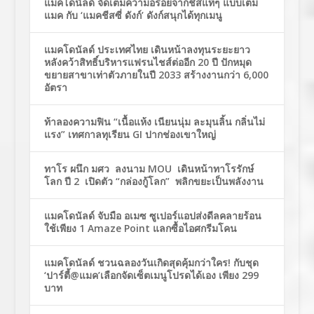
แมคโดนัลด์ จัดเต็มความอร่อยจากชีสแท้ๆ แบบเต็ม
แมค กับ ‘แมคชีสซี่ ดังก์’ ดังก์สนุกได้ทุกเมนู
แมคโดนัลด์ ประเทศไทย เดินหน้าลงทุนระยะยาว
หลังคว้าสิทธิ์บริหารแฟรนไชส์ต่ออีก 20 ปี ปักหมุด
ขยายสาขาเท่าตัวภายในปี 2033 สร้างงานกว่า 6,000
อัตรา
ท้าลองความฟิน “เนื้อแห้ง เนียนนุ่ม ละมุนลิ้น กลิ่นไม่
แรง” เทศกาลทุเรียน GI ปากช่องเขาใหญ่
ทาโร ผนึก มศว ลงนาม MOU เดินหน้าทาโรรักษ์
โลก ปี 2 เปิดตัว “กล่องกู้โลก” พลิกขยะเป็นพลังงาน
แมคโดนัลด์ จับมือ อเมซ ซูเปอร์แอปส่งดีลคลายร้อน
ใช้เพียง 1 Amaze Point แลกซื้อไอศกรีมโคน
แมคโดนัลด์ ชวนฉลองวันเกิดสุดคุ้มกว่าใคร! กับชุด
‘ปาร์ตี้@แมค’เลือกจัดเซ็ตเมนูโปรดได้เอง เพียง 299
บาท