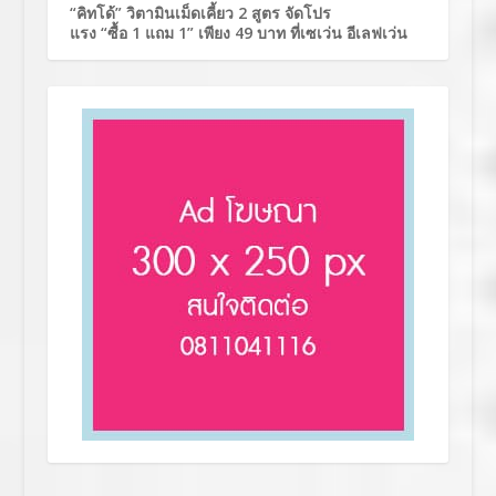
“คิทโด้” วิตามินเม็ดเคี้ยว 2 สูตร จัดโปร
แรง “ซื้อ 1 แถม 1” เพียง 49 บาท ที่เซเว่น อีเลฟเว่น