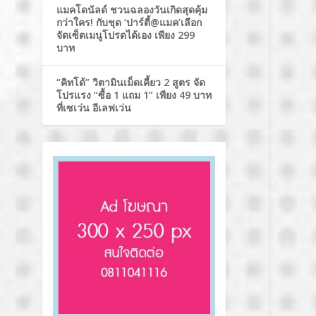
แมคโดนัลด์ ชวนฉลองวันเกิดสุดคุ้ม
กว่าใคร! กับชุด ‘ปาร์ตี้@แมค’เลือก
จัดเซ็ตเมนูโปรดได้เอง เพียง 299
บาท
“คิทโด้” วิตามินเม็ดเคี้ยว 2 สูตร จัด
โปรแรง “ซื้อ 1 แถม 1” เพียง 49 บาท
ที่เซเว่น อีเลฟเว่น