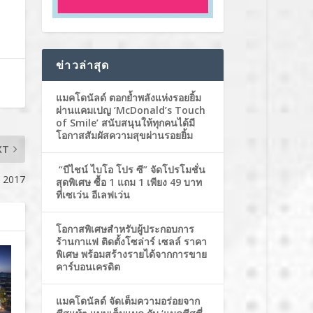
ข่าวล่าสุด
แมคโดนัลด์ ตอกย้ำพลังแห่งรอยยิ้ม
ผ่านแคมเปญ ‘McDonald’s Touch
of Smile’ สนับสนุนให้ทุกคนได้มี
โอกาสสัมผัสความสุขผ่านรอยยิ้ม
XT
“บีไชน์ ไบโอ โปร ซี” จัดโปรโมชั่น
o 2017
สุดพิเศษ ซื้อ 1 แถม 1 เพียง 49 บาท
ที่เซเว่น อีเลฟเว่น
โอกาสพิเศษสำหรับผู้ประกอบการ
ร้านกาแฟ ติดตั้งโซล่าร์ เซลล์ ราคา
พิเศษ พร้อมสร้างรายได้จากการขาย
คาร์บอนเครดิต
แมคโดนัลด์ จัดเต็มความอร่อยจาก