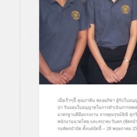
เมื่อเร็วๆนี้ คุณภาคิน พลอยภิชา ผู้รับใบอน
ปา รับมอบใบอนุญาตในการดำเนิ
นการทดส
มาตรฐานฝีมือแรงงาน จากคุณรุจน์จิณี สุภว
พนักงานนวดไทย และสปาตะวันตก (หัตถบำบั
รมหั
ตถบำบัด
ตั้งแต่บัดนี้ – 28 พฤษภาคม 2