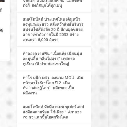
ชีสแท้ๆ แบบเต็มแมค กับ ‘แมคชีสซี่
ดังก์’ ดังก์สนุกได้ทุกเมนู
์
แมคโดนัลด์ ประเทศไทย เดินหน้า
ลงทุนระยะยาว หลังคว้าสิทธิ์บริหาร
แฟรนไชส์ต่ออีก 20 ปี ปักหมุดขยาย
ี่
สาขาเท่าตัวภายในปี 2033 สร้าง
งานกว่า 6,000 อัตรา
ท้าลองความฟิน “เนื้อแห้ง เนียนนุ่ม
ละมุนลิ้น กลิ่นไม่แรง” เทศกาล
ทุเรียน GI ปากช่องเขาใหญ่
ทาโร ผนึก มศว ลงนาม MOU เดิน
หน้าทาโรรักษ์โลก ปี 2 เปิด
ตัว “กล่องกู้โลก” พลิกขยะเป็น
พลังงาน
แมคโดนัลด์ จับมือ อเมซ ซูเปอร์แอป
ส่งดีลคลายร้อน ใช้เพียง 1 Amaze
Point แลกซื้อไอศกรีมโคน