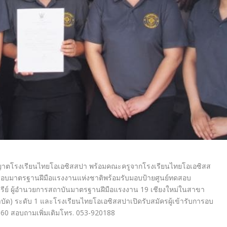
ุญาตโรงเรี
ยนไทยโอเอซิสสปา พร้อมคณะครูจากโรงเรี
ยนไทยโอเอซิสส
อบมาตรฐานฝีมือแรงงานแห่
งชาติพร้อมรับมอบป้ายศูนย์
ทดสอบ
ิรีย์ ผู้อำนวยการสถาบันมาตรฐานฝีมื
อแรงงาน 19 เชียงใหม่ในสาขา
ด) ระดับ 1 และโรงเรียนไทยโอเอซิสสปาเปิดรั
บสมัครผู้เข้ารับการอบ
560
สอบถามเพิ่มเติมโทร. 053-920188