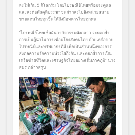
ละไม่เกิน 5 กิโลกรัม โดยไปรษณีย์ไทยพร้อมจะดูแล
และส่
งต่อพัสดุที่ประชาชนฝากส่งไปยัง
หน่วยสนาม
ชายแดนไทยทุกชิ้นให้ถึ
งมือทหารไทยทุกคน
“
ไปรษณีย์ไทยเชื่อมั่นว่ากิจกรร
มดังกล่าว จะตอกย้ำ
การเป็นผู้นำในการเชื่อ
มโยงสังคมไทย ด้วยเครือข่าย
ไปรษณีย์และทรัพยา
กรที่มี เพื่อเป็นส่วนหนึ่งของการ
ส่งต่อ
ความรักความห่วงใยถึงกัน และตอกย้ำการเป็น
เครือข่ายชีวิต
และเศรษฐกิจไทยอย่างเต็มภาคภูมิ
”
นาง
สมร
กล่าวสรุป