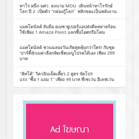
ทาโร ผนึก มศว ลงนาม MOU เดินหน้าทาโรรักษ์
โลก ปี 2 เปิดตัว “กล่องกู้โลก” พลิกขยะเป็นพลังงาน
แมคโดนัลด์ จับมือ อเมซ ซูเปอร์แอปส่งดีลคลายร้อน
ใช้เพียง 1 Amaze Point แลกซื้อไอศกรีมโคน
แมคโดนัลด์ ชวนฉลองวันเกิดสุดคุ้มกว่าใคร! กับชุด
‘ปาร์ตี้@แมค’เลือกจัดเซ็ตเมนูโปรดได้เอง เพียง 299
บาท
“คิทโด้” วิตามินเม็ดเคี้ยว 2 สูตร จัดโปร
แรง “ซื้อ 1 แถม 1” เพียง 49 บาท ที่เซเว่น อีเลฟเว่น