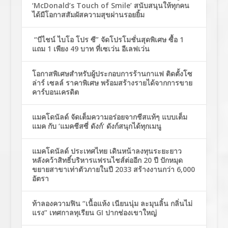
‘McDonald’s Touch of Smile’ สนับสนุนให้ทุกคน
ได้มีโอกาสสัมผัสความสุขผ่านรอยยิ้ม
“บีไชน์ ไบโอ โปร ซี” จัดโปรโมชั่นสุดพิเศษ ซื้อ 1
แถม 1 เพียง 49 บาท ที่เซเว่น อีเลฟเว่น
โอกาสพิเศษสำหรับผู้ประกอบการร้านกาแฟ ติดตั้งโซ
ล่าร์ เซลล์ ราคาพิเศษ พร้อมสร้างรายได้จากการขาย
คาร์บอนเครดิต
แมคโดนัลด์ จัดเต็มความอร่อยจากชีสแท้ๆ แบบเต็ม
แมค กับ ‘แมคชีสซี่ ดังก์’ ดังก์สนุกได้ทุกเมนู
แมคโดนัลด์ ประเทศไทย เดินหน้าลงทุนระยะยาว
หลังคว้าสิทธิ์บริหารแฟรนไชส์ต่ออีก 20 ปี ปักหมุด
ขยายสาขาเท่าตัวภายในปี 2033 สร้างงานกว่า 6,000
อัตรา
ท้าลองความฟิน “เนื้อแห้ง เนียนนุ่ม ละมุนลิ้น กลิ่นไม่
แรง” เทศกาลทุเรียน GI ปากช่องเขาใหญ่