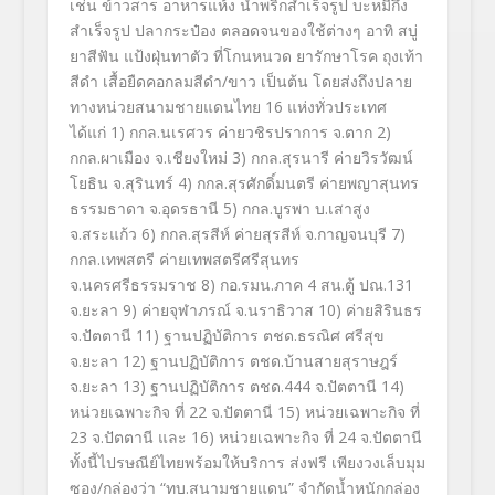
เช่น ข้าวสาร อาหารแห้ง น้ำพริกสำเร็จรูป บะหมี่กึ่ง
สำเร็จรูป ปลากระป๋อง ตลอดจนของใช้ต่างๆ อาทิ สบู่
ยาสีฟัน แป้งฝุ่นทาตัว ที่โกนหนวด ยารักษาโรค ถุงเท้า
สีดำ เสื้อยืดคอกลมสีดำ/ขาว เป็นต้น โดยส่งถึงปลาย
ทางหน่วยสนามชายแด
นไทย 16 แห่งทั่วประเทศ
ได้แก่ 1) กกล.นเรศวร ค่ายวชิรปราการ จ.ตาก 2)
กกล.ผาเมือง จ.เชียงใหม่ 3) กกล.สุรนารี ค่ายวิรวัฒน์
โยธิน จ.สุรินทร์ 4) กกล.สุรศักดิ์มนตรี ค่ายพญาสุนทร
ธรรมธาดา จ.อุดรธานี 5) กกล.บูรพา บ.เสาสูง
จ.สระแก้ว 6) กกล.สุรสีห์ ค่ายสุรสีห์ จ.กาญจนบุรี 7)
กกล.เทพสตรี ค่ายเทพสตรีศรีสุนทร
จ.นครศรีธรรมราช 8) กอ.รมน.ภาค 4 สน.ตู้ ปณ.131
จ.ยะลา 9) ค่ายจุฬาภรณ์ จ.นราธิวาส 10) ค่ายสิรินธร
จ.ปัตตานี 11) ฐานปฏิบัติการ ตชด.ธรณิศ ศรีสุข
จ.ยะลา 1
2
) ฐานปฏิบัติการ ตชด.บ้านสายสุราษฎร์
จ.ยะลา 13) ฐานปฏิบัติการ ตชด.444 จ.ปัตตานี 14)
หน่วยเฉพาะกิจ ที่ 22 จ.ปัตตานี 15) หน่วยเฉพาะกิจ ที่
23 จ.ปัตตานี และ 1
6
) หน่วยเฉพาะกิจ ที่ 24 จ.ปัตตานี
ทั้งนี้ไปรษณีย์ไทยพร้อมให้บริก
าร ส่งฟรี เพียงวงเล็บมุม
ซอง/กล่องว่า
“
ทบ.สนามชายแดน
”
จำกัดน้ำหนักกล่อง