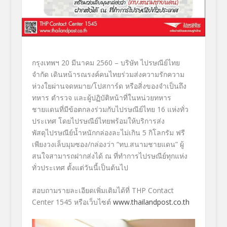
กรุงเทพฯ
20
มีนาคม
2560 –
บริษัท ไปรษณีย์ไทย
จำกัด เดินหน้ารณรงค์คนไทยร่วมส่งความ
รักความ
ห่วงใยผ่านจดหมาย/โปสการ์
ด หรือสิ่งของจำเป็นถึง
ทหาร ตำรวจ และผู้ปฏิบัติหน้าที่ในหน่วยทหา
ร
ชายแดนที่มีข้อตกลงร่วมกับไปรษ
ณีย์ไทย
16
แห่งทั่ว
ประเทศ โดยไปรษณีย์ไทยพร้อมให้บริการส่
ง
พัสดุไปรษณีย์น้ำหนักกล่องละไม่
เกิน 5 กิโลกรัม ฟรี
เพียงวงเล็บมุมซอง/กล่องว่า “ทบ.สนามชายแดน” ผู้
สนใจสามารถฝากส่งได้ ณ ที่ทำการไปรษณีย์ทุกแห่ง
ทั่วประ
เทศ ตั้งแต่วันนี้เป็นต้นไป
สอบถามรายละเอียดเพิ่มเติมได้ที่
THP Contact
Center 1545
หรือเว็บไซต์
www.thailandpost.co.th