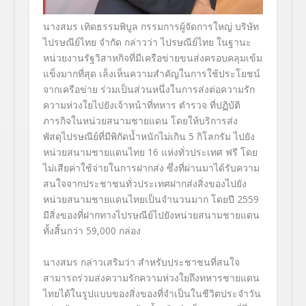
นางสมร เทิดธรรมพิบูล กรรมการผู้จัดการใหญ่ บริษัท
ไปรษณีย์ไทย จำกัด
กล่าวว่า ไปรษณีย์ไทย ในฐานะ
หน่วยงานรัฐวิสาหกิจที่มี
เครือข่ายขนส่งครอบคลุมเข้ม
แข็ง
มากที่สุด เล็งเห็นความสำคัญในการใช้ประโย
ชน์
จากเครือข่าย ร่วมเป็นส่วนหนึ่งในการส่งต่อคว
ามรัก
ความห่วงใยไปยังเจ้าหน้าที่
ทหาร ตำรวจ ที่ปฏิบัติ
ภารกิจในหน่วยสนามชาย
แดน โดยให้บริการส่ง
พัสดุไปรษณีย์ที่มีพิกัดน้ำหนักไม่เกิน 5 กิโลกรัม ไปยัง
หน่วยสนามชายแดนไทย 16 แห่งทั่วประเทศ ฟรี โดย
ไม่เสียค่าใช้จ่ายในการฝากส่
ง ซึ่งที่ผ่านมาได้รับความ
สนใจจาก
ประชาชนทั่วประเทศฝากส่งสิ่
งของไปยัง
หน่วยสนามชายแดนไทยเป็
นจำนวนมาก โดยปี 2559
มีสิ่งของที่ฝากทางไปรษณีย์ไปยั
งหน่วยสนามชายแดน
ทั้งสิ้นกว่า 59,000 กล่อง
นางสมร
กล่าวเสริมว่า สำหรับประชาชนที่สนใจ
สามารถร่วม
ส่งความรักความห่วงใยถึงทหารชาย
แดน
ไทยได้ในรูปแบบของสิ่งของที่
จำเป็นในชีวิตประจำวัน