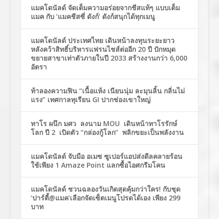
แมคโดนัลด์ จัดเต็มความอร่อยจากชีสแท้ๆ แบบเต็ม
แมค กับ ‘แมคชีสซี่ ดังก์’ ดังก์สนุกได้ทุกเมนู
แมคโดนัลด์ ประเทศไทย เดินหน้าลงทุนระยะยาว
หลังคว้าสิทธิ์บริหารแฟรนไชส์ต่ออีก 20 ปี ปักหมุด
ขยายสาขาเท่าตัวภายในปี 2033 สร้างงานกว่า 6,000
อัตรา
ท้าลองความฟิน “เนื้อแห้ง เนียนนุ่ม ละมุนลิ้น กลิ่นไม่
แรง” เทศกาลทุเรียน GI ปากช่องเขาใหญ่
ทาโร ผนึก มศว ลงนาม MOU เดินหน้าทาโรรักษ์
โลก ปี 2 เปิดตัว “กล่องกู้โลก” พลิกขยะเป็นพลังงาน
แมคโดนัลด์ จับมือ อเมซ ซูเปอร์แอปส่งดีลคลายร้อน
ใช้เพียง 1 Amaze Point แลกซื้อไอศกรีมโคน
แมคโดนัลด์ ชวนฉลองวันเกิดสุดคุ้มกว่าใคร! กับชุด
‘ปาร์ตี้@แมค’เลือกจัดเซ็ตเมนูโปรดได้เอง เพียง 299
บาท