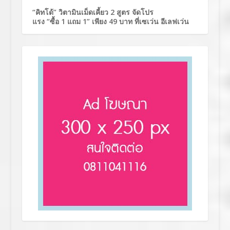
“คิทโด้” วิตามินเม็ดเคี้ยว 2 สูตร จัดโปร
แรง “ซื้อ 1 แถม 1” เพียง 49 บาท ที่เซเว่น อีเลฟเว่น