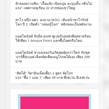
ท้าลองความฟิน “เนื้อแห้ง เนียนนุ่ม ละมุนลิ้น กลิ่นไม่
แรง” เทศกาลทุเรียน GI ปากช่องเขาใหญ่
ทาโร ผนึก มศว ลงนาม MOU เดินหน้าทาโรรักษ์
โลก ปี 2 เปิดตัว “กล่องกู้โลก” พลิกขยะเป็นพลังงาน
แมคโดนัลด์ จับมือ อเมซ ซูเปอร์แอปส่งดีลคลายร้อน
ใช้เพียง 1 Amaze Point แลกซื้อไอศกรีมโคน
แมคโดนัลด์ ชวนฉลองวันเกิดสุดคุ้มกว่าใคร! กับชุด
‘ปาร์ตี้@แมค’เลือกจัดเซ็ตเมนูโปรดได้เอง เพียง 299
บาท
“คิทโด้” วิตามินเม็ดเคี้ยว 2 สูตร จัดโปร
แรง “ซื้อ 1 แถม 1” เพียง 49 บาท ที่เซเว่น อีเลฟเว่น