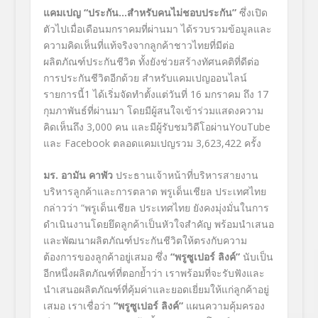
แคมเปญ
“ประกัน…สำหรับคนไม่ชอบประกัน”
ซึ่งเปิด
ตัวไปเมื่อเดือนมกราคมที่ผ่านมา ได้รวบรวมข้อมูลและ
ความคิดเห็นที่แท้จริงจากลูกค้าชาวไทยที่มีต่อ
ผลิตภัณฑ์ประกันชีวิต ทั้งยังช่วยสร้างทัศนคติที่ดีต่อ
การประกันชีวิตอีกด้วย สำหรับแคมเปญออนไลน์
รายการนี้1 ได้เริ่มจัดทำตั้งแต่วันที่ 16 มกราคม ถึง 17
กุมภาพันธ์ที่ผ่านมา โดยมีผู้สนใจเข้าร่วมแสดงความ
คิดเห็นถึง 3,000 คน และมีผู้รับชมวิดีโอผ่านYouTube
และ Facebook ตลอดแคมเปญรวม 3,623,422 ครั้ง
มร. อามัน คาพัว
ประธานเจ้าหน้าที่บริหารสายงาน
บริหารลูกค้าและการตลาด พรูเด็นเชียล ประเทศไทย
กล่าวว่า “พรูเด็นเชียล ประเทศไทย ยังคงมุ่งมั่นในการ
ดำเนินงานโดยยึดลูกค้าเป็นหัวใจสำคัญ พร้อมนำเสนอ
และพัฒนาผลิตภัณฑ์ประกันชีวิตให้ตรงกับความ
ต้องการของลูกค้าอยู่เสมอ ซึ่ง
“พรูซูเปอร์ ลิงค์”
นับเป็น
อีกหนึ่งผลิตภัณฑ์ที่ตอกย้ำว่า เราพร้อมที่จะรับฟังและ
นำเสนอผลิตภัณฑ์ที่คุ้มค่าและยอดเยี่ยมให้แก่ลูกค้าอยู่
เสมอ เราเชื่อว่า
“พรูซูเปอร์ ลิงค์”
แผนความคุ้มครอง