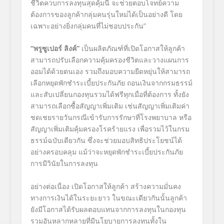
ชีวิตควบการลงทุนสุดคุ้มนี้ จะช่วยตอบโจทย์ความ
ต้องการของลูกค้ากลุ่มคนรุ่นใหม่ได้เป็นอย่างดี โดย
เฉพาะอย่างยิ่งกลุ่มคนที่ไม่ชอบประกัน”
“พรูซูเปอร์ ลิงค์”
เป็นผลิตภัณฑ์ที่เปิดโอกาสให้ลูกค้า
สามารถปรับเลือกความคุ้มครองชีวิตและวางแผนการ
ออมได้ด้วยตนเอง รวมถึงมอบความยืดหยุ่นให้สามารถ
เลือกหยุดพักชำระเบี้ยประกันภัย ถอนเงินจากกรมธรรม์
และสับเปลี่ยนกองทุนรวมได้ฟรีทุกเมื่อที่ต้องการ ทั้งยัง
สามารถเลือกซื้อสัญญาเพิ่มเติม เช่นสัญญาเพิ่มเติมค่า
ชดเชยรายวันกรณีเข้ารับการรักษาที่โรงพยาบาล หรือ
สัญญาเพิ่มเติมคุ้มครองโรคร้ายแรง เพื่อรวมไว้ในกรม
ธรรม์ฉบับเดียวกัน ซึ่งจะช่วยมอบสิทธิประโยชน์ได้
อย่างครอบคลุม แม้ว่าจะหยุดพักชำระเบี้ยประกันภัย
การมีวินัยในการลงทุน
อย่างต่อเนื่อง เปิดโอกาสให้ลูกค้า สร้างความมั่นคง
ทางการเงินได้ในระยะยาว ในขณะเดียวกันนั้นลูกค้า
ยังมีโอกาสได้รับผลตอบแทนจากการลงทุนในกองทุน
รวมอันหลากหลายที่มีนโยบายการลงทุนทั้งใน