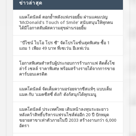
ข่าวล่าสุด
แมคโดนัลด์ ตอกย้ำพลังแห่งรอยยิ้ม ผ่านแคมเปญ
‘McDonald’s Touch of Smile’ สนับสนุนให้ทุกคน
ได้มีโอกาสสัมผัสความสุขผ่านรอยยิ้ม
“บีไชน์ ไบโอ โปร ซี” จัดโปรโมชั่นสุดพิเศษ ซื้อ 1
แถม 1 เพียง 49 บาท ที่เซเว่น อีเลฟเว่น
โอกาสพิเศษสำหรับผู้ประกอบการร้านกาแฟ ติดตั้งโซ
ล่าร์ เซลล์ ราคาพิเศษ พร้อมสร้างรายได้จากการขาย
คาร์บอนเครดิต
แมคโดนัลด์ จัดเต็มความอร่อยจากชีสแท้ๆ แบบเต็ม
แมค กับ ‘แมคชีสซี่ ดังก์’ ดังก์สนุกได้ทุกเมนู
แมคโดนัลด์ ประเทศไทย เดินหน้าลงทุนระยะยาว
หลังคว้าสิทธิ์บริหารแฟรนไชส์ต่ออีก 20 ปี ปักหมุด
ขยายสาขาเท่าตัวภายในปี 2033 สร้างงานกว่า 6,000
อัตรา